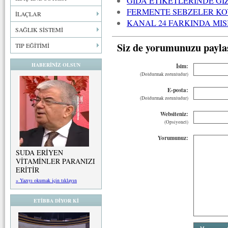
GIDA ETİKETLERİNDE Gİ
FERMENTE SEBZELER KO
İLAÇLAR
KANAL 24 FARKINDA MIS
SAĞLIK SİSTEMİ
Siz de yorumunuzu payla
TIP EĞİTİMİ
HABERİNİZ OLSUN
İsim:
(Doldurmak zorunludur)
E-posta:
(Doldurmak zorunludur)
Websiteniz:
(Opsiyonel)
Yorumunuz:
SUDA ERİYEN
VİTAMİNLER PARANIZI
ERİTİR
» Yazıyı okumak için tıklayın
ETİBBA DİYOR Kİ