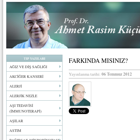
TIP YAZILARI
FARKINDA MISINIZ?
AĞIZ VE DİŞ SAĞLIĞI
06 Temmuz 2012
Yayınlanma tarihi:
AKCİĞER KANSERİ
ALERJİ
ALERJİK NEZLE
AŞI TEDAVİSİ
(İMMUNOTERAPİ)
AŞILAR
ASTIM