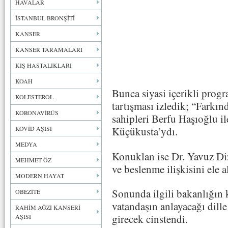
HAVALAR
İSTANBUL BRONŞİTİ
KANSER
KANSER TARAMALARI
KIŞ HASTALIKLARI
KOAH
Bunca siyasi içerikli prog
KOLESTEROL
tartışması izledik; “Farkın
KORONAVİRÜS
sahipleri Berfu Haşıoğlu i
KOVİD AŞISI
Küçükusta’ydı.
MEDYA
Konuklan ise Dr. Yavuz Diz
MEHMET ÖZ
ve beslenme ilişkisini ele al
MODERN HAYAT
Sonunda ilgili bakanlığın 
OBEZİTE
vatandaşın anlayacağı dille
RAHİM AĞZI KANSERİ
girecek cinstendi.
AŞISI