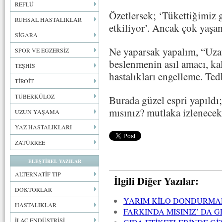
REFLÜ
Özetlersek; ‘Tükettiğimiz 
RUHSAL HASTALIKLAR
etkiliyor’. Ancak çok yaşa
SİGARA
Ne yaparsak yapalım, “Uza
SPOR VE EGZERSİZ
beslenmenin asıl amacı, ka
TEŞHİS
hastalıkları engelleme. Te
TİROİT
TÜBERKÜLOZ
Burada güzel espri yapıldı;
mısınız? mutlaka izlenecekl
UZUN YAŞAMA
YAZ HASTALIKLARI
ZATÜRREE
ELEŞTİREL YAZILAR
ALTERNATİF TIP
İlgili Diğer Yazılar:
DOKTORLAR
YARIM KİLO DONDURMADA
HASTALIKLAR
FARKINDA MISINIZ’ DA 
İLAÇ ENDÜSTRİSİ