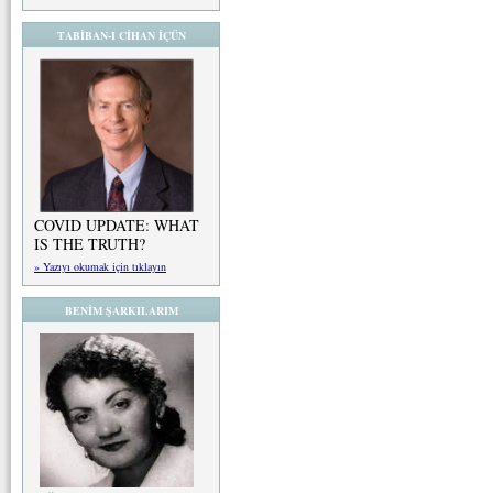
TABİBAN-I CİHAN İÇÜN
COVID UPDATE: WHAT
IS THE TRUTH?
» Yazıyı okumak için tıklayın
BENİM ŞARKILARIM