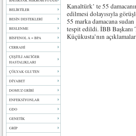
BAĞIRSAK MİKROBİYOTASI
Kanaltürk’ te 55 damacanın
BELİRTİLER
edilmesi dolayısıyla görüşl
BESİN DESTEKLERİ
55 marka damacana sudan s
tespit edildi. İBB Başkanı
BESLENME
Küçükusta’nın açıklamaları
BİSFENOL A = BPA
CERRAHİ
ÇEŞİTLİ AKCİĞER
HASTALIKLARI
ÇÖLYAK GLUTEN
DİYABET
DOMUZ GRİBİ
ENFEKSİYONLAR
GDO
GENETİK
GRİP