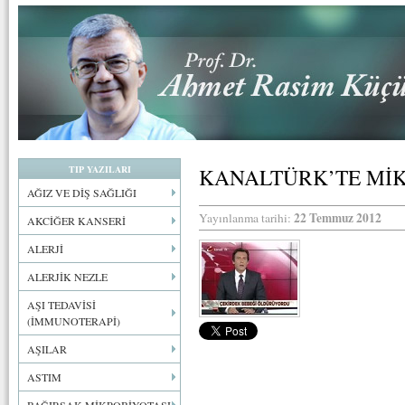
TIP YAZILARI
KANALTÜRK’TE Mİ
AĞIZ VE DİŞ SAĞLIĞI
22 Temmuz 2012
Yayınlanma tarihi:
AKCİĞER KANSERİ
ALERJİ
ALERJİK NEZLE
AŞI TEDAVİSİ
(İMMUNOTERAPİ)
AŞILAR
ASTIM