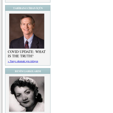
TABİBAN-I CİHAN İÇÜN
COVID UPDATE: WHAT
IS THE TRUTH?
» Yazıyı okumak için tıklayın
BENİM ŞARKILARIM