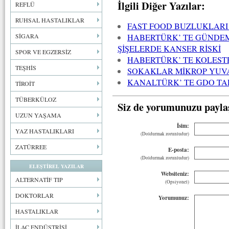
İlgili Diğer Yazılar:
REFLÜ
RUHSAL HASTALIKLAR
FAST FOOD BUZLUKLARI
HABERTÜRK’ TE GÜNDEM
SİGARA
ŞİŞELERDE KANSER RİSKİ
SPOR VE EGZERSİZ
HABERTÜRK’ TE KOLESTE
TEŞHİS
SOKAKLAR MİKROP YUV
KANALTÜRK’ TE GDO TA
TİROİT
TÜBERKÜLOZ
Siz de yorumunuzu payla
UZUN YAŞAMA
İsim:
YAZ HASTALIKLARI
(Doldurmak zorunludur)
ZATÜRREE
E-posta:
(Doldurmak zorunludur)
ELEŞTİREL YAZILAR
Websiteniz:
ALTERNATİF TIP
(Opsiyonel)
DOKTORLAR
Yorumunuz:
HASTALIKLAR
İLAÇ ENDÜSTRİSİ