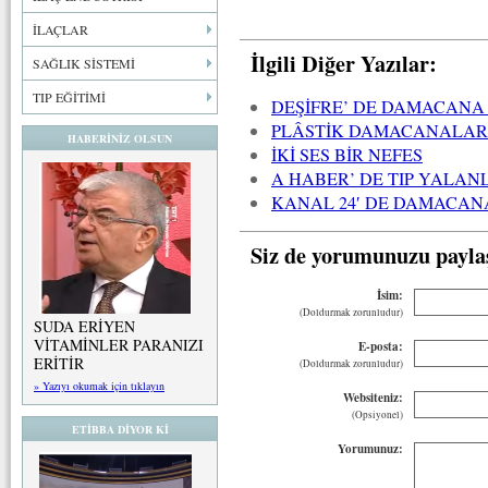
İLAÇLAR
İlgili Diğer Yazılar:
SAĞLIK SİSTEMİ
TIP EĞİTİMİ
DEŞİFRE’ DE DAMACANA
PLÂSTİK DAMACANALARA
HABERİNİZ OLSUN
İKİ SES BİR NEFES
A HABER’ DE TIP YALAN
KANAL 24′ DE DAMACANA
Siz de yorumunuzu payla
İsim:
(Doldurmak zorunludur)
SUDA ERİYEN
VİTAMİNLER PARANIZI
E-posta:
ERİTİR
(Doldurmak zorunludur)
» Yazıyı okumak için tıklayın
Websiteniz:
(Opsiyonel)
ETİBBA DİYOR Kİ
Yorumunuz: