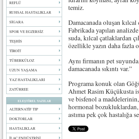
REFLÜ
temiz.
RUHSAL HASTALIKLAR
Damacanada oluşan kılcal ç
SİGARA
Fabrikada yapılan analizde
SPOR VE EGZERSİZ
suda, kılcal çatlaklardan 
TEŞHİS
özellikle yazın daha fazla 
TİROİT
Aynı firmanın pet suyunda
TÜBERKÜLOZ
damacanada sıkıntı var.”
UZUN YAŞAMA
YAZ HASTALIKLARI
Programa konuk olan Göğüs
ZATÜRREE
Ahmet Rasim Küçükusta ise
ve bisfenol a maddelerinin,
ELEŞTİREL YAZILAR
hormonal bozukluklardan, 
ALTERNATİF TIP
astıma pek çok hastalığa s
DOKTORLAR
HASTALIKLAR
İLAÇ ENDÜSTRİSİ