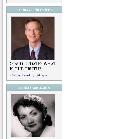
TABİBAN-I CİHAN İÇÜN
COVID UPDATE: WHAT
IS THE TRUTH?
» Yazıyı okumak için tıklayın
BENİM ŞARKILARIM