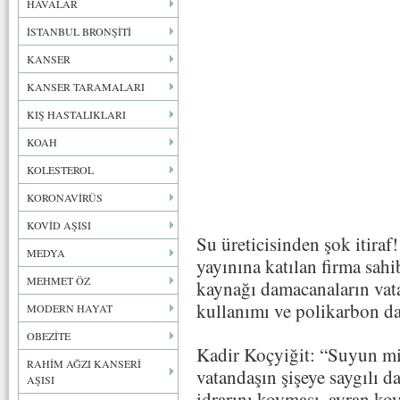
HAVALAR
İSTANBUL BRONŞİTİ
KANSER
KANSER TARAMALARI
KIŞ HASTALIKLARI
KOAH
KOLESTEROL
KORONAVİRÜS
KOVİD AŞISI
Su üreticisinden şok itira
MEDYA
yayınına katılan firma sahi
MEHMET ÖZ
kaynağı damacanaların vata
kullanımı ve polikarbon 
MODERN HAYAT
OBEZİTE
Kadir Koçyiğit: “Suyun mik
RAHİM AĞZI KANSERİ
vatandaşın şişeye saygılı d
AŞISI
idrarını koyması, ayran koy