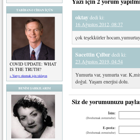
Yazı için 2 yorum yapılm
TABİBAN-I CİHAN İÇÜN
oktay
dedi ki:
16 Ağustos 2012, 08:37
çok teşekkürler hocam,yumurtay
Sacettin Çılbır
dedi ki:
23 Ağustos 2019, 04:54
COVID UPDATE: WHAT
IS THE TRUTH?
Yumurta var, yumurta var. K,mis
» Yazıyı okumak için tıklayın
doğal. Yaşam enerjisi dolu.
BENİM ŞARKILARIM
Siz de yorumunuzu payla
İsim:
(Doldurmak zorunludur)
E-posta:
(Doldurmak zorunludur)