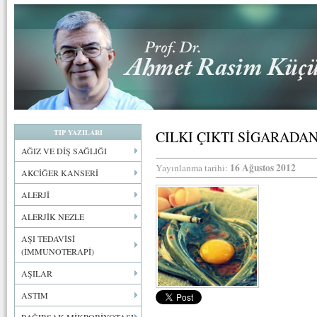
TIP YAZILARI
CILKI ÇIKTI SİGARADA
AĞIZ VE DİŞ SAĞLIĞI
16 Ağustos 2012
Yayınlanma tarihi:
AKCİĞER KANSERİ
ALERJİ
ALERJİK NEZLE
AŞI TEDAVİSİ
(İMMUNOTERAPİ)
AŞILAR
ASTIM