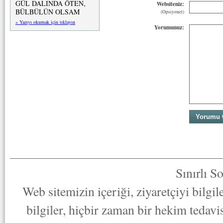
GÜL DALINDA ÖTEN,
Websiteniz:
BÜLBÜLÜN OLSAM
(Opsiyonel)
» Yazıyı okumak için tıklayın
Yorumunuz:
Sınırlı S
Web sitemizin içeriği, ziyaretçiyi bilgi
bilgiler, hiçbir zaman bir hekim tedav