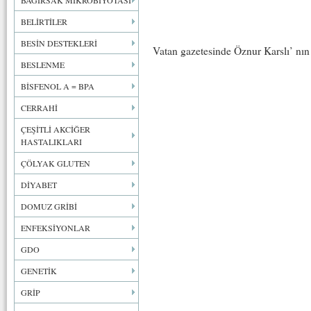
BAĞIRSAK MİKROBİYOTASI
BELİRTİLER
BESİN DESTEKLERİ
Vatan gazetesinde Öznur Karslı’ nın
BESLENME
BİSFENOL A = BPA
CERRAHİ
ÇEŞİTLİ AKCİĞER
HASTALIKLARI
ÇÖLYAK GLUTEN
DİYABET
DOMUZ GRİBİ
ENFEKSİYONLAR
GDO
GENETİK
GRİP