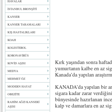
HAVALAR
İSTANBUL BRONŞİTİ
KANSER
KANSER TARAMALARI
KIŞ HASTALIKLARI
KOAH
KOLESTEROL
KORONAVİRÜS
Kırk yaşından sonra haftad
KOVİD AŞISI
yumurtanın kalbe en az siga
MEDYA
Kanada’da yapılan araştırm
MEHMET ÖZ
KANADA’da yapılan bir ara
MODERN HAYAT
sigara kadar zarar verdiğin
OBEZİTE
bünyesinde hazırlanan ince
RAHİM AĞZI KANSERİ
kalp ve damarlara en az sig
AŞISI