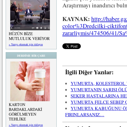
Araştırmayı inandırıcı bu
KAYNAK:
http://haber.g
color%3Dredcilki-ciktifon
zararliymis/474506/41
HÜZÜN BİZE
MUTLULUK VERİYOR
» Yazıyı okumak için tıklayın
DERDİME BİR ÇARE
İlgili Diğer Yazılar:
YUMURTA, KOLESTEROL V
YUMURTANIN SARISI ÖL
ŞEKER HASTALARINA HE
YUMURTA FELCE SEBEP
KARTON
YUMURTA KABUĞUNU ÖN
BARDAKLARDAKİ
FIRINLARSANIZ…
GÖRÜLMEYEN
TEHLİKE
» Yazıyı okumak için tıklayın