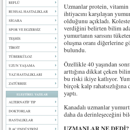
REFLÜ
Uzmanlar protein, vitamin
RUHSAL HASTALIKLAR
ihtiyacını karşılayan yumu
olduğunu açıkladı. Koleste
SİGARA
verdiğini belirten bilim a
SPOR VE EGZERSİZ
yumurtanın sarısını tükete
TEŞHİS
oluşma oranı diğerlerine 
TİROİT
bulundu.
TÜBERKÜLOZ
Özellikle 40 yaşından sonr
UZUN YAŞAMA
arttığına dikkat çeken bili
YAZ HASTALIKLARI
bu riski ikiye katlıyor. Yum
ZATÜRREE
birçok kalp rahatsızlığına
yaptı.
ELEŞTİREL YAZILAR
ALTERNATİF TIP
Kanadalı uzmanlar yumurtan
DOKTORLAR
daha da derinleşeceğini bil
HASTALIKLAR
UZMANLAR NE DEDİ?
İLAÇ ENDÜSTRİSİ