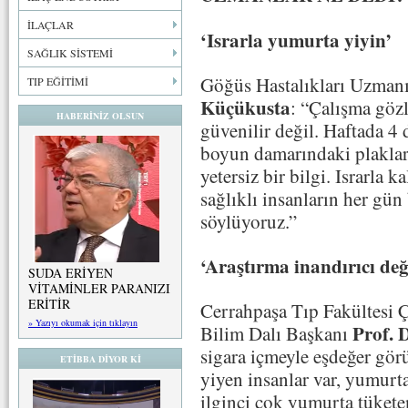
İLAÇLAR
‘Israrla yumurta yiyin’
SAĞLIK SİSTEMİ
Göğüs Hastalıkları Uzman
TIP EĞİTİMİ
Küçükusta
: “Çalışma göz
HABERİNİZ OLSUN
güvenilir değil. Haftada 4
boyun damarındaki plakları
yetersiz bir bilgi. Israrla 
sağlıklı insanların her gün
söylüyoruz.”
‘Araştırma inandırıcı değ
SUDA ERİYEN
VİTAMİNLER PARANIZI
ERİTİR
Cerrahpaşa Tıp Fakültesi
» Yazıyı okumak için tıklayın
Prof. 
Bilim Dalı Başkanı
sigara içmeyle eşdeğer gö
ETİBBA DİYOR Kİ
yiyen insanlar var, yumurta
ilginci çok yumurta tüketen