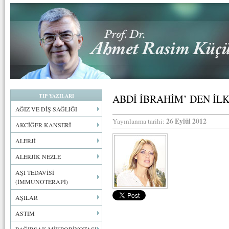
TIP YAZILARI
ABDİ İBRAHİM’ DEN İL
AĞIZ VE DİŞ SAĞLIĞI
26 Eylül 2012
Yayınlanma tarihi:
AKCİĞER KANSERİ
ALERJİ
ALERJİK NEZLE
AŞI TEDAVİSİ
(İMMUNOTERAPİ)
AŞILAR
ASTIM