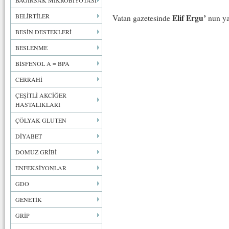
BAĞIRSAK MİKROBİYOTASI
BELİRTİLER
Elif Ergu’
Vatan gazetesinde
nun ya
BESİN DESTEKLERİ
BESLENME
BİSFENOL A = BPA
CERRAHİ
ÇEŞİTLİ AKCİĞER
HASTALIKLARI
ÇÖLYAK GLUTEN
DİYABET
DOMUZ GRİBİ
ENFEKSİYONLAR
GDO
GENETİK
GRİP