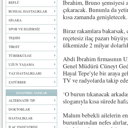
İbrahim, Bruno şemsiyesi al
REFLÜ
çıkaracak. Bununla da yeti
RUHSAL HASTALIKLAR
kısa zamanda genişletecek.
SİGARA
SPOR VE EGZERSİZ
Biraz rakamlara bakarsak,
reçetesiz ilaç pazarı büyüy
TEŞHİS
ülkemizde 2 milyar dolarlı
TİROİT
TÜBERKÜLOZ
Abdi İbrahim firmasının Ul
Genel Müdürü Cüneyt Gedik
UZUN YAŞAMA
Hayal Tepe’yle bir araya ge
YAZ HASTALIKLARI
TV ve radyolarda takip ede
ZATÜRREE
‘O burun tıkanacak arkada
ELEŞTİREL YAZILAR
sloganıyla kısa sürede hafı
ALTERNATİF TIP
DOKTORLAR
Malum bebekli ailelerin en
HASTALIKLAR
burunlarından nefes alırlar
İLAÇ ENDÜSTRİSİ