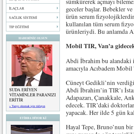
sümkürerek açmayı bilemezl
geceler başlar. Bebekler ve
İLAÇLAR
ürün serum fizyolojiklerdi
SAĞLIK SİSTEMİ
kullanılan tüm serum fizyol
TIP EĞİTİMİ
ürünleriydi. Bu anlamda Ab
HABERİNİZ OLSUN
Mobil TIR, Van’a gidece
Abdi İbrahim bu alandaki 
amacıyla Acıbadem Mobil TI
Cüneyt Gedikli’nin verdiği
Abdi İbrahim’in TIR’ı İsta
SUDA ERİYEN
VİTAMİNLER PARANIZI
Adapazarı, Çanakkale, Anka
ERİTİR
edecek. TIR’daki doktorlar
» Yazıyı okumak için tıklayın
yapacak. Her ilde 5 gün ka
ETİBBA DİYOR Kİ
Hayal Tepe, Bruno’nun bir