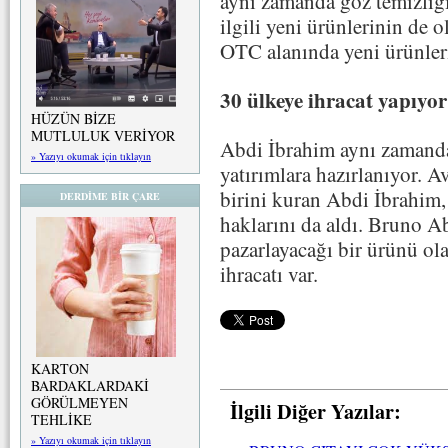
aynı zamanda göz temizliği
ilgili yeni ürünlerinin de o
OTC alanında yeni ürünleri
30 ülkeye ihracat yapıyor
HÜZÜN BİZE
MUTLULUK VERİYOR
Abdi İbrahim aynı zamanda
» Yazıyı okumak için tıklayın
yatırımlara hazırlanıyor. A
birini kuran Abdi İbrahim
DERDİME BİR ÇARE
haklarını da aldı. Bruno A
pazarlayacağı bir ürünü ol
ihracatı var.
KARTON
BARDAKLARDAKİ
GÖRÜLMEYEN
İlgili Diğer Yazılar:
TEHLİKE
» Yazıyı okumak için tıklayın