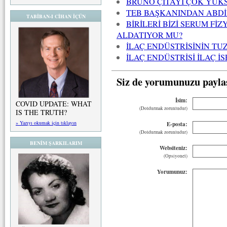
BRUNO ÇITAYI ÇOK YÜKS
TEB BAŞKANINDAN ABDİ
TABİBAN-I CİHAN İÇÜN
BİRİLERİ BİZİ SERUM Fİ
ALDATIYOR MU?
İLAÇ ENDÜSTRİSİNİN T
İLAÇ ENDÜSTRİSİ İLAÇ İ
Siz de yorumunuzu payla
İsim:
COVID UPDATE: WHAT
(Doldurmak zorunludur)
IS THE TRUTH?
» Yazıyı okumak için tıklayın
E-posta:
(Doldurmak zorunludur)
BENİM ŞARKILARIM
Websiteniz:
(Opsiyonel)
Yorumunuz: