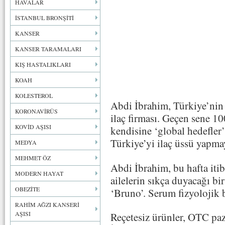
HAVALAR
İSTANBUL BRONŞİTİ
KANSER
KANSER TARAMALARI
KIŞ HASTALIKLARI
KOAH
KOLESTEROL
Abdi İbrahim, Türkiye’nin
KORONAVİRÜS
ilaç firması. Geçen sene 10
KOVİD AŞISI
kendisine ‘global hedefler
Türkiye’yi ilaç üssü yapma
MEDYA
MEHMET ÖZ
Abdi İbrahim, bu hafta itib
MODERN HAYAT
ailelerin sıkça duyacağı bi
OBEZİTE
‘Bruno’. Serum fizyolojik 
RAHİM AĞZI KANSERİ
AŞISI
Reçetesiz ürünler, OTC pa