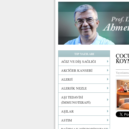
TIP YAZILARI
ÇOC
KOY
AĞIZ VE DİŞ SAĞLIĞI
AKCİĞER KANSERİ
Yayınlanma
ALERJİ
ALERJİK NEZLE
AŞI TEDAVİSİ
(İMMUNOTERAPİ)
AŞILAR
ASTIM