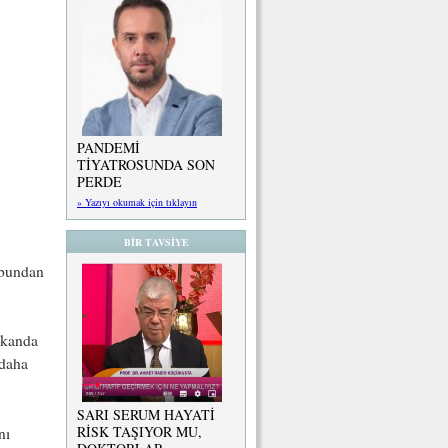
PANDEMİ
TİYATROSUNDA SON
PERDE
» Yazıyı okumak için tıklayın
BİR TAVSİYE
 bundan
 kanda
 daha
SARI SERUM HAYATİ
RİSK TAŞIYOR MU,
nı