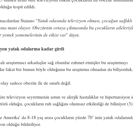
olduğu tespit edildi.
Yatak odasında televizyon olması, çocuğun sağlıklı
macılardan Staiano “
na mani oluyor. Obezitenin ortaya çıkmasında bu çocukların aileleriyl
 yemek yememelerinin de etkisi var
” diyor.
zyon yatak odalarına kadar girdi
lı araştırmacı arkadaşlar sağ olsunlar zahmet etmişler bu araştırmayı
ar fakat biz bunun böyle olduğunu bu araştırma olmadan da biliyorduk
 olay sadece obezite ile de sınırlı değil.
re televizyon seyretmenin astım ve alerjik hastalıklar ve hipertansiyon i
ktörü olduğu, çocukların ruh sağlığını olumsuz etkilediği de biliniyor (3)
 Amerika’ da 8-18 yaş arası çocukların yüzde 70’ inin yatak odalarınd
yon olduğu bildiriliyor.