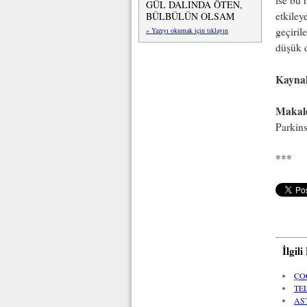
ise bu h
GÜL DALINDA ÖTEN,
etkiley
BÜLBÜLÜN OLSAM
geçiril
» Yazıyı okumak için tıklayın
düşük d
Kayna
Makal
Parkins
***
İlgil
ÇO
TE
AS