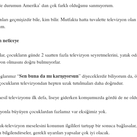
de durumun Amerika’ dan çok farklı olduğunu sanmıyorum.
nları geçmişizdir bile, kim bilir. Mutfakta hatta tuvalette televizyon olan
um.
m neticeye
r, çocukların günde 2 saatten fazla televizyon seyretmelerini, yatak od
yon olmasını doğru bulmuyorlar.
Sen buna da mı karışıyorsun
glarımız “
” diyeceklerdir biliyorum da, ö
ocukların televizyondan hepten uzak tutulmaları daha doğrudur.
esil televizyonu ilk defa, liseye giderken komşumuzda gördü de ne old
zyonla büyüyen çocuklardan fazlamız var eksiğimiz yok.
k-televizyon meselesini konunun ilgilileri tartışıp bir sonuca bağlasalar
ı bilgilendirseler, gerekli uyarıları yapsalar çok iyi olacak.