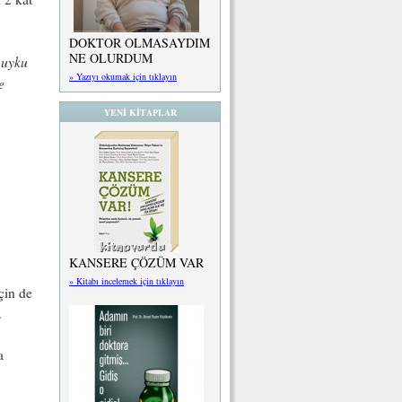
DOKTOR OLMASAYDIM
NE OLURDUM
 uyku
» Yazıyı okumak için tıklayın
e
YENİ KİTAPLAR
.
KANSERE ÇÖZÜM VAR
» Kitabı incelemek için tıklayın
çin de
.
a