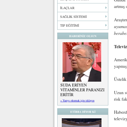
artmış 
İLAÇLAR
SAĞLIK SİSTEMİ
Araştır
TIP EĞİTİMİ
uyuması
beraber
HABERİNİZ OLSUN
Televi
Amerika
yapmışl
Üstelik
SUDA ERİYEN
VİTAMİNLER PARANIZI
Uzun sü
ERİTİR
risk fa
» Yazıyı okumak için tıklayın
Haberde
ETİBBA DİYOR Kİ
televiz