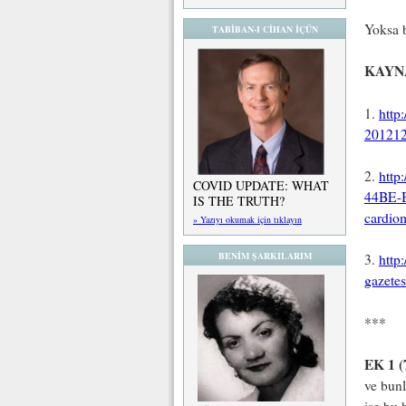
Yoksa 
TABİBAN-I CİHAN İÇÜN
KAYN
1.
http
201212
2.
http
COVID UPDATE: WHAT
44BE-B
IS THE TRUTH?
cardiom
» Yazıyı okumak için tıklayın
BENİM ŞARKILARIM
3.
http
gazetes
***
EK 1 (
ve bunl