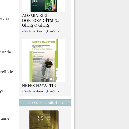
ADAMIN BİRİ
 evler
DOKTORA GİTMİŞ..
GİDİŞ O GİDİŞ!
» Kitabı incelemek için tıklayın
asında
zellikle
NEFES HAYATTIR
u?
» Kitabı incelemek için tıklayın
ERCİYES'TEN ESİNTİLER
, anne-