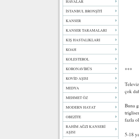
HAVALAR
İSTANBUL BRONŞİTİ
KANSER
KANSER TARAMALARI
KIŞ HASTALIKLARI
KOAH
KOLESTEROL
KORONAVİRÜS
***
KOVİD AŞISI
Televiz
MEDYA
çok dah
MEHMET ÖZ
Buna gö
MODERN HAYAT
triglis
OBEZİTE
fazla o
RAHİM AĞZI KANSERİ
AŞISI
5-18 ya