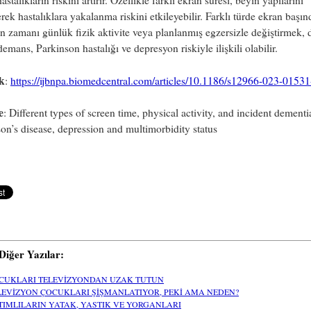
astalıkların riskini artırır. Özellikle farklı ekran süresi, beyin yapılarını
erek hastalıklara yakalanma riskini etkileyebilir. Farklı türde ekran başın
en zamanı günlük fizik aktivite veya planlanmış egzersizle değiştirmek, 
emans, Parkinson hastalığı ve depresyon riskiyle ilişkili olabilir.
k
:
https://ijbnpa.biomedcentral.com/articles/10.1186/s12966-023-01531
e
: Different types of screen time, physical activity, and incident dementi
on’s disease, depression and multimorbidity status
i Diğer Yazılar:
CUKLARI TELEVİZYONDAN UZAK TUTUN
LEVİZYON ÇOCUKLARI ŞİŞMANLATIYOR, PEKİ AMA NEDEN?
TIMLILARIN YATAK, YASTIK VE YORGANLARI