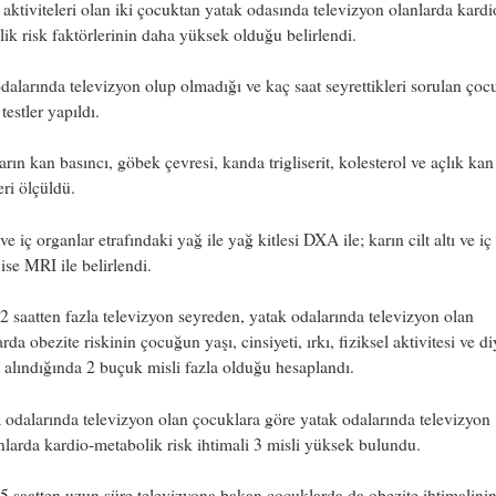
l aktiviteleri olan iki çocuktan yatak odasında televizyon olanlarda kardi
ik risk faktörlerinin daha yüksek olduğu belirlendi.
dalarında televizyon olup olmadığı ve kaç saat seyrettikleri sorulan çoc
 testler yapıldı.
rın kan basıncı, göbek çevresi, kanda trigliserit, kolesterol ve açlık kan
eri ölçüldü.
e iç organlar etrafındaki yağ ile yağ kitlesi DXA ile; karın cilt altı ve i
 ise MRI ile belirlendi.
 saatten fazla televizyon seyreden, yatak odalarında televizyon olan
rda obezite riskinin çocuğun yaşı, cinsiyeti, ırkı, fiziksel aktivitesi ve di
 alındığında 2 buçuk misli fazla olduğu hesaplandı.
odalarında televizyon olan çocuklara göre yatak odalarında televizyon
larda kardio-metabolik risk ihtimali 3 misli yüksek bulundu.
 saatten uzun süre televizyona bakan çocuklarda da obezite ihtimalinin