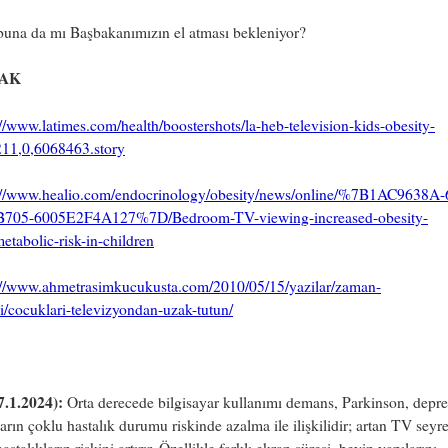
buna da mı Başbakanımızın el atması bekleniyor?
AK
://www.latimes.com/health/boostershots/la-heb-television-kids-obesity-
11,0,6068463.story
://www.healio.com/endocrinology/obesity/news/online/%7B1AC9638A
705-6005E2F4A127%7D/Bedroom-TV-viewing-increased-obesity-
etabolic-risk-in-children
://www.ahmetrasimkucukusta.com/2010/05/15/yazilar/zaman-
i/cocuklari-televizyondan-uzak-tutun/
7.1.2024):
Orta derecede bilgisayar kullanımı demans, Parkinson, depr
arın çoklu hastalık durumu riskinde azalma ile ilişkilidir; artan TV sey