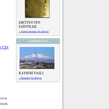
ERCİYES'TEN
ESİNTİLER
» Şiirleri okumak için tıklayın
KAYSERİ FASLI
-632D-
KAYSERİ FASLI
» Okumak için tıklayın
esyon
retmek