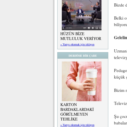
Bizde 
Belki o
biliyor
HÜZÜN BİZE
Geleli
MUTLULUK VERİYOR
» Yazıyı okumak için tıklayın
Uzmanla
DERDİME BİR ÇARE
televiz
Pedago
küçük ç
Bizim n
Televi
KARTON
BARDAKLARDAKİ
GÖRÜLMEYEN
Şu çocu
TEHLİKE
babalar
» Yazıyı okumak için tıklayın