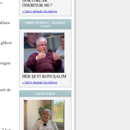
DOKTORLAR
o-
ÖNERİYOR MU?
» Yazıyı okumak için tıklayın
uklara
ORDAN BURDAN... HAVADAN
SUDAN
 glikoz
ç organ
HER ŞEYİ KONUŞALIM
» Yazıyı okumak için tıklayın
yeti de
ABUR CUBUR
 2 kat