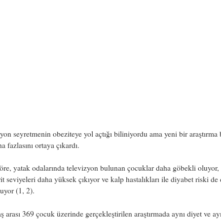
yon seyretmenin obeziteye yol açtığı biliniyordu ama yeni bir araştırma
a fazlasını ortaya çıkardı.
re, yatak odalarında televizyon bulunan çocuklar daha göbekli oluyor,
erit seviyeleri daha yüksek çıkıyor ve kalp hastalıkları ile diyabet riski de
luyor (1, 2).
ş arası 369 çocuk üzerinde gerçekleştirilen araştırmada aynı diyet ve ay