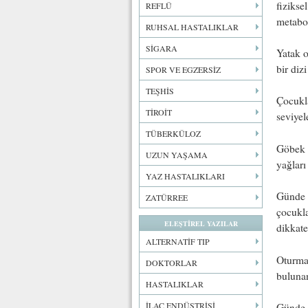
fizikse
REFLÜ
metabol
RUHSAL HASTALIKLAR
SİGARA
Yatak o
bir dizi
SPOR VE EGZERSİZ
TEŞHİS
Çocukla
TİROİT
seviyel
TÜBERKÜLOZ
Göbek v
UZUN YAŞAMA
yağları
YAZ HASTALIKLARI
Günde 2
ZATÜRREE
çocukla
ELEŞTİREL YAZILAR
dikkate
ALTERNATİF TIP
Oturma 
DOKTORLAR
bulunan
HASTALIKLAR
İLAÇ ENDÜSTRİSİ
Günde 5