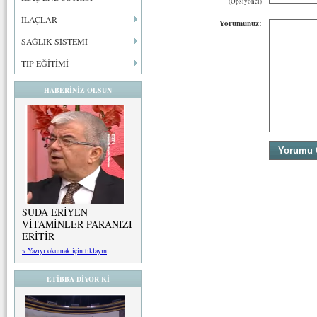
(Opsiyonel)
İLAÇLAR
Yorumunuz:
SAĞLIK SİSTEMİ
TIP EĞİTİMİ
HABERİNİZ OLSUN
SUDA ERİYEN
VİTAMİNLER PARANIZI
ERİTİR
» Yazıyı okumak için tıklayın
ETİBBA DİYOR Kİ