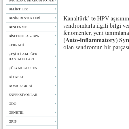
BAĞIRSAK MİKROBİYOTASI
BELİRTİLER
Kanaltürk’ te HPV aşısın
BESİN DESTEKLERİ
sendromlarla ilgili bilgi 
BESLENME
fenomenler, yeni tanımlana
BİSFENOL A = BPA
(Auto-inflammatory) Sy
CERRAHİ
olan sendromun bir parçası 
ÇEŞİTLİ AKCİĞER
HASTALIKLARI
ÇÖLYAK GLUTEN
DİYABET
DOMUZ GRİBİ
ENFEKSİYONLAR
GDO
GENETİK
GRİP