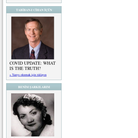
TABİBAN-I CİHAN İÇÜN
COVID UPDATE: WHAT
IS THE TRUTH?
» Yazıyı okumak için tıklayın
BENİM ŞARKILARIM