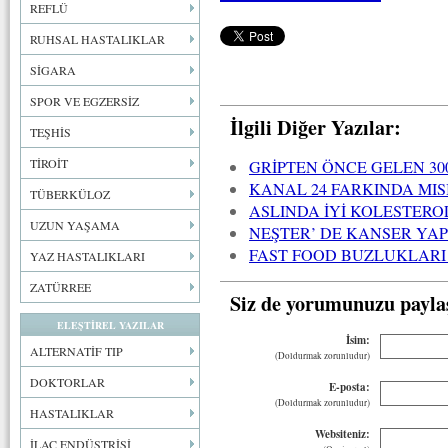
REFLÜ
RUHSAL HASTALIKLAR
SİGARA
SPOR VE EGZERSİZ
İlgili Diğer Yazılar:
TEŞHİS
TİROİT
GRİPTEN ÖNCE GELEN 30
KANAL 24 FARKINDA MIS
TÜBERKÜLOZ
ASLINDA İYİ KOLESTEROL
UZUN YAŞAMA
NEŞTER’ DE KANSER YA
FAST FOOD BUZLUKLARI
YAZ HASTALIKLARI
ZATÜRREE
Siz de yorumunuzu payla
ELEŞTİREL YAZILAR
İsim:
ALTERNATİF TIP
(Doldurmak zorunludur)
DOKTORLAR
E-posta:
(Doldurmak zorunludur)
HASTALIKLAR
Websiteniz:
İLAÇ ENDÜSTRİSİ