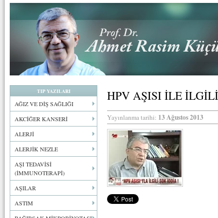
TIP YAZILARI
HPV AŞISI İLE İLGİL
AĞIZ VE DİŞ SAĞLIĞI
13 Ağustos 2013
Yayınlanma tarihi:
AKCİĞER KANSERİ
ALERJİ
ALERJİK NEZLE
AŞI TEDAVİSİ
(İMMUNOTERAPİ)
AŞILAR
ASTIM