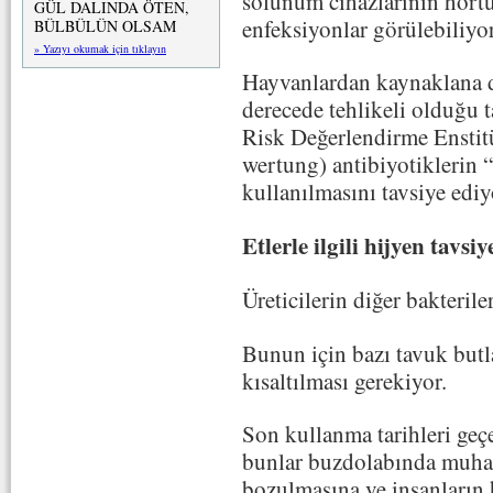
solunum cihazlarının hortum
GÜL DALINDA ÖTEN,
enfeksiyonlar görülebiliyor
BÜLBÜLÜN OLSAM
» Yazıyı okumak için tıklayın
Hayvanlardan kaynaklana di
derecede tehlikeli olduğu
Risk Değerlendirme Enstitü
wertung) antibiyotiklerin 
kullanılmasını tavsiye ediy
Etlerle ilgili hijyen tavsiy
Üreticilerin diğer bakterile
Bunun için bazı tavuk butl
kısaltılması gerekiyor.
Son kullanma tarihleri geç
bunlar buzdolabında muhafa
bozulmasına ve insanların 