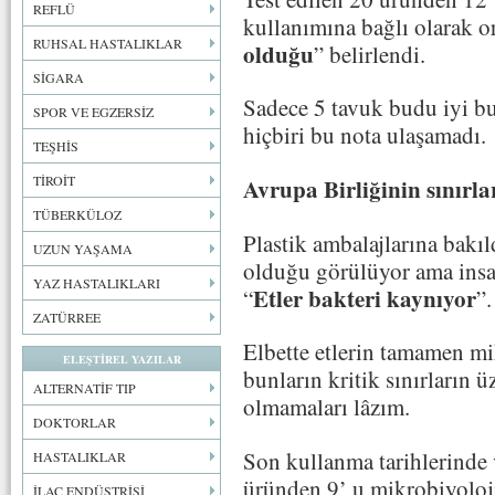
REFLÜ
kullanımına bağlı olarak o
RUHSAL HASTALIKLAR
olduğu
” belirlendi.
SİGARA
Sadece 5 tavuk budu iyi b
SPOR VE EGZERSİZ
hiçbiri bu nota ulaşamadı.
TEŞHİS
TİROİT
Avrupa Birliğinin sınırl
TÜBERKÜLOZ
Plastik ambalajlarına bakıl
UZUN YAŞAMA
olduğu görülüyor ama insa
YAZ HASTALIKLARI
Etler bakteri kaynıyor
“
”.
ZATÜRREE
Elbette etlerin tamamen 
ELEŞTİREL YAZILAR
bunların kritik sınırların 
ALTERNATİF TIP
olmamaları lâzım.
DOKTORLAR
Son kullanma tarihlerinde
HASTALIKLAR
üründen 9’ u mikrobiyoloji
İLAÇ ENDÜSTRİSİ