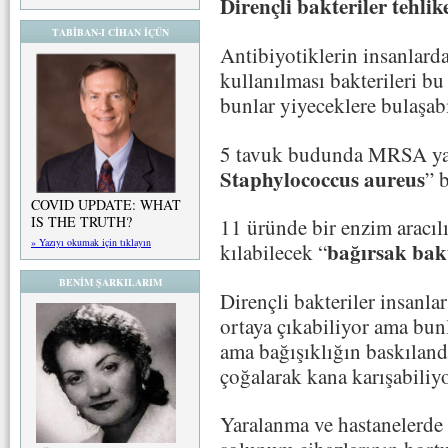
Dirençli bakteriler tehlike
TABİBAN-I CİHAN İÇÜN
Antibiyotiklerin insanlard
kullanılması bakterileri bu 
bunlar yiyeceklere bulaşabi
5 tavuk budunda MRSA ya
Staphylococcus aureus
” 
COVID UPDATE: WHAT
IS THE TRUTH?
11 üründe bir enzim aracılı
» Yazıyı okumak için tıklayın
bağırsak bakt
kılabilecek “
BENİM ŞARKILARIM
Dirençli bakteriler insanla
ortaya çıkabiliyor ama bunl
ama bağışıklığın baskıland
çoğalarak kana karışabiliyo
Yaralanma ve hastanelerde 