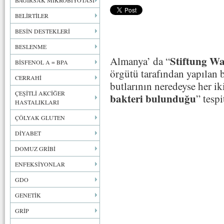
BAĞIRSAK MİKROBİYOTASI
BELİRTİLER
BESİN DESTEKLERİ
BESLENME
Stiftung Wa
Almanya’ da “
BİSFENOL A = BPA
örgütü tarafından yapılan 
CERRAHİ
butlarının neredeyse her ik
ÇEŞİTLİ AKCİĞER
bakteri bulunduğu
” tespi
HASTALIKLARI
ÇÖLYAK GLUTEN
DİYABET
DOMUZ GRİBİ
ENFEKSİYONLAR
GDO
GENETİK
GRİP