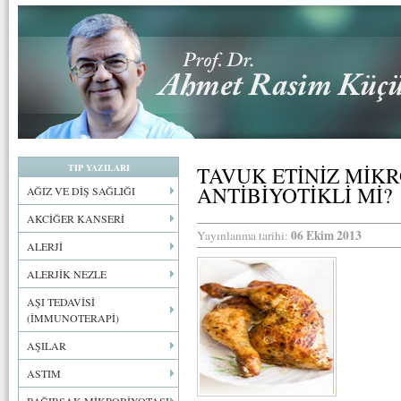
TIP YAZILARI
TAVUK ETİNİZ MİK
ANTİBİYOTİKLİ Mİ?
AĞIZ VE DİŞ SAĞLIĞI
AKCİĞER KANSERİ
06 Ekim 2013
Yayınlanma tarihi:
ALERJİ
ALERJİK NEZLE
AŞI TEDAVİSİ
(İMMUNOTERAPİ)
AŞILAR
ASTIM