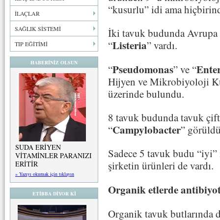
“kusurlu” idi ama hiçbirin
İLAÇLAR
SAĞLIK SİSTEMİ
İki tavuk budunda Avrupa B
Listeria
“
” vardı.
TIP EĞİTİMİ
HABERİNİZ OLSUN
Pseudomonas
Ente
“
” ve “
Hijyen ve Mikrobiyoloji Ku
üzerinde bulundu.
8 tavuk budunda tavuk çift
Campylobacter
“
” görüldü
SUDA ERİYEN
Sadece 5 tavuk budu “iyi” 
VİTAMİNLER PARANIZI
şirketin ürünleri de vardı.
ERİTİR
» Yazıyı okumak için tıklayın
Organik etlerde antibiy
ETİBBA DİYOR Kİ
Organik tavuk butlarında d