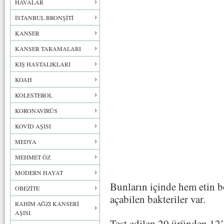
HAVALAR
İSTANBUL BRONŞİTİ
KANSER
KANSER TARAMALARI
KIŞ HASTALIKLARI
KOAH
KOLESTEROL
KORONAVİRÜS
KOVİD AŞISI
MEDYA
MEHMET ÖZ
MODERN HAYAT
Bunların içinde hem etin b
OBEZİTE
açabilen bakteriler var.
RAHİM AĞZI KANSERİ
AŞISI
Test edilen 20 üründen 12’