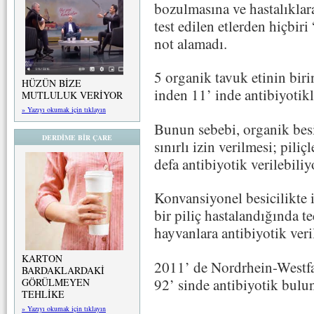
bozulmasına ve hastalıklara
test edilen etlerden hiçbir
not alamadı.
5 organik tavuk etinin biri
HÜZÜN BİZE
inden 11’ inde antibiyotikle
MUTLULUK VERİYOR
» Yazıyı okumak için tıklayın
Bunun sebebi, organik besi
DERDİME BİR ÇARE
sınırlı izin verilmesi; piliç
defa antibiyotik verilebiliy
Konvansiyonel besicilikte i
bir piliç hastalandığında te
hayvanlara antibiyotik veri
KARTON
2011’ de Nordrhein-Westfal
BARDAKLARDAKİ
92’ sinde antibiyotik bulu
GÖRÜLMEYEN
TEHLİKE
» Yazıyı okumak için tıklayın