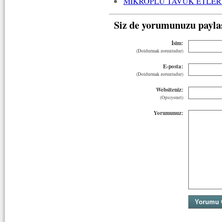
MİKROPLU TAVUK ETLERİ
Siz de yorumunuzu payla
İsim:
(Doldurmak zorunludur)
E-posta:
(Doldurmak zorunludur)
Websiteniz:
(Opsiyonel)
Yorumunuz: