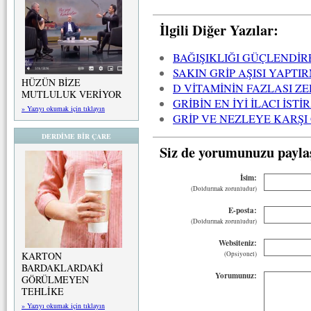
İlgili Diğer Yazılar:
BAĞIŞIKLIĞI GÜÇLENDİ
SAKIN GRİP AŞISI YAPTI
HÜZÜN BİZE
D VİTAMİNİN FAZLASI Z
MUTLULUK VERİYOR
GRİBİN EN İYİ İLACI İS
» Yazıyı okumak için tıklayın
GRİP VE NEZLEYE KARŞI
DERDİME BİR ÇARE
Siz de yorumunuzu payla
İsim:
(Doldurmak zorunludur)
E-posta:
(Doldurmak zorunludur)
Websiteniz:
KARTON
(Opsiyonel)
BARDAKLARDAKİ
Yorumunuz:
GÖRÜLMEYEN
TEHLİKE
» Yazıyı okumak için tıklayın