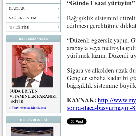
“Günde 1 saat yürüyün”
İLAÇLAR
Bağışıklık sistemini düzel
SAĞLIK SİSTEMİ
edilmesi gerektiğine dikka
TIP EĞİTİMİ
“Düzenli egzersiz yapın. G
HABERİNİZ OLSUN
arabayla veya metroyla gid
yürümek lazım. Düzenli u
Sigara ve alkolden uzak d
Gençler sabaha kadar bilg
bağışıklık sistemine büyük
SUDA ERİYEN
VİTAMİNLER PARANIZI
KAYNAK:
http://www.my
ERİTİR
sonra-ilaca-basvurmayin-
» Yazıyı okumak için tıklayın
ETİBBA DİYOR Kİ