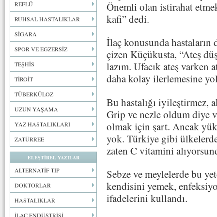
Önemli olan istirahat etme
REFLÜ
kafi” dedi.
RUHSAL HASTALIKLAR
SİGARA
İlaç konusunda hastaların d
SPOR VE EGZERSİZ
çizen Küçükusta, “Ateş düş
lazım. Ufacık ateş varken at
TEŞHİS
daha kolay ilerlemesine yol
TİROİT
TÜBERKÜLOZ
Bu hastalığı iyileştirmez, a
UZUN YAŞAMA
Grip ve nezle oldum diye vi
olmak için şart. Ancak yü
YAZ HASTALIKLARI
yok. Türkiye gibi ülkelerd
ZATÜRREE
zaten C vitamini alıyorsun
ELEŞTİREL YAZILAR
ALTERNATİF TIP
Sebze ve meylelerde bu yet
kendisini yemek, enfeksiyo
DOKTORLAR
ifadelerini kullandı.
HASTALIKLAR
İLAÇ ENDÜSTRİSİ