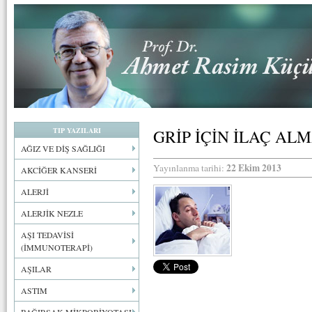
TIP YAZILARI
GRİP İÇİN İLAÇ AL
AĞIZ VE DİŞ SAĞLIĞI
22 Ekim 2013
Yayınlanma tarihi:
AKCİĞER KANSERİ
ALERJİ
ALERJİK NEZLE
AŞI TEDAVİSİ
(İMMUNOTERAPİ)
AŞILAR
ASTIM