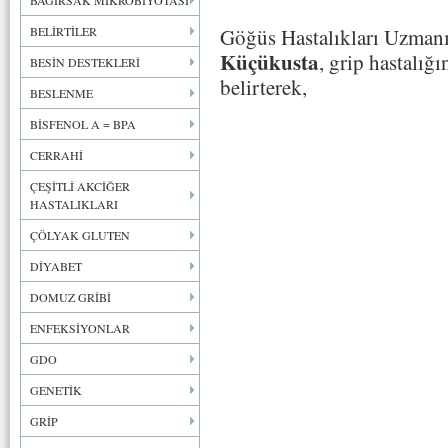
BAĞIRSAK MİKROBİYOTASI
BELİRTİLER
Göğüs Hastalıkları Uzman
Küçükusta
, grip hastalığı
BESİN DESTEKLERİ
belirterek,
BESLENME
BİSFENOL A = BPA
CERRAHİ
ÇEŞİTLİ AKCİĞER
HASTALIKLARI
ÇÖLYAK GLUTEN
DİYABET
DOMUZ GRİBİ
ENFEKSİYONLAR
GDO
GENETİK
GRİP