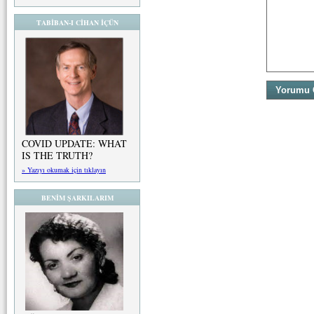
TABİBAN-I CİHAN İÇÜN
COVID UPDATE: WHAT
IS THE TRUTH?
» Yazıyı okumak için tıklayın
BENİM ŞARKILARIM