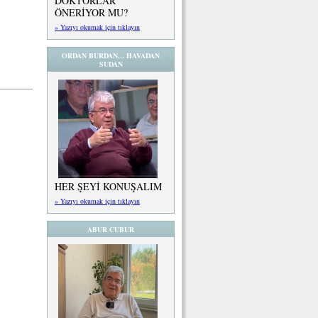
DOKTORLAR
ÖNERİYOR MU?
» Yazıyı okumak için tıklayın
ORDAN BURDAN... HAVADAN
SUDAN
HER ŞEYİ KONUŞALIM
» Yazıyı okumak için tıklayın
ABUR CUBUR