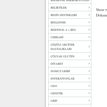
BAĞIRSAK MİKROBİYOTASI
BELİRTİLER
Show t
Dokunma
BESİN DESTEKLERİ
BESLENME
BİSFENOL A = BPA
CERRAHİ
ÇEŞİTLİ AKCİĞER
HASTALIKLARI
ÇÖLYAK GLUTEN
DİYABET
DOMUZ GRİBİ
ENFEKSİYONLAR
GDO
GENETİK
GRİP