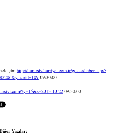
mek için:
http://hurarsiv.hurriyet.com.tr/goster/haber.aspx?
82206&yazarid=109
09:30:00
/tvarsivi.com/?y=15&z=2013-10-22
09:30:00
i Diğer Yazılar: