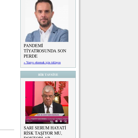
PANDEMİ
TİYATROSUNDA SON
PERDE
» Yazıyı okumak için tıklayın
BİR TAVSİYE
SARI SERUM HAYATİ
RİSK TAŞIYOR MU,