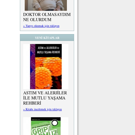
DOKTOR OLMASAYDIM
NE OLURDUM
» Yazıyı okumak için tıklayın
YENİ KİTAPLAR
ASTIM VE ALERJİLER
İLE MUTLU YAŞAMA
REHBERİ
» Kitabı incelemek için tıklayın