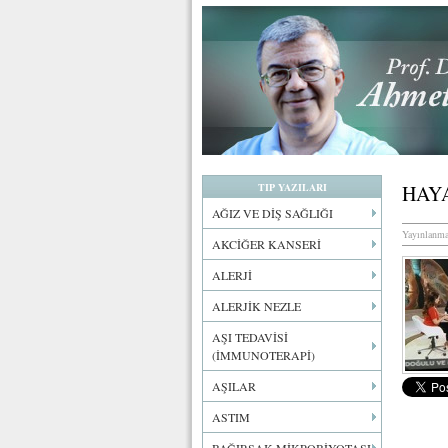
TIP YAZILARI
HAY
AĞIZ VE DİŞ SAĞLIĞI
Yayınlanma
AKCİĞER KANSERİ
ALERJİ
ALERJİK NEZLE
AŞI TEDAVİSİ
(İMMUNOTERAPİ)
AŞILAR
ASTIM