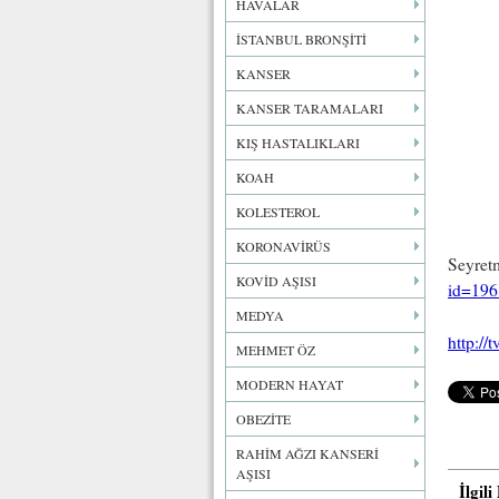
HAVALAR
İSTANBUL BRONŞİTİ
KANSER
KANSER TARAMALARI
KIŞ HASTALIKLARI
KOAH
KOLESTEROL
KORONAVİRÜS
Seyret
KOVİD AŞISI
id=196
MEDYA
http:/
MEHMET ÖZ
MODERN HAYAT
OBEZİTE
RAHİM AĞZI KANSERİ
AŞISI
İlgil