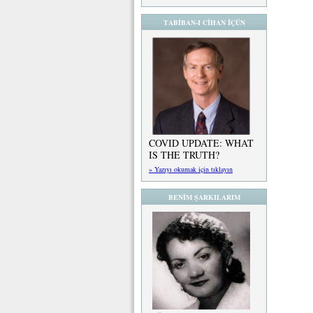
TABİBAN-I CİHAN İÇÜN
COVID UPDATE: WHAT
IS THE TRUTH?
» Yazıyı okumak için tıklayın
BENİM ŞARKILARIM