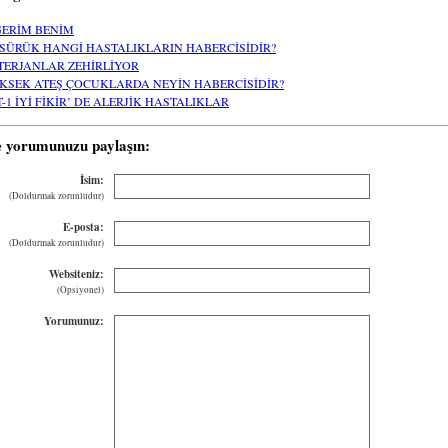
ĞERİM BENİM
SÜRÜK HANGİ HASTALIKLARIN HABERCİSİDİR?
TERJANLAR ZEHİRLİYOR
KSEK ATEŞ ÇOCUKLARDA NEYİN HABERCİSİDİR?
T-1 İYİ FİKİR’ DE ALERJİK HASTALIKLAR
e yorumunuzu paylaşın:
İsim:
(Doldurmak zorunludur)
E-posta:
(Doldurmak zorunludur)
Websiteniz:
(Opsiyonel)
Yorumunuz: