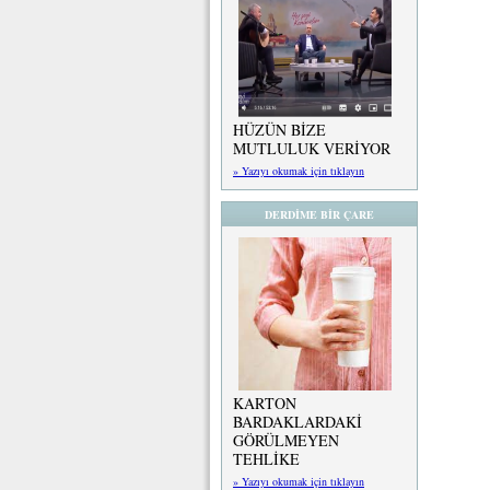
HÜZÜN BİZE
MUTLULUK VERİYOR
» Yazıyı okumak için tıklayın
DERDİME BİR ÇARE
KARTON
BARDAKLARDAKİ
GÖRÜLMEYEN
TEHLİKE
» Yazıyı okumak için tıklayın