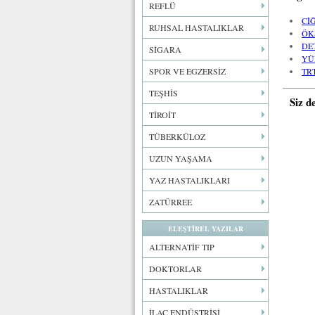
REFLÜ
Cİ
RUHSAL HASTALIKLAR
ÖK
DE
SİGARA
YÜ
SPOR VE EGZERSİZ
TR
TEŞHİS
Siz d
TİROİT
TÜBERKÜLOZ
UZUN YAŞAMA
YAZ HASTALIKLARI
ZATÜRREE
ELEŞTİREL YAZILAR
ALTERNATİF TIP
DOKTORLAR
HASTALIKLAR
İLAÇ ENDÜSTRİSİ