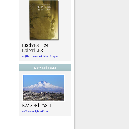
ERCİYES'TEN
ESİNTİLER
» Şiirleri okumak için tıklayın
KAYSERİ FASLI
KAYSERİ FASLI
» Okumak için tıklayın