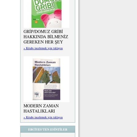
GRİP/DOMUZ GRİBİ
HAKKINDA BİLMENİZ
GEREKEN HER ŞEY
» Kitabı incelemek için tıklayın
MODERN ZAMAN
HASTALIKLARI
» Kitabı incelemek için tıklayın
ERCİYES'TEN ESİNTİLER