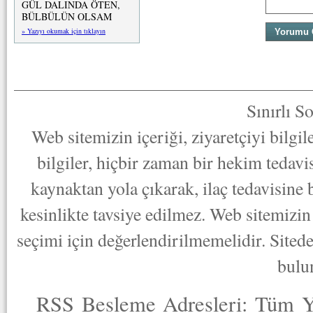
GÜL DALINDA ÖTEN,
BÜLBÜLÜN OLSAM
» Yazıyı okumak için tıklayın
Sınırlı S
Web sitemizin içeriği, ziyaretçiyi bilgi
bilgiler, hiçbir zaman bir hekim tedav
kaynaktan yola çıkarak, ilaç tedavisine
kesinlikte tavsiye edilmez. Web sitemizin 
seçimi için değerlendirilmemelidir. Sited
bulu
RSS Besleme Adresleri:
Tüm Y