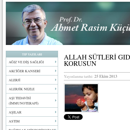
TIP YAZILARI
ALLAH SÜTLERİ GI
KORUSUN
AĞIZ VE DİŞ SAĞLIĞI
AKCİĞER KANSERİ
25 Ekim 2013
Yayınlanma tarihi:
ALERJİ
ALERJİK NEZLE
AŞI TEDAVİSİ
(İMMUNOTERAPİ)
AŞILAR
ASTIM