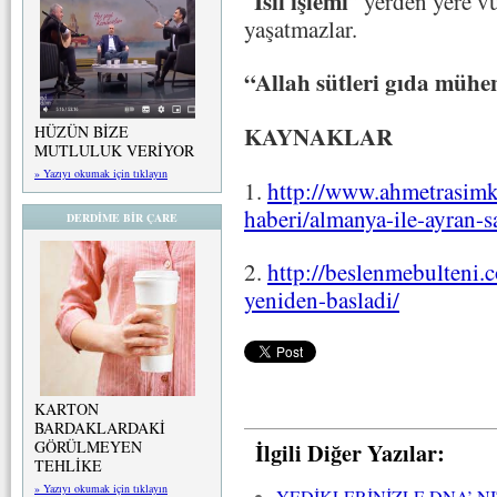
Isıl işlemi
“
” yerden yere v
yaşatmazlar.
“Allah
sütleri gıda mühe
KAYNAKLAR
HÜZÜN BİZE
MUTLULUK VERİYOR
» Yazıyı okumak için tıklayın
1.
http://www.ahmetrasimk
haberi/almanya-ile-ayran-s
DERDİME BİR ÇARE
2.
http://beslenmebulteni.
yeniden-basladi/
KARTON
BARDAKLARDAKİ
İlgili Diğer Yazılar:
GÖRÜLMEYEN
TEHLİKE
» Yazıyı okumak için tıklayın
YEDİKLERİNİZLE DNA’ 