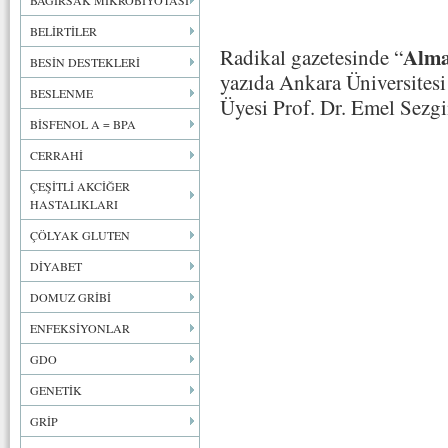
BAĞIRSAK MİKROBİYOTASI
BELİRTİLER
Alma
Radikal gazetesinde “
BESİN DESTEKLERİ
yazıda Ankara Üniversites
BESLENME
Üyesi Prof. Dr. Emel Sezgin
BİSFENOL A = BPA
CERRAHİ
ÇEŞİTLİ AKCİĞER
HASTALIKLARI
ÇÖLYAK GLUTEN
DİYABET
DOMUZ GRİBİ
ENFEKSİYONLAR
GDO
GENETİK
GRİP