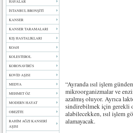
HAVALAR
İSTANBUL BRONŞİTİ
KANSER
KANSER TARAMALARI
KIŞ HASTALIKLARI
KOAH
KOLESTEROL
KORONAVİRÜS
KOVİD AŞISI
“Ayranda ısıl işlem gündem
MEDYA
mikroorganizmalar ve enzi
MEHMET ÖZ
azalmış oluyor. Ayrıca lakt
MODERN HAYAT
sindirebilmek için gerekli 
OBEZİTE
alabilecekken, ısıl işlem g
alamayacak.
RAHİM AĞZI KANSERİ
AŞISI