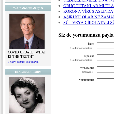
ORUÇ TUTANLAR MUTLAK
TABİBAN-I CİHAN İÇÜN
KORONA VİRÜS ASLINDA N
AŞIRI KİLOLAR NE ZAMAN
SÜT VEYA ÇİKOLATALI S
Siz de yorumunuzu payla
İsim:
(Doldurmak zorunludur)
COVID UPDATE: WHAT
E-posta:
IS THE TRUTH?
(Doldurmak zorunludur)
» Yazıyı okumak için tıklayın
Websiteniz:
BENİM ŞARKILARIM
(Opsiyonel)
Yorumunuz: