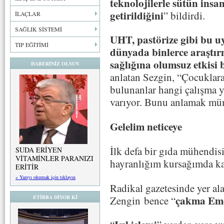
teknolojilerle sütün insa
getirildiğini
” bildirdi.
İLAÇLAR
SAĞLIK SİSTEMİ
UHT, pastörize gibi bu 
TIP EĞİTİMİ
dünyada binlerce araştır
sağlığına olumsuz etkisi 
HABERİNİZ OLSUN
anlatan Sezgin, “Çocuklara
bulunanlar hangi çalışma y
varıyor. Bunu anlamak mü
Gelelim neticeye
İlk defa bir gıda mühendis
SUDA ERİYEN
VİTAMİNLER PARANIZI
hayranlığım kursağımda ka
ERİTİR
» Yazıyı okumak için tıklayın
Radikal gazetesinde yer al
çakma Eme
Zengin bence “
ETİBBA DİYOR Kİ