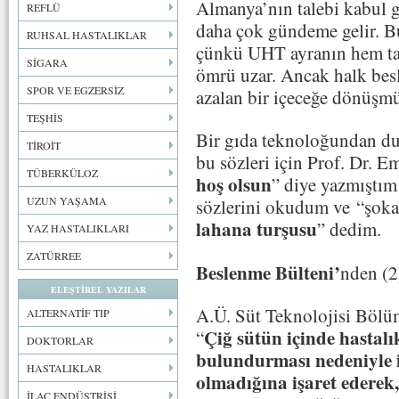
Almanya’nın talebi kabul g
REFLÜ
daha çok gündeme gelir. Bu 
RUHSAL HASTALIKLAR
çünkü UHT ayranın hem taş
SİGARA
ömrü uzar. Ancak halk besl
SPOR VE EGZERSİZ
azalan bir içeceğe dönüşmü
TEŞHİS
Bir gıda teknoloğundan du
TİROİT
bu sözleri için Prof. Dr. Em
TÜBERKÜLOZ
hoş olsun
” diye yazmıştım 
UZUN YAŞAMA
sözlerini okudum ve “şoka
lahana turşusu
” dedim.
YAZ HASTALIKLARI
ZATÜRREE
Beslenme Bülteni’
nden (2
ELEŞTİREL YAZILAR
A.Ü. Süt Teknolojisi Bö
ALTERNATİF TIP
Çiğ sütün içinde hastalı
“
DOKTORLAR
bulundurması nedeniyle 
HASTALIKLAR
olmadığına işaret ederek,
İLAÇ ENDÜSTRİSİ