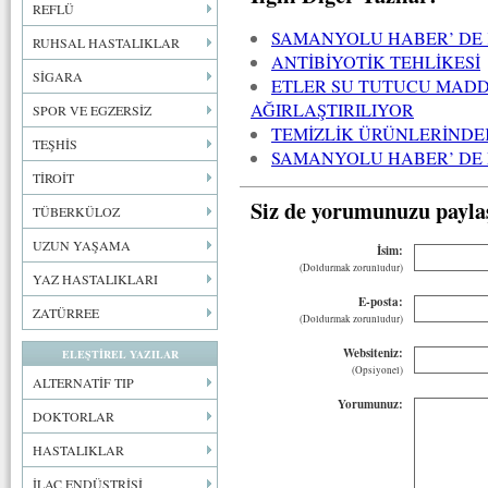
REFLÜ
SAMANYOLU HABER’ DE 
RUHSAL HASTALIKLAR
ANTİBİYOTİK TEHLİKESİ
SİGARA
ETLER SU TUTUCU MAD
AĞIRLAŞTIRILIYOR
SPOR VE EGZERSİZ
TEMİZLİK ÜRÜNLERİNDE
TEŞHİS
SAMANYOLU HABER’ DE 
TİROİT
Siz de yorumunuzu payla
TÜBERKÜLOZ
UZUN YAŞAMA
İsim:
(Doldurmak zorunludur)
YAZ HASTALIKLARI
E-posta:
ZATÜRREE
(Doldurmak zorunludur)
Websiteniz:
ELEŞTİREL YAZILAR
(Opsiyonel)
ALTERNATİF TIP
Yorumunuz:
DOKTORLAR
HASTALIKLAR
İLAÇ ENDÜSTRİSİ