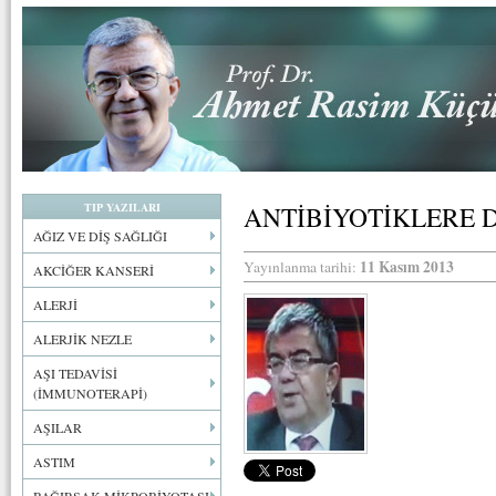
TIP YAZILARI
ANTİBİYOTİKLERE 
AĞIZ VE DİŞ SAĞLIĞI
11 Kasım 2013
Yayınlanma tarihi:
AKCİĞER KANSERİ
ALERJİ
ALERJİK NEZLE
AŞI TEDAVİSİ
(İMMUNOTERAPİ)
AŞILAR
ASTIM