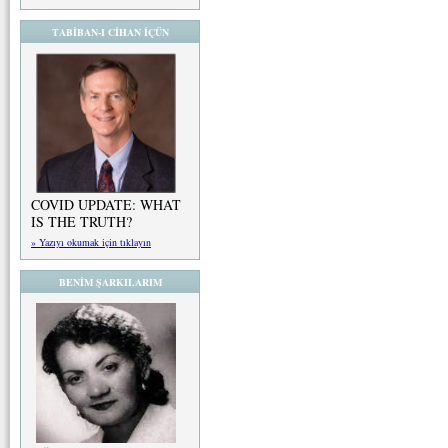
TABİBAN-I CİHAN İÇÜN
COVID UPDATE: WHAT
IS THE TRUTH?
» Yazıyı okumak için tıklayın
BENİM ŞARKILARIM