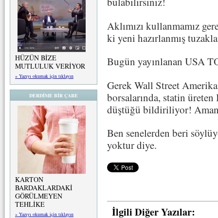
bulabilirsiniz!
Aklımızı kullanmamız ger
ki yeni hazırlanmış tuzakl
HÜZÜN BİZE
Bugün yayınlanan USA TO
MUTLULUK VERİYOR
» Yazıyı okumak için tıklayın
Gerek Wall Street Amerika
borsalarında, statin üreten
DERDİME BİR ÇARE
düştüğü bildiriliyor! Aman
Ben senelerden beri söylüy
yoktur diye.
KARTON
BARDAKLARDAKİ
GÖRÜLMEYEN
TEHLİKE
İlgili Diğer Yazılar:
» Yazıyı okumak için tıklayın