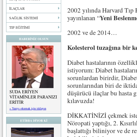
2002 yılında Harvard Tıp
İLAÇLAR
Yeni Beslenm
yayınlanan “
SAĞLIK SİSTEMİ
TIP EĞİTİMİ
2002 ve de 2014…
HABERİNİZ OLSUN
Kolesterol tuzağına bir 
Diabet hastalarının özellik
istiyorum: Diabet hastal
sorunlardan birirdir, Diabe
sorunlarından biri de iktidar
SUDA ERİYEN
düşürücü ilaçlar bu hasta 
VİTAMİNLER PARANIZI
kılavuzda!
ERİTİR
» Yazıyı okumak için tıklayın
DİKKATİNİZİ çekmek isteri
ETİBBA DİYOR Kİ
Nöropati yaptığı, 2. Kısırlı
başlattığı biliniyor ve de r