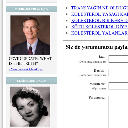
TRANSYAĞIN NE OLDUĞ
TABİBAN-I CİHAN İÇÜN
KOLESTEROL YASAĞI KA
KOLESTEROL BİR KERE 
KÖTÜ KOLESTEROL DİYE 
KOLESTEROL YALANLARI 
Siz de yorumunuzu payla
İsim:
COVID UPDATE: WHAT
(Doldurmak zorunludur)
IS THE TRUTH?
» Yazıyı okumak için tıklayın
E-posta:
(Doldurmak zorunludur)
BENİM ŞARKILARIM
Websiteniz:
(Opsiyonel)
Yorumunuz: