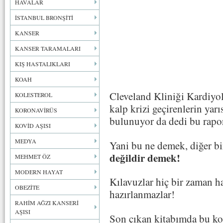
HAVALAR
İSTANBUL BRONŞİTİ
KANSER
KANSER TARAMALARI
KIŞ HASTALIKLARI
KOAH
Cleveland Kliniği Kardiyo
KOLESTEROL
kalp krizi geçirenlerin yarı
KORONAVİRÜS
bulunuyor da dedi bu rapo
KOVİD AŞISI
MEDYA
Yani bu ne demek, diğer bi
değildir demek!
MEHMET ÖZ
MODERN HAYAT
Kılavuzlar hiç bir zaman ha
OBEZİTE
hazırlanmazlar!
RAHİM AĞZI KANSERİ
AŞISI
Son çıkan kitabımda bu kon