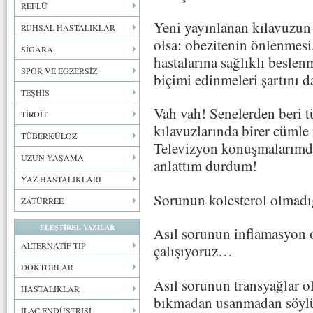
REFLÜ
Yeni yayınlanan kılavuzun 
RUHSAL HASTALIKLAR
olsa: obezitenin önlenmesi,
SİGARA
hastalarına sağlıklı beslen
SPOR VE EGZERSİZ
biçimi edinmeleri şartını d
TEŞHİS
Vah vah! Senelerden beri t
TİROİT
kılavuzlarında birer cümle i
TÜBERKÜLOZ
Televizyon konuşmalarımda
UZUN YAŞAMA
anlattım durdum!
YAZ HASTALIKLARI
Sorunun kolesterol olmadığ
ZATÜRREE
ELEŞTİREL YAZILAR
Asıl sorunun inflamasyon 
ALTERNATİF TIP
çalışıyoruz…
DOKTORLAR
Asıl sorunun transyağlar 
HASTALIKLAR
bıkmadan usanmadan söyl
İLAÇ ENDÜSTRİSİ