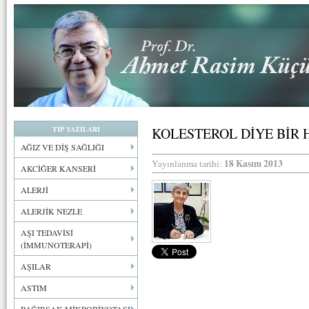
TIP YAZILARI
KOLESTEROL DİYE BİR
AĞIZ VE DİŞ SAĞLIĞI
18 Kasım 2013
Yayınlanma tarihi:
AKCİĞER KANSERİ
ALERJİ
ALERJİK NEZLE
AŞI TEDAVİSİ
(İMMUNOTERAPİ)
AŞILAR
ASTIM