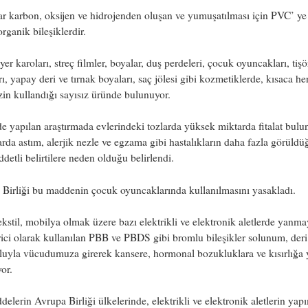
lar karbon, oksijen ve hidrojenden oluşan ve yumuşatılması için PVC’ ye 
organik bileşiklerdir.
yer karoları, streç filmler, boyalar, duş perdeleri, çocuk oyuncakları, tişö
rı, yapay deri ve tırnak boyaları, saç jölesi gibi kozmetiklerde, kısaca he
in kullandığı sayısız üründe bulunuyor.
de yapılan araştırmada evlerindeki tozlarda yüksek miktarda fitalat bulu
rda astım, alerjik nezle ve egzama gibi hastalıkların daha fazla görüldü
ddetli belirtilere neden olduğu belirlendi.
Birliği bu maddenin çocuk oyuncaklarında kullanılmasını yasakladı.
ekstil, mobilya olmak üzere bazı elektrikli ve elektronik aletlerde yanma
rici olarak kullanılan PBB ve PBDS gibi bromlu bileşikler solunum, der
luyla vücudumuza girerek kansere, hormonal bozukluklara ve kısırlığa 
yor.
elerin Avrupa Birliği ülkelerinde, elektrikli ve elektronik aletlerin yap