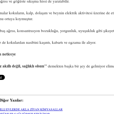
ğrısı ve göğüste sıkışma hissi de yaratabilir.
malar kokuların, kalp, dolaşım ve beynin elektrik aktivitesi üzerine de et
nu ortaya koymuştur.
baş ağrısı, konsantrasyon bozukluğu, yorgunluk, uyuşukluk gibi şikayetl
 de kokulardan nasibini kaşıntı, kabartı ve egzama ile alıyor.
m neticeye
z akıllı değil, sağlıklı olsun’’
demekten başka bir şey de gelmiyor elim
i Diğer Yazılar:
ILLI EVLERDE AKLA ZİYAN KİMYASALLAR
RFÜMLER SAĞLIĞIMIZI ETKİLİYOR