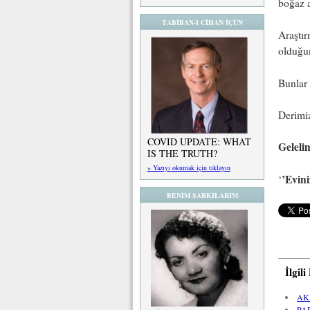
boğaz a
TABİBAN-I CİHAN İÇÜN
Araştır
olduğu
Bunlar 
Derimiz
COVID UPDATE: WHAT
Geleli
IS THE TRUTH?
» Yazıyı okumak için tıklayın
’Evini
‘
BENİM ŞARKILARIM
İlgil
AK
PA