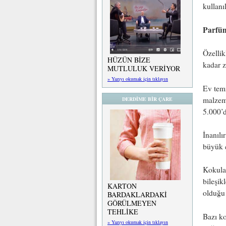
kullan
Parfüm
Özellik
HÜZÜN BİZE
kadar z
MUTLULUK VERİYOR
» Yazıyı okumak için tıklayın
Ev temi
malzeme
DERDİME BİR ÇARE
5.000’d
İnanılı
büyük ç
Kokular
bileşik
KARTON
olduğu 
BARDAKLARDAKİ
GÖRÜLMEYEN
TEHLİKE
Bazı ko
» Yazıyı okumak için tıklayın