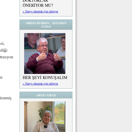
DOKTORLAR
ÖNERİYOR MU?
» Yazıyı okumak için tıklayın
ORDAN BURDAN... HAVADAN
SUDAN
si,
diği
ntrasyon
de
HER ŞEYİ KONUŞALIM
» Yazıyı okumak için tıklayın
ABUR CUBUR
slenmiş