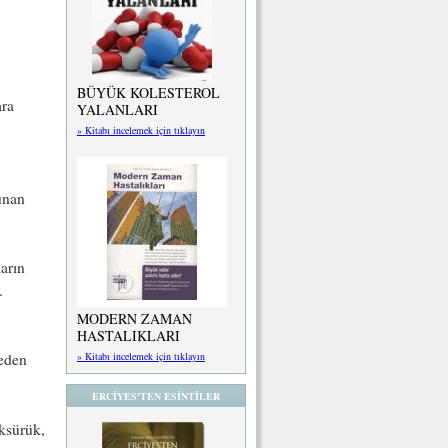
BÜYÜK KOLESTEROL
ara
YALANLARI
» Kitabı incelemek için tıklayın
unan
ların
.
MODERN ZAMAN
HASTALIKLARI
» Kitabı incelemek için tıklayın
neden
ERCİYES'TEN ESİNTİLER
öksürük,