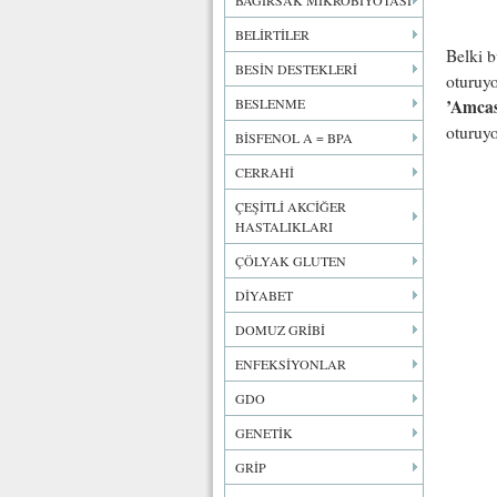
BAĞIRSAK MİKROBİYOTASI
BELİRTİLER
Belki b
BESİN DESTEKLERİ
oturuyo
BESLENME
’Amcası
oturuyo
BİSFENOL A = BPA
CERRAHİ
ÇEŞİTLİ AKCİĞER
HASTALIKLARI
ÇÖLYAK GLUTEN
DİYABET
DOMUZ GRİBİ
ENFEKSİYONLAR
GDO
GENETİK
GRİP