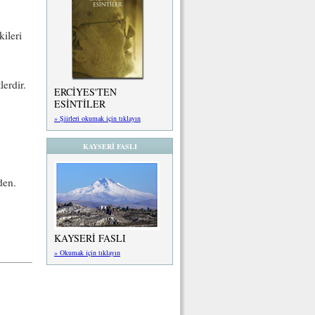
kileri
erdir.
ERCİYES'TEN
ESİNTİLER
» Şiirleri okumak için tıklayın
KAYSERİ FASLI
den.
KAYSERİ FASLI
» Okumak için tıklayın