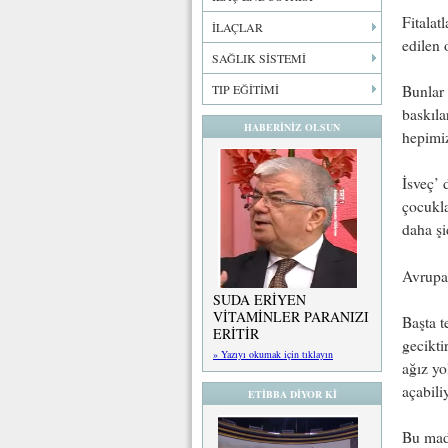
Fitalat
İLAÇLAR
edilen 
SAĞLIK SİSTEMİ
Bunlar 
TIP EĞİTİMİ
baskıla
HABERİNİZ OLSUN
hepimiz
İsveç’ 
çocukla
daha şi
Avrupa 
SUDA ERİYEN
VİTAMİNLER PARANIZI
Başta t
ERİTİR
gecikti
» Yazıyı okumak için tıklayın
ağız yo
açabili
ETİBBA DİYOR Kİ
Bu madd