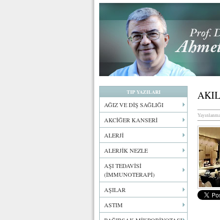
TIP YAZILARI
AKI
AĞIZ VE DİŞ SAĞLIĞI
Yayınlanma
AKCİĞER KANSERİ
ALERJİ
ALERJİK NEZLE
AŞI TEDAVİSİ
(İMMUNOTERAPİ)
AŞILAR
ASTIM