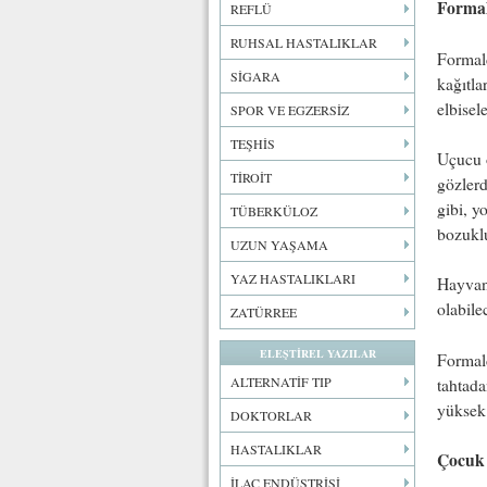
Formal
REFLÜ
RUHSAL HASTALIKLAR
Formald
SİGARA
kağıtla
elbisel
SPOR VE EGZERSİZ
TEŞHİS
Uçucu o
TİROİT
gözlerd
gibi, y
TÜBERKÜLOZ
bozuklu
UZUN YAŞAMA
YAZ HASTALIKLARI
Hayvanl
olabile
ZATÜRREE
ELEŞTİREL YAZILAR
Formald
ALTERNATİF TIP
tahtada
yüksek 
DOKTORLAR
HASTALIKLAR
Çocuk 
İLAÇ ENDÜSTRİSİ