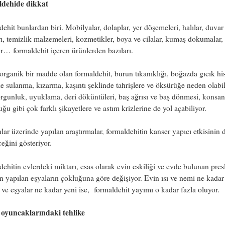
dehide dikkat
ehit bunlardan biri. Mobilyalar, dolaplar, yer döşemeleri, halılar, duvar
rı, temizlik malzemeleri, kozmetikler, boya ve cilalar, kumaş dokumalar,
er… formaldehit içeren ürünlerden bazıları.
rganik bir madde olan formaldehit, burun tıkanıklığı, boğazda gıcık his
e sulanma, kızarma, kaşıntı şeklinde tahrişlere ve öksürüğe neden olabil
orgunluk, uyuklama, deri döküntüleri, baş ağrısı ve baş dönmesi, konsa
ğu gibi çok farklı şikayetlere ve astım krizlerine de yol açabiliyor.
ar üzerinde yapılan araştırmalar, formaldehitin kanser yapıcı etkisinin 
ceğini gösteriyor.
ehitin evlerdeki miktarı, esas olarak evin eskiliği ve evde bulunan pre
n yapılan eşyaların çokluğuna göre değişiyor. Evin ısı ve nemi ne kadar
ve eşyalar ne kadar yeni ise, formaldehit yayımı o kadar fazla oluyor.
oyuncaklarındaki tehlike