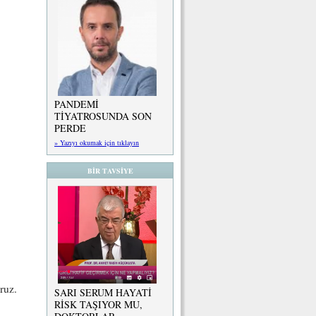
PANDEMİ
TİYATROSUNDA SON
PERDE
» Yazıyı okumak için tıklayın
BİR TAVSİYE
ruz.
SARI SERUM HAYATİ
RİSK TAŞIYOR MU,