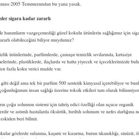
ılması 2005 Temmuzundan bu yana yasak.
ler sigara kadar zararlı
le hanımların vazgeçemediği güzel kokulu ürünlerin sağlığımız için sig
ararlı olabileceğini biliyor muydunuz?
zlik ürünlerinde, parfümlerde, çamaşır temizlik sıvılarında, kırtasiye
lerinde, plastiklerde, ilaçlarda ve hatta yiyecek ve içeceklerimizde bul
en fazla koku verici madde var.
r gibi değil ama tek bir parfüm 500 sentetik kimyasal içerebiliyor ve bun
oğunluğunun insan sağlığı üzerine toksik etkileri tam olarak bilinmiyor
ın çoğu solunum sistemi için tahriş edici özelliği olan uçucu organik
lerdir ve astımlı hastalarda öksürük, hırıltılı solunum ve nefes darlığına 
eskiden beri bilinir.
kular gözlerde sulanma, kaşıntı ve kızarma, burun tıkanıklığı, sinüzit, 