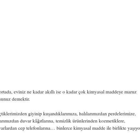
rtada, eviniz ne kadar akıllı ise o kadar çok kimyasal maddeye maruz
sunuz demektir.
çtiklerimizden giyinip kuşandıklarımıza, halılarımızdan perdelerimize,
arımızdan duvar kâğıtlarına, temizlik ürünlerinden kozmetiklere,
yarlardan cep telefonlarına… binlerce kimyasal madde ile birlikte yaşıyo