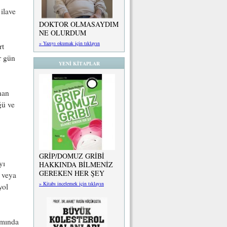
ilave
DOKTOR OLMASAYDIM
NE OLURDUM
» Yazıyı okumak için tıklayın
rt
r gün
YENİ KİTAPLAR
nan
ğü ve
GRİP/DOMUZ GRİBİ
yı
HAKKINDA BİLMENİZ
GEREKEN HER ŞEY
i veya
» Kitabı incelemek için tıklayın
yol
ımında