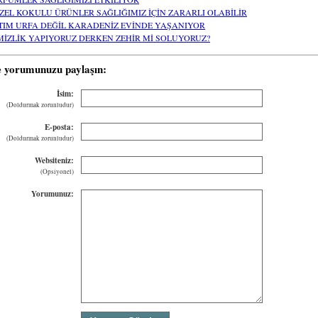
ZEL KOKULU ÜRÜNLER SAĞLIĞIMIZ İÇİN ZARARLI OLABİLİR
TIM URFA DEĞİL KARADENİZ EVİNDE YAŞANIYOR
MİZLİK YAPIYORUZ DERKEN ZEHİR Mİ SOLUYORUZ?
e yorumunuzu paylaşın:
İsim:
(Doldurmak zorunludur)
E-posta:
(Doldurmak zorunludur)
Websiteniz:
(Opsiyonel)
Yorumunuz: