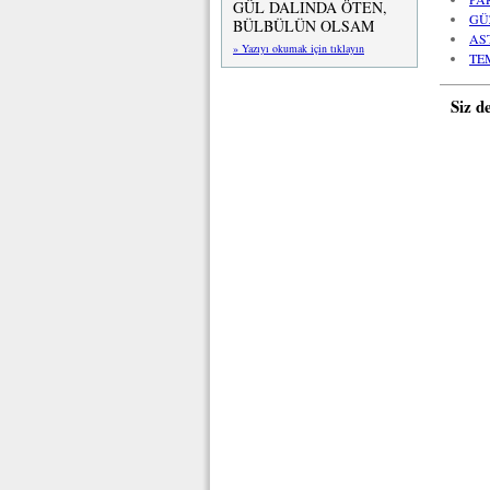
GÜL DALINDA ÖTEN,
GÜ
BÜLBÜLÜN OLSAM
AS
» Yazıyı okumak için tıklayın
TE
Siz d