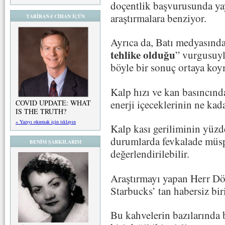
doçentlik başvurusunda yay
araştırmalara benziyor.
TABİBAN-I CİHAN İÇÜN
Ayrıca da, Batı medyasında
tehlike olduğu
” vurgusuyl
böyle bir sonuç ortaya ko
Kalp hızı ve kan basıncınd
enerji içeceklerinin ne ka
COVID UPDATE: WHAT
IS THE TRUTH?
» Yazıyı okumak için tıklayın
Kalp kası geriliminin yüzd
durumlarda fevkalade müspe
BENİM ŞARKILARIM
değerlendirilebilir.
Araştırmayı yapan Herr Dö
Starbucks’ tan habersiz bir
Bu kahvelerin bazılarında b