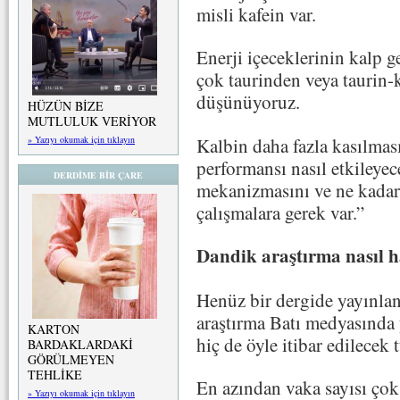
misli kafein var.
Enerji içeceklerinin kalp g
çok taurinden veya taurin-
düşünüyoruz.
HÜZÜN BİZE
MUTLULUK VERİYOR
Kalbin daha fazla kasılması
» Yazıyı okumak için tıklayın
performansı nasıl etkileye
DERDİME BİR ÇARE
mekanizmasını ve ne kadar
çalışmalara gerek var.”
Dandik araştırma nasıl 
Henüz bir dergide yayınla
araştırma Batı medyasında
KARTON
hiç de öyle itibar edilecek 
BARDAKLARDAKİ
GÖRÜLMEYEN
TEHLİKE
En azından vaka sayısı çok
» Yazıyı okumak için tıklayın