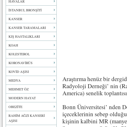
HAVALAR
İSTANBUL BRONŞİTİ
KANSER
KANSER TARAMALARI
KIŞ HASTALIKLARI
KOAH
KOLESTEROL
KORONAVİRÜS
KOVİD AŞISI
Araştırma henüz bir dergi
MEDYA
Radyoloji Derneği’ nin (R
MEHMET ÖZ
America) senelik toplantısı
MODERN HAYAT
Bonn Üniversitesi’ nden Dö
OBEZİTE
içeceklerinin sebep olduğu
RAHİM AĞZI KANSERİ
kişinin kalbini MR (manyet
AŞISI