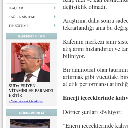
değişiklik olmadı.
İLAÇLAR
SAĞLIK SİSTEMİ
Araştırma daha sonra sadec
TIP EĞİTİMİ
tekrarlandığı ama bu değiş
HABERİNİZ OLSUN
Kafeinin merkezi sinir sist
atışlarını hızlandırıcı ve t
biliniyor.
Bir aminoasit olan taurinin
artırmak gibi vücuttaki bi
atletik performansı artırdığ
SUDA ERİYEN
VİTAMİNLER PARANIZI
ERİTİR
Enerji içeceklerinde kahv
» Yazıyı okumak için tıklayın
Dörner şunları söylüyor:
ETİBBA DİYOR Kİ
“Enerji içeceklerinde kahve