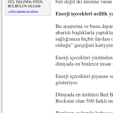
biri değil iki misline vara
GÜL DALINDA ÖTEN,
BÜLBÜLÜN OLSAM
» Yazıyı okumak için tıklayın
Enerji içecekleri acillik 
Bu araştırma ve buna dayan
abartılı başlıklarla yaptıkl
sağlığımıza hiçbir faydası 
olduğu” gerçeğini katiyyen
Enerji içecekleri yüzünden
dünyada on binlerce insan s
Enerji içecekleri piyasası 
gösteriyor.
Dünyada en ünlüleri Red B
Rockstar olan 500 farklı ma
Bunların çoğunda kahve ve 