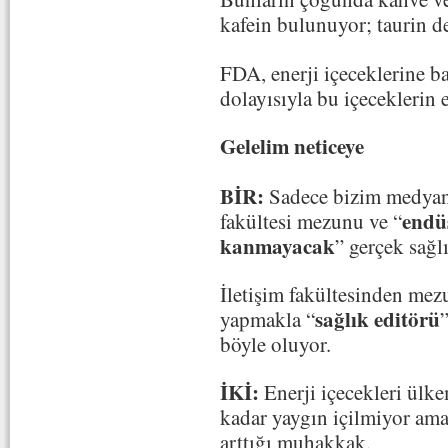
kafein bulunuyor; taurin de 
FDA, enerji içeceklerine b
dolayısıyla bu içeceklerin e
Gelelim neticeye
BİR:
Sadece bizim medyanı
endü
fakültesi mezunu ve “
kanmayacak
” gerçek sağlı
İletişim fakültesinden mezu
sağlık editörü
yapmakla “
böyle oluyor.
İKİ:
Enerji içecekleri ülk
kadar yaygın içilmiyor ama
arttığı muhakkak.