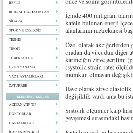
önce ve sonra görüntüledil
REFLÜ
RUHSAL HASTALIKLAR
İçinde 400 miligram taurin
SİGARA
kafein bulunan enerji içec
alanlarının metrekaresi başı
SPOR VE EGZERSİZ
TEŞHİS
Özel olarak akciğerlerden 
TİROİT
oradan da vücudun diğer a
TÜBERKÜLOZ
karıncığın zirve gerilimi (p
(systolic strain rate) ölçül
UZUN YAŞAMA
mümkün olmayan değişikli
YAZ HASTALIKLARI
ZATÜRREE
İlave olarak zirve diastoli
değişiklik vardı ama bu ist
ELEŞTİREL YAZILAR
ALTERNATİF TIP
Sistolik ölçümler kalp kası
DOKTORLAR
gevşemesi sırasındaki basın
HASTALIKLAR
Kalp hızı ve kan basıncında
İLAÇ ENDÜSTRİSİ