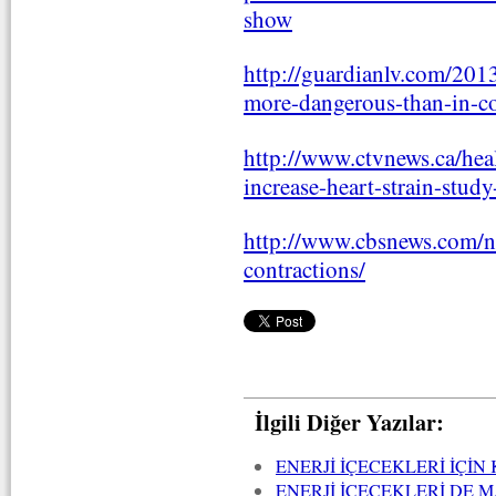
show
http://guardianlv.com/2013
more-dangerous-than-in-co
http://www.ctvnews.ca/heal
increase-heart-strain-stud
http://www.cbsnews.com/n
contractions/
İlgili Diğer Yazılar:
ENERJİ İÇECEKLERİ İÇİ
ENERJİ İÇECEKLERİ DE