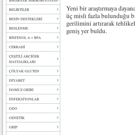
BAĞIRSAK MİKROBİYOTASI
Yeni bir araştırmaya dayan
BELİRTİLER
üç misli fazla bulunduğu bi
BESİN DESTEKLERİ
gerilimini artırarak tehlik
BESLENME
geniş yer buldu.
BİSFENOL A = BPA
CERRAHİ
ÇEŞİTLİ AKCİĞER
HASTALIKLARI
ÇÖLYAK GLUTEN
DİYABET
DOMUZ GRİBİ
ENFEKSİYONLAR
GDO
GENETİK
GRİP