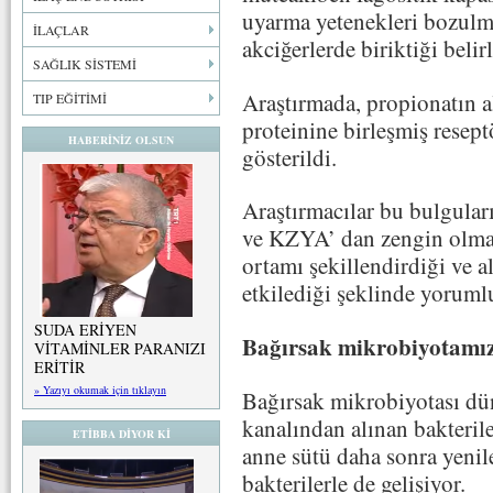
uyarma yetenekleri bozulmu
İLAÇLAR
akciğerlerde biriktiği belir
SAĞLIK SİSTEMİ
Araştırmada, propionatın a
TIP EĞİTİMİ
proteinine birleşmiş resep
HABERİNİZ OLSUN
gösterildi.
Araştırmacılar bu bulguları
ve KZYA’ dan zengin olma
ortamı şekillendirdiği ve a
etkilediği şeklinde yoruml
SUDA ERİYEN
Bağırsak mikrobiyotamız
VİTAMİNLER PARANIZI
ERİTİR
» Yazıyı okumak için tıklayın
Bağırsak mikrobiyotası d
kanalından alınan bakteril
ETİBBA DİYOR Kİ
anne sütü daha sonra yenil
bakterilerle de gelişiyor.