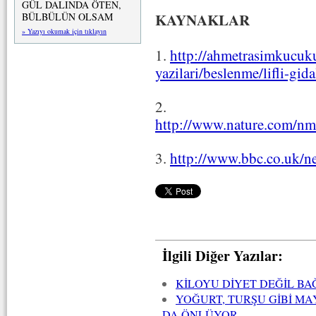
GÜL DALINDA ÖTEN,
KAYNAKLAR
BÜLBÜLÜN OLSAM
» Yazıyı okumak için tıklayın
1.
http://ahmetrasimkucuku
yazilari/beslenme/lifli-gid
2.
http://www.nature.com/nm/
3.
http://www.bbc.co.uk/n
İlgili Diğer Yazılar:
KİLOYU DİYET DEĞİL BA
YOĞURT, TURŞU GİBİ MA
DA ÖNLÜYOR