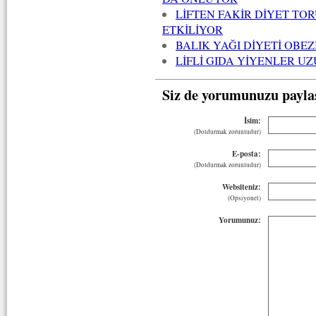
LİFTEN FAKİR DİYET TOR
ETKİLİYOR
BALIK YAĞI DİYETİ OBE
LİFLİ GIDA YİYENLER U
Siz de yorumunuzu payla
İsim:
(Doldurmak zorunludur)
E-posta:
(Doldurmak zorunludur)
Websiteniz:
(Opsiyonel)
Yorumunuz: