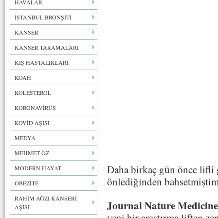
HAVALAR
İSTANBUL BRONŞİTİ
KANSER
KANSER TARAMALARI
KIŞ HASTALIKLARI
KOAH
KOLESTEROL
KORONAVİRÜS
KOVİD AŞISI
MEDYA
MEHMET ÖZ
Daha birkaç gün önce lifli 
MODERN HAYAT
önlediğinden bahsetmiştim
OBEZİTE
RAHİM AĞZI KANSERİ
Journal Nature Medicine
AŞISI
yeni bir araştırma liften z