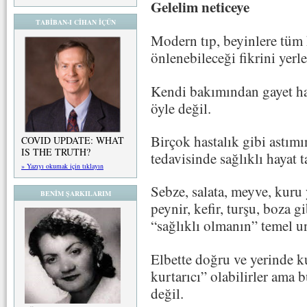
Gelelim neticeye
TABİBAN-I CİHAN İÇÜN
Modern tıp, beyinlere tüm h
önlenebileceği fikrini yerle
Kendi bakımından gayet ha
öyle değil.
Birçok hastalık gibi astı
COVID UPDATE: WHAT
IS THE TRUTH?
tedavisinde sağlıklı hayat 
» Yazıyı okumak için tıklayın
Sebze, salata, meyve, kuru 
BENİM ŞARKILARIM
peynir, kefir, turşu, boza 
“sağlıklı olmanın” temel 
Elbette doğru ve yerinde ku
kurtarıcı” olabilirler ama bu
değil.