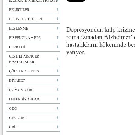
BAĞIRSAK MİKROBİYOTASI
BELİRTİLER
BESİN DESTEKLERİ
Depresyondan kalp krizine, 
BESLENME
romatizmadan Alzheimer’ e
BİSFENOL A = BPA
hastalıkların kökeninde be
CERRAHİ
yatıyor.
ÇEŞİTLİ AKCİĞER
HASTALIKLARI
ÇÖLYAK GLUTEN
DİYABET
DOMUZ GRİBİ
ENFEKSİYONLAR
GDO
GENETİK
GRİP