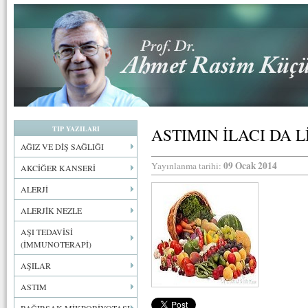
TIP YAZILARI
ASTIMIN İLACI DA L
AĞIZ VE DİŞ SAĞLIĞI
09 Ocak 2014
Yayınlanma tarihi:
AKCİĞER KANSERİ
ALERJİ
ALERJİK NEZLE
AŞI TEDAVİSİ
(İMMUNOTERAPİ)
AŞILAR
ASTIM