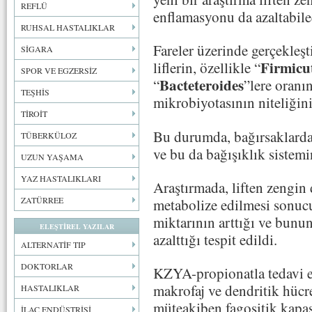
REFLÜ
enflamasyonu da azaltabile
RUHSAL HASTALIKLAR
Fareler üzerinde gerçekleşt
SİGARA
Firmicu
liflerin, özellikle “
SPOR VE EGZERSİZ
Bacteteroides
“
”lere oranı
TEŞHİS
mikrobiyotasının niteliğini 
TİROİT
Bu durumda, bağırsaklardan
TÜBERKÜLOZ
ve bu da bağışıklık sistemin
UZUN YAŞAMA
YAZ HASTALIKLARI
Araştırmada, liften zengin d
ZATÜRREE
metabolize edilmesi sonucu
miktarının arttığı ve bunu
ELEŞTİREL YAZILAR
azalttığı tespit edildi.
ALTERNATİF TIP
DOKTORLAR
KZYA-propionatla tedavi ed
makrofaj ve dendritik hücre
HASTALIKLAR
müteakiben fagositik kapas
İLAÇ ENDÜSTRİSİ