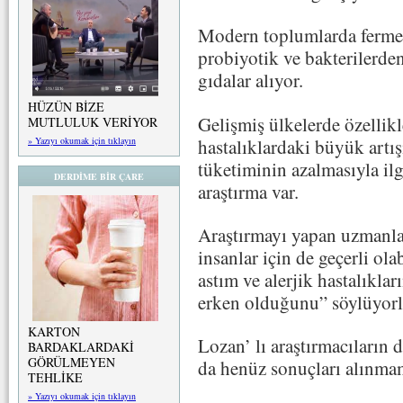
Modern toplumlarda ferment
probiyotik ve bakterilerden
gıdalar alıyor.
HÜZÜN BİZE
Gelişmiş ülkelerde özellikl
MUTLULUK VERİYOR
hastalıklardaki büyük artış
» Yazıyı okumak için tıklayın
tüketiminin azalmasıyla il
DERDİME BİR ÇARE
araştırma var.
Araştırmayı yapan uzmanlar
insanlar için de geçerli o
astım ve alerjik hastalıklar
erken olduğunu” söylüyorl
KARTON
Lozan’ lı araştırmacıların
BARDAKLARDAKİ
GÖRÜLMEYEN
da henüz sonuçları alınmamı
TEHLİKE
» Yazıyı okumak için tıklayın