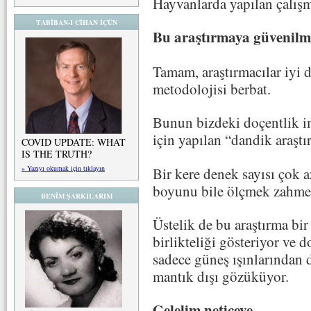
Hayvanlarda yapılan çalışm
TABİBAN-I CİHAN İÇÜN
Bu araştırmaya güvenilm
Tamam, araştırmacılar iyi
metodolojisi berbat.
Bunun bizdeki doçentlik im
için yapılan “dandik araştı
COVID UPDATE: WHAT
IS THE TRUTH?
» Yazıyı okumak için tıklayın
Bir kere denek sayısı çok 
boyunu bile ölçmek zahme
BENİM ŞARKILARIM
Üstelik de bu araştırma bir
birlikteliği gösteriyor ve 
sadece güneş ışınlarından 
mantık dışı gözüküyor.
Gelelim neticeye