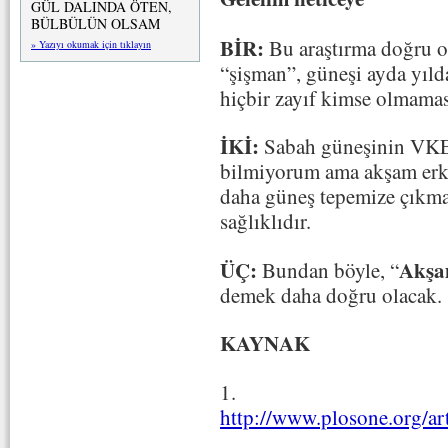
GÜL DALINDA ÖTEN,
BÜLBÜLÜN OLSAM
BİR:
Bu araştırma doğru ol
» Yazıyı okumak için tıklayın
“şişman”, güneşi ayda yıld
hiçbir zayıf kimse olmamas
İKİ:
Sabah güneşinin VKE’
bilmiyorum ama akşam erk
daha güneş tepemize çıkm
sağlıklıdır.
ÜÇ:
Akşam
Bundan böyle, “
demek daha doğru olacak.
KAYNAK
1.
http://www.plosone.org/