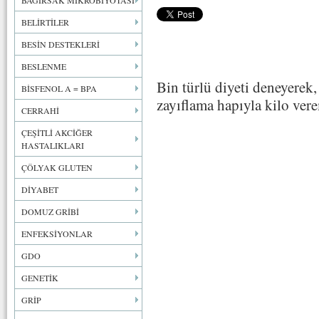
BAĞIRSAK MİKROBİYOTASI
BELİRTİLER
BESİN DESTEKLERİ
BESLENME
Bin türlü diyeti deneyerek,
BİSFENOL A = BPA
zayıflama hapıyla kilo ver
CERRAHİ
ÇEŞİTLİ AKCİĞER
HASTALIKLARI
ÇÖLYAK GLUTEN
DİYABET
DOMUZ GRİBİ
ENFEKSİYONLAR
GDO
GENETİK
GRİP