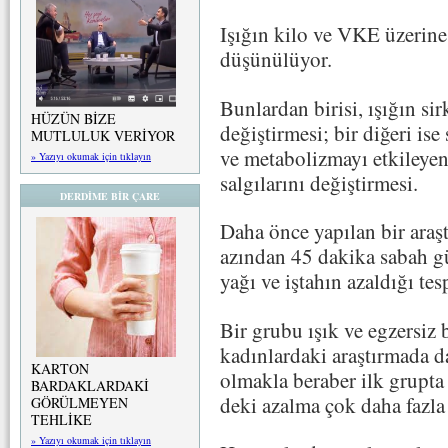
Işığın kilo ve VKE üzerine 
düşünülüyor.
Bunlardan birisi, ışığın sir
HÜZÜN BİZE
değiştirmesi; bir diğeri is
MUTLULUK VERİYOR
ve metabolizmayı etkileyen
» Yazıyı okumak için tıklayın
salgılarını değiştirmesi.
DERDİME BİR ÇARE
Daha önce yapılan bir araşt
azından 45 dakika sabah g
yağı ve iştahın azaldığı tesp
Bir grubu ışık ve egzersiz
kadınlardaki araştırmada d
KARTON
olmakla beraber ilk grupta
BARDAKLARDAKİ
deki azalma çok daha fazla
GÖRÜLMEYEN
TEHLİKE
» Yazıyı okumak için tıklayın