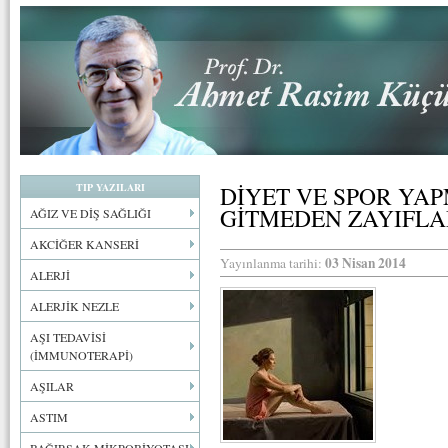
TIP YAZILARI
DİYET VE SPOR YA
GİTMEDEN ZAYIF
AĞIZ VE DİŞ SAĞLIĞI
AKCİĞER KANSERİ
03 Nisan 2014
Yayınlanma tarihi:
ALERJİ
ALERJİK NEZLE
AŞI TEDAVİSİ
(İMMUNOTERAPİ)
AŞILAR
ASTIM