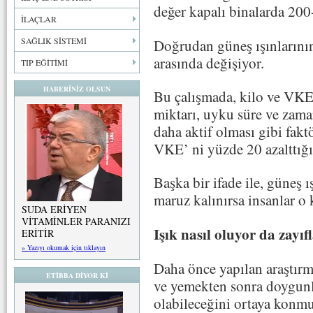
değer kapalı binalarda 200
İLAÇLAR
SAĞLIK SİSTEMİ
Doğrudan güneş ışınlarını
arasında değişiyor.
TIP EĞİTİMİ
HABERİNİZ OLSUN
Bu çalışmada, kilo ve VKE
miktarı, uyku süre ve zama
daha aktif olması gibi fakt
VKE’ ni yüzde 20 azalttığı
Başka bir ifade ile, güneş ı
maruz kalınırsa insanlar o 
SUDA ERİYEN
VİTAMİNLER PARANIZI
Işık nasıl oluyor da zayıf
ERİTİR
» Yazıyı okumak için tıklayın
Daha önce yapılan araştırm
ETİBBA DİYOR Kİ
ve yemekten sonra doygunl
olabileceğini ortaya konmu