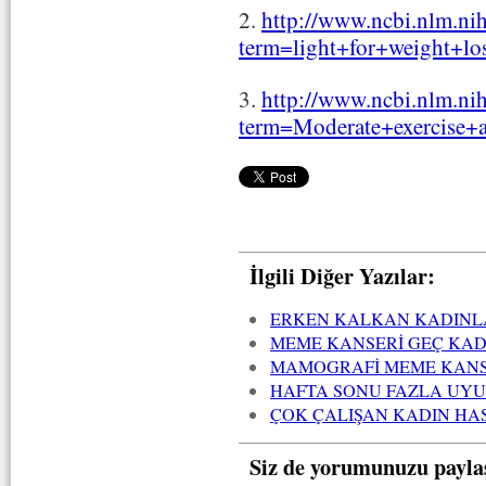
2.
http://www.ncbi.nlm.ni
term=light+for+weight+lo
3.
http://www.ncbi.nlm.ni
term=Moderate+exercise+a
İlgili Diğer Yazılar:
ERKEN KALKAN KADINLA
MEME KANSERİ GEÇ KAD
MAMOGRAFİ MEME KANSE
HAFTA SONU FAZLA UY
ÇOK ÇALIŞAN KADIN HA
Siz de yorumunuzu payla