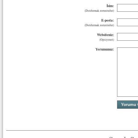
İsim:
(Doldurmak zorunludur)
E-posta:
(Doldurmak zorunludur)
Websiteniz:
(Opsiyonel)
Yorumunuz: