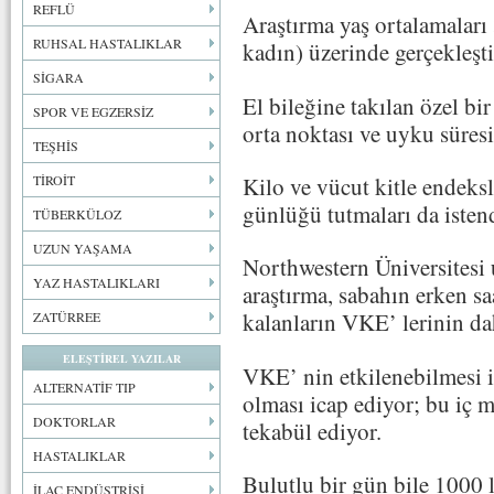
REFLÜ
Araştırma yaş ortalamaları
RUHSAL HASTALIKLAR
kadın) üzerinde gerçekleşti
SİGARA
El bileğine takılan özel bi
SPOR VE EGZERSİZ
orta noktası ve uyku süres
TEŞHİS
Kilo ve vücut kitle endeks
TİROİT
günlüğü tutmaları da isten
TÜBERKÜLOZ
UZUN YAŞAMA
Northwestern Üniversitesi 
YAZ HASTALIKLARI
araştırma, sabahın erken s
kalanların VKE’ lerinin d
ZATÜRREE
ELEŞTİREL YAZILAR
VKE’ nin etkilenebilmesi i
ALTERNATİF TIP
olması icap ediyor; bu iç 
DOKTORLAR
tekabül ediyor.
HASTALIKLAR
Bulutlu bir gün bile 1000 
İLAÇ ENDÜSTRİSİ