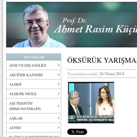
TIP YAZILARI
ÖKSÜRÜK YARIŞMA
AĞIZ VE DİŞ SAĞLIĞI
26 Nisan 2014
Yayınlanma tarihi:
AKCİĞER KANSERİ
ALERJİ
ALERJİK NEZLE
AŞI TEDAVİSİ
(İMMUNOTERAPİ)
AŞILAR
ASTIM