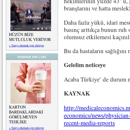
hekimlerinin yüzde 43’ ü,
branşlarını ve hatta meslekl
Daha fazla yükü, idari mesul
basınç arttıkça bunun ruh s
HÜZÜN BİZE
olumsuz etkilemesi kaçını
MUTLULUK VERİYOR
» Yazıyı okumak için tıklayın
Bu da hastaların sağlığını r
DERDİME BİR ÇARE
Gelelim neticeye
Acaba Türkiye’ de durum 
KAYNAK
http://medicaleconomics.
KARTON
BARDAKLARDAKİ
economics/news/physician-
GÖRÜLMEYEN
recent-media-reports
TEHLİKE
» Yazıyı okumak için tıklayın