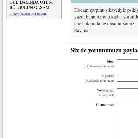
GÜL DALINDA ÖTEN,
BÜLBÜLÜN OLSAM
Hocam çarpıntı şikayetiyle psiki
» Yazıyı okumak için tıklayın
yazdı bana.Ama o kadar yorumla
ilaç hakkında ne düşünürsünüz
Saygılar
Siz de yorumunuzu payla
İsim:
(Doldurmak zorunludur)
E-posta:
(Doldurmak zorunludur)
Websiteniz:
(Opsiyonel)
Yorumunuz: