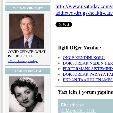
http://www.usatoday.com/s
TABİBAN-I CİHAN İÇÜN
addicted-drugs-health-car
İlgili Diğer Yazılar:
COVID UPDATE: WHAT
IS THE TRUTH?
ÖNCE KENDİNİ KORU
» Yazıyı okumak için tıklayın
DOKTORLAR NEDEN HER
PERFORMANS SİSTEMİNİ
BENİM ŞARKILARIM
DOKTORLAR PARAYA PA
EKRAN TAAHHÜTNAMESİ 
Yazı için 1 yorum yapılm
Ebru
dedi ki:
21 Mayıs 2014, 11:04