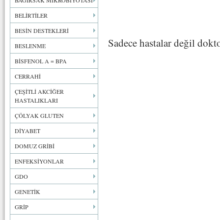
BAĞIRSAK MİKROBİYOTASI
BELİRTİLER
BESİN DESTEKLERİ
Sadece hastalar değil dokto
BESLENME
BİSFENOL A = BPA
CERRAHİ
ÇEŞİTLİ AKCİĞER
HASTALIKLARI
ÇÖLYAK GLUTEN
DİYABET
DOMUZ GRİBİ
ENFEKSİYONLAR
GDO
GENETİK
GRİP