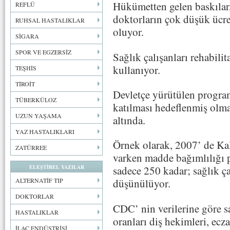
Hükümetten gelen baskılar, 
REFLÜ
doktorların çok düşük ücre
RUHSAL HASTALIKLAR
oluyor.
SİGARA
SPOR VE EGZERSİZ
Sağlık çalışanları rehabili
kullanıyor.
TEŞHİS
TİROİT
Devletçe yürütülen progra
TÜBERKÜLOZ
katılması hedeflenmiş olm
UZUN YAŞAMA
altında.
YAZ HASTALIKLARI
Örnek olarak, 2007’ de Kal
ZATÜRREE
varken madde bağımlılığı p
ELEŞTİREL YAZILAR
sadece 250 kadar; sağlık ç
ALTERNATİF TIP
düşünülüyor.
DOKTORLAR
CDC’ nin verilerine göre sa
HASTALIKLAR
oranları diş hekimleri, ecz
İLAÇ ENDÜSTRİSİ