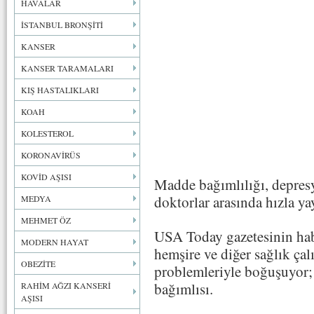
HAVALAR
İSTANBUL BRONŞİTİ
KANSER
KANSER TARAMALARI
KIŞ HASTALIKLARI
KOAH
KOLESTEROL
KORONAVİRÜS
KOVİD AŞISI
Madde bağımlılığı, depresy
doktorlar arasında hızla yay
MEDYA
MEHMET ÖZ
USA Today gazetesinin hab
MODERN HAYAT
hemşire ve diğer sağlık çal
OBEZİTE
problemleriyle boğuşuyor; 
bağımlısı.
RAHİM AĞZI KANSERİ
AŞISI