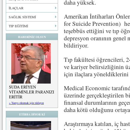
daha yüksek.
İLAÇLAR
Amerikan İntiharları Önl
SAĞLIK SİSTEMİ
for Suicide Prevention) he
TIP EĞİTİMİ
teşebbüs ettiğini ve tıp öğ
depresyon oranının genel 
HABERİNİZ OLSUN
bildiriyor.
Tıp fakültesi öğrencileri, 
ve kariyer belirsizliğinin 
için ilaçlara yöneldiklerini
Medical Economic tarafınd
SUDA ERİYEN
VİTAMİNLER PARANIZI
üzerinde gerçekleştirilen 
ERİTİR
finansal durumlarının geçe
» Yazıyı okumak için tıklayın
daha kötü olduğunu ortaya
ETİBBA DİYOR Kİ
Araştırmaya katılan, iç hast