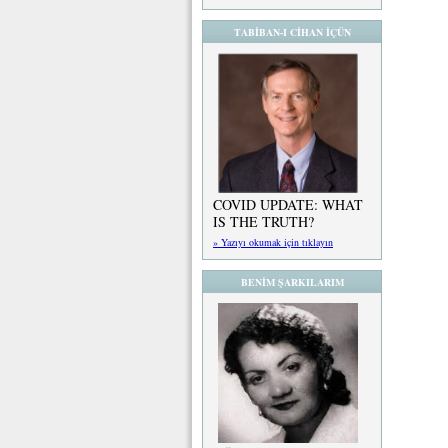
TABİBAN-I CİHAN İÇÜN
COVID UPDATE: WHAT
IS THE TRUTH?
» Yazıyı okumak için tıklayın
BENİM ŞARKILARIM