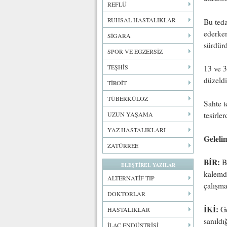
REFLÜ
RUHSAL HASTALIKLAR
Bu teda
ederken
SİGARA
sürdürd
SPOR VE EGZERSİZ
TEŞHİS
13 ve 3
düzeldi
TİROİT
TÜBERKÜLOZ
Sahte t
UZUN YAŞAMA
tesirle
YAZ HASTALIKLARI
Geleli
ZATÜRREE
BİR:
Bi
ELEŞTİREL YAZILAR
kalemde
ALTERNATİF TIP
çalışma
DOKTORLAR
İKİ:
Ge
HASTALIKLAR
sanıldı
İLAÇ ENDÜSTRİSİ