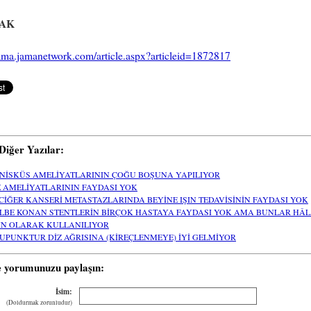
AK
jama.jamanetwork.com/article.aspx?articleid=1872817
i Diğer Yazılar:
NİSKÜS AMELİYATLARININ ÇOĞU BOŞUNA YAPILIYOR
Z AMELİYATLARININ FAYDASI YOK
CİĞER KANSERİ METASTAZLARINDA BEYİNE IŞIN TEDAVİSİNİN FAYDASI YOK
LBE KONAN STENTLERİN BİRÇOK HASTAYA FAYDASI YOK AMA BUNLAR HÂ
IN OLARAK KULLANILIYOR
UPUNKTUR DİZ AĞRISINA (KİREÇLENMEYE) İYİ GELMİYOR
e yorumunuzu paylaşın:
İsim:
(Doldurmak zorunludur)