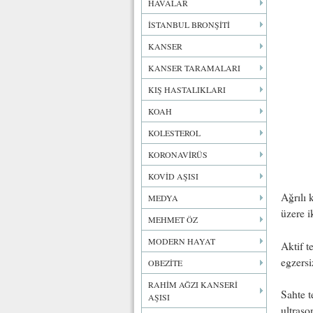
HAVALAR
İSTANBUL BRONŞİTİ
KANSER
KANSER TARAMALARI
KIŞ HASTALIKLARI
KOAH
KOLESTEROL
KORONAVİRÜS
KOVİD AŞISI
Ağrılı 
MEDYA
üzere i
MEHMET ÖZ
MODERN HAYAT
Aktif t
egzersi
OBEZİTE
RAHİM AĞZI KANSERİ
Sahte t
AŞISI
ultraso