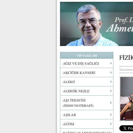
TIP YAZILARI
FİZİ
AĞIZ VE DİŞ SAĞLIĞI
Yayınlanma
AKCİĞER KANSERİ
ALERJİ
ALERJİK NEZLE
AŞI TEDAVİSİ
(İMMUNOTERAPİ)
AŞILAR
ASTIM