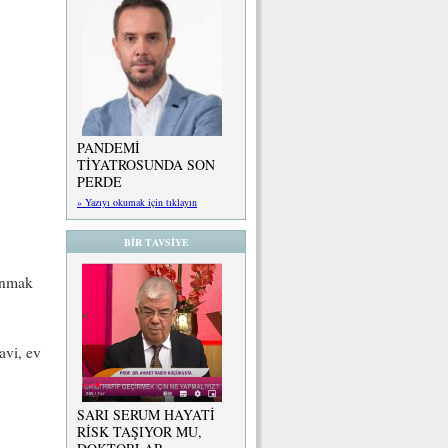
PANDEMİ
TİYATROSUNDA SON
PERDE
» Yazıyı okumak için tıklayın
BİR TAVSİYE
anmak
avi, ev
SARI SERUM HAYATİ
RİSK TAŞIYOR MU,