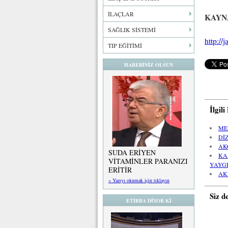
İLAÇLAR
KAYN
SAĞLIK SİSTEMİ
http://
TIP EĞİTİMİ
HABERİNİZ OLSUN
İlgil
ME
Dİ
AK
SUDA ERİYEN
KA
VİTAMİNLER PARANIZI
YAYG
ERİTİR
AK
» Yazıyı okumak için tıklayın
Siz d
ETİBBA DİYOR Kİ