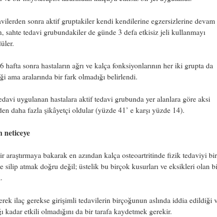
vilerden sonra aktif gruptakiler kendi kendilerine egzersizlerine devam
, sahte tedavi grubundakiler de günde 3 defa etkisiz jeli kullanmayı
üler.
6 hafta sonra hastaların ağrı ve kalça fonksiyonlarının her iki grupta da
ği ama aralarında bir fark olmadığı belirlendi.
edavi uygulanan hastalara aktif tedavi grubunda yer alanlara göre aksi
rden daha fazla şikâyetçi oldular (yüzde 41’ e karşı yüzde 14).
m neticeye
r araştırmaya bakarak en azından kalça osteoartritinde fizik tedaviyi bir
 silip atmak doğru değil; üstelik bu birçok kusurları ve eksikleri olan bi
.
rek ilaç gerekse girişimli tedavilerin birçoğunun aslında iddia edildiği 
ğı kadar etkili olmadığını da bir tarafa kaydetmek gerekir.