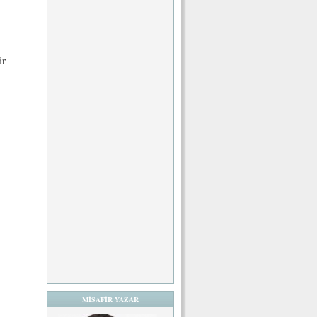
ir
MİSAFİR YAZAR