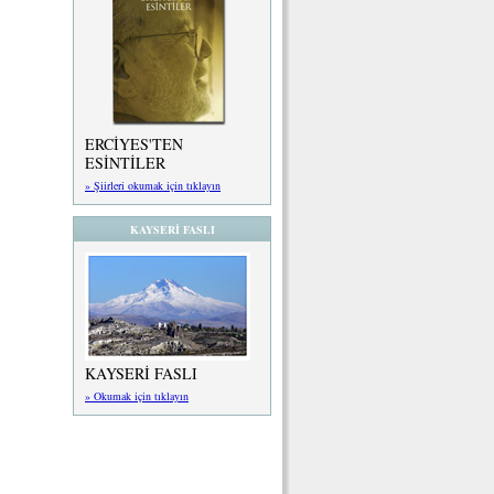
ERCİYES'TEN
ESİNTİLER
» Şiirleri okumak için tıklayın
KAYSERİ FASLI
KAYSERİ FASLI
» Okumak için tıklayın