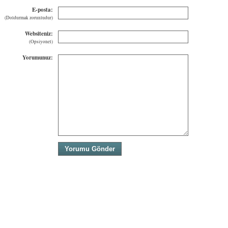
E-posta:
(Doldurmak zorunludur)
Websiteniz:
(Opsiyonel)
Yorumunuz: