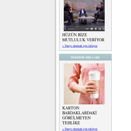
HÜZÜN BİZE
MUTLULUK VERİYOR
» Yazıyı okumak için tıklayın
DERDİME BİR ÇARE
KARTON
BARDAKLARDAKİ
GÖRÜLMEYEN
TEHLİKE
» Yazıyı okumak için tıklayın