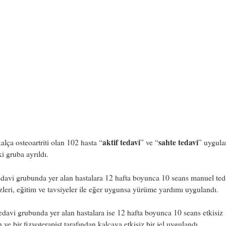
aktif tedavi
sahte tedavi
kalça osteoartriti olan 102 hasta “
” ve “
” uygul
ki gruba ayrıldı.
edavi grubunda yer alan hastalara 12 hafta boyunca 10 seans manuel ted
zleri, eğitim ve tavsiyeler ile eğer uygunsa yürüme yardımı uygulandı.
edavi grubunda yer alan hastalara ise 12 hafta boyunca 10 seans etkisiz
n ve bir fizyoterapist tarafından kalçaya etkisiz bir jel uygulandı.