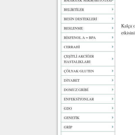
BAĞIRSAK MİKROBİYOTASI
BELİRTİLER
BESİN DESTEKLERİ
Kalça o
BESLENME
etkisin
BİSFENOL A = BPA
CERRAHİ
ÇEŞİTLİ AKCİĞER
HASTALIKLARI
ÇÖLYAK GLUTEN
DİYABET
DOMUZ GRİBİ
ENFEKSİYONLAR
GDO
GENETİK
GRİP