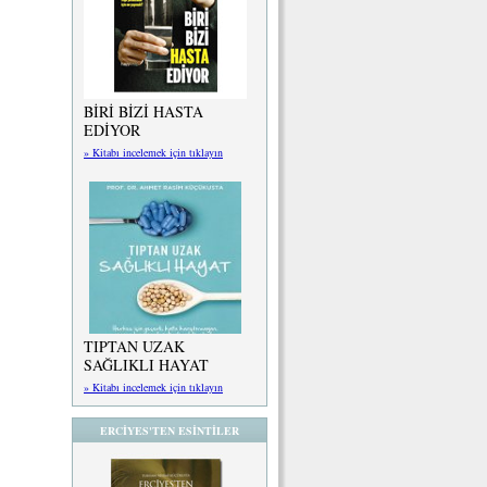
BİRİ BİZİ HASTA
EDİYOR
» Kitabı incelemek için tıklayın
TIPTAN UZAK
SAĞLIKLI HAYAT
» Kitabı incelemek için tıklayın
ERCİYES'TEN ESİNTİLER