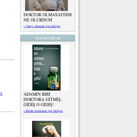
DOKTOR OLMASAYDIM
NE OLURDUM
» Yazıyı okumak için tıklayın
YENİ KİTAPLAR
LÂ
ADAMIN BİRİ
DOKTORA GİTMİŞ..
GİDİŞ O GİDİŞ!
» Kitabı incelemek için tıklayın