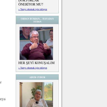
DOKTORLAR
ÖNERİYOR MU?
» Yazıyı okumak için tıklayın
ORDAN BURDAN... HAVADAN
SUDAN
HER ŞEYİ KONUŞALIM
» Yazıyı okumak için tıklayın
ABUR CUBUR
r
veya