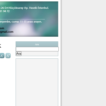
K
Ara
Arama: