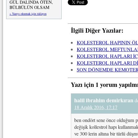
GÜL DALINDA ÖTEN,
BÜLBÜLÜN OLSAM
» Yazıyı okumak için tıklayın
İlgili Diğer Yazılar:
KOLESTEROL HAPININ ÖL
KOLESTEROL MEFTUNLARI
KOLESTEROL HAPLARI İ
KOLESTEROL HAPLARI DİY
SON DÖNEMDE KEMOTERA
Yazı için 1 yorum yapılm
halil ibrahim demirkıran
d
18 Aralık 2016, 17:17
ben ondört sene önce olduğum pa
değişik kollestrol hapı kullanm
ve 300 lerin altına bir türlü düş