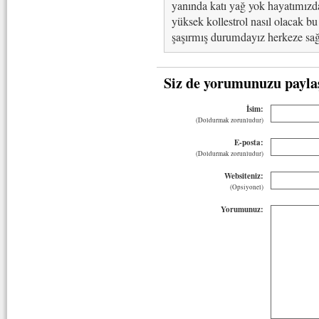
yanında katı yağ yok hayatımızd
yüksek kollestrol nasıl olacak b
şaşırmış durumdayız herkeze sağl
Siz de yorumunuzu payla
İsim:
(Doldurmak zorunludur)
E-posta:
(Doldurmak zorunludur)
Websiteniz:
(Opsiyonel)
Yorumunuz: