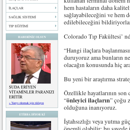
kullanan terminal dönem ha
hem hastaların daha kalitel
İLAÇLAR
sağlayabileceğini ve hem 
SAĞLIK SİSTEMİ
edilebileceğini bildiriyorla
TIP EĞİTİMİ
Colorado Tıp Fakültesi’ 
HABERİNİZ OLSUN
“Hangi ilaçlara başlanması
duruyoruz ama bunların ne
olacağın konusunda hiç ara
Bu yeni bir araştırma stratej
SUDA ERİYEN
Özellikle hayatlarının son
VİTAMİNLER PARANIZI
ERİTİR
önleyici ilaçların
“
” çoğu 
» Yazıyı okumak için tıklayın
olduğuna inanıyoruz.
ETİBBA DİYOR Kİ
İştahsızlığı veya yutma gü
önemli olabilir; bu sayede i