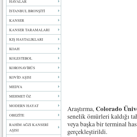
HAVALAR
İSTANBUL BRONŞİTİ
KANSER
KANSER TARAMALARI
KIŞ HASTALIKLARI
KOAH
KOLESTEROL
KORONAVİRÜS
KOVİD AŞISI
MEDYA
MEHMET ÖZ
MODERN HAYAT
Colorado Ünive
Araştırma,
senelik ömürleri kaldığı ta
OBEZİTE
veya başka bir terminal has
RAHİM AĞZI KANSERİ
gerçekleştirildi.
AŞISI