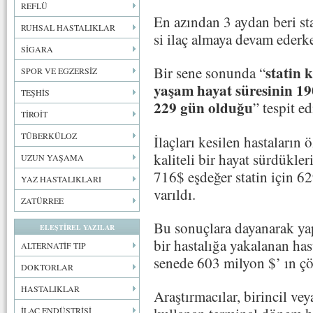
REFLÜ
En azından 3 aydan beri st
RUHSAL HASTALIKLAR
si ilaç almaya devam ederken
SİGARA
statin 
Bir sene sonunda “
SPOR VE EGZERSİZ
yaşam hayat süresinin 190 
TEŞHİS
229 gün olduğu
” tespit ed
TİROİT
TÜBERKÜLOZ
İlaçları kesilen hastaların
kaliteli bir hayat sürdükleri
UZUN YAŞAMA
716$ eşdeğer statin için 6
YAZ HASTALIKLARI
varıldı.
ZATÜRREE
Bu sonuçlara dayanarak ya
ELEŞTİREL YAZILAR
bir hastalığa yakalanan has
ALTERNATİF TIP
senede 603 milyon $’ ın çö
DOKTORLAR
HASTALIKLAR
Araştırmacılar, birincil ve
İLAÇ ENDÜSTRİSİ