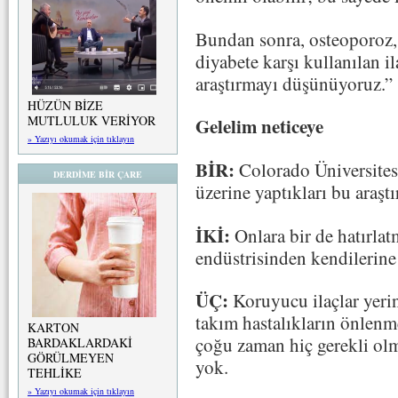
Bundan sonra, osteoporoz, 
diyabete karşı kullanılan il
araştırmayı düşünüyoruz.”
HÜZÜN BİZE
MUTLULUK VERİYOR
Gelelim neticeye
» Yazıyı okumak için tıklayın
BİR:
Colorado Üniversites
DERDİME BİR ÇARE
üzerine yaptıkları bu araşt
İKİ:
Onlara bir de hatırla
endüstrisinden kendilerine
ÜÇ:
Koruyucu ilaçlar yerin
takım hastalıkların önlenm
KARTON
çoğu zaman hiç gerekli olm
BARDAKLARDAKİ
GÖRÜLMEYEN
yok.
TEHLİKE
» Yazıyı okumak için tıklayın