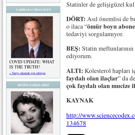
Statinler de gelişigüzel kul
TABİBAN-I CİHAN İÇÜN
DÖRT:
Asıl önemlisi de bu 
ömür boyu abone 
o ilaca “
tedaviyi sorgulamıyor.
BEŞ:
Statin meftunlarının
ediyorum.
COVID UPDATE: WHAT
IS THE TRUTH?
ALTI:
Kolesterol hapları i
» Yazıyı okumak için tıklayın
faydalı olan ilaçlar
” da de
çok faydalı olan mucize i
BENİM ŞARKILARIM
KAYNAK
http://www.sciencecodex.c
134678