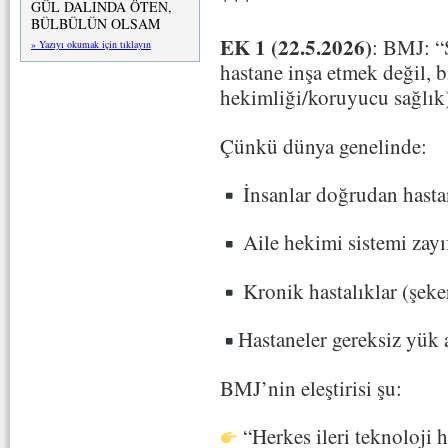
GÜL DALINDA ÖTEN,
BÜLBÜLÜN OLSAM
EK 1 (22.5.2026)
: BMJ: “
» Yazıyı okumak için tıklayın
hastane inşa etmek değil, b
hekimliği/koruyucu sağlık) 
Çünkü dünya genelinde:
İnsanlar doğrudan hasta
Aile hekimi sistemi zayı
Kronik hastalıklar (şeke
Hastaneler gereksiz yük a
BMJ’nin eleştirisi şu:
“Herkes ileri teknoloji 