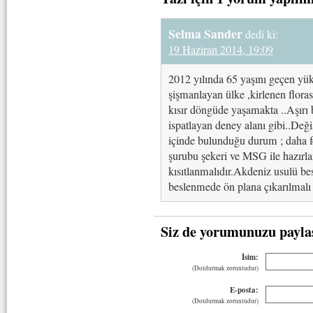
Selma Sander
dedi ki:
19 Haziran 2014, 19:09
2012 yılında 65 yaşını geçen yük
şişmanlayan ülke ,kirlenen floras
kısır döngüde yaşamakta ..Aşırı 
ispatlayan deney alanı gibi..Değ
içinde bulunduğu durum ; daha fe
şurubu şekeri ve MSG ile hazırl
kısıtlanmalıdır.Akdeniz usulü be
beslenmede ön plana çıkarılmalı ,
Siz de yorumunuzu payla
İsim:
(Doldurmak zorunludur)
E-posta:
(Doldurmak zorunludur)