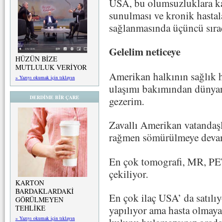
USA, bu olumsuzluklara kar
sunulması ve kronik hastala
sağlanmasında üçüncü sıra
Gelelim neticeye
HÜZÜN BİZE
MUTLULUK VERİYOR
Amerikan halkının sağlık h
» Yazıyı okumak için tıklayın
ulaşımı bakımından dünyan
DERDİME BİR ÇARE
gezerim.
Zavallı Amerikan vatandaşl
rağmen sömürülmeye devam
En çok tomografi, MR, PET
çekiliyor.
KARTON
BARDAKLARDAKİ
En çok ilaç USA’ da satılı
GÖRÜLMEYEN
TEHLİKE
yapılıyor ama hasta olmaya
» Yazıyı okumak için tıklayın