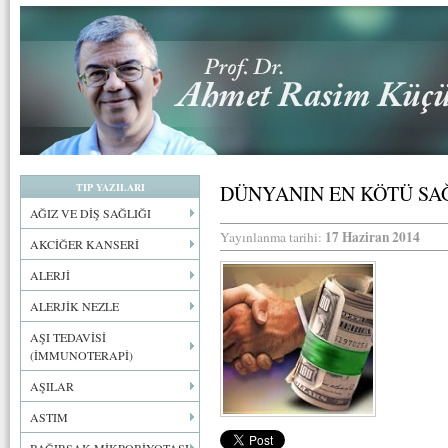
TIP YAZILARI
DÜNYANIN EN KÖTÜ SAĞ
AĞIZ VE DİŞ SAĞLIĞI
17 Haziran 2014
Yayınlanma tarihi:
AKCİĞER KANSERİ
ALERJİ
ALERJİK NEZLE
AŞI TEDAVİSİ
(İMMUNOTERAPİ)
AŞILAR
ASTIM