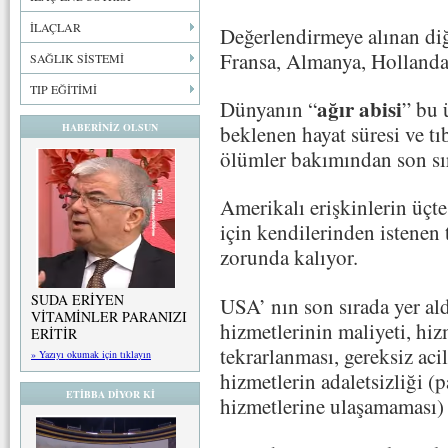
İLAÇLAR
Değerlendirmeye alınan diğ
Fransa, Almanya, Hollanda,
SAĞLIK SİSTEMİ
TIP EĞİTİMİ
ağır abisi
Dünyanın “
” bu 
beklenen hayat süresi ve 
HABERİNİZ OLSUN
ölümler bakımından son sır
Amerikalı erişkinlerin üçte
için kendilerinden istenen
zorunda kalıyor.
SUDA ERİYEN
USA’ nın son sırada yer ald
VİTAMİNLER PARANIZI
hizmetlerinin maliyeti, hi
ERİTİR
tekrarlanması, gereksiz acil
» Yazıyı okumak için tıklayın
hizmetlerin adaletsizliği (
ETİBBA DİYOR Kİ
hizmetlerine ulaşamaması) 