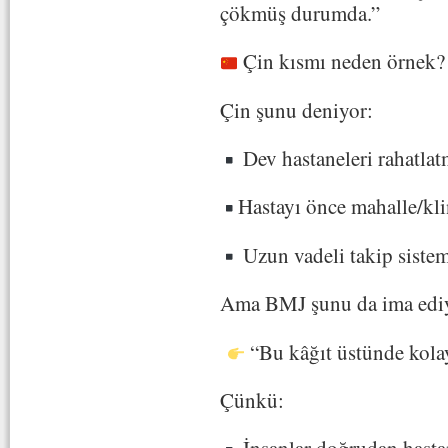
çökmüş durumda.”
Çin kısmı neden örnek?
Çin şunu deniyor:
Dev hastaneleri rahatla
Hastayı önce mahalle/kl
Uzun vadeli takip siste
Ama BMJ şunu da ima edi
“Bu kâğıt üstünde kolay,
Çünkü: