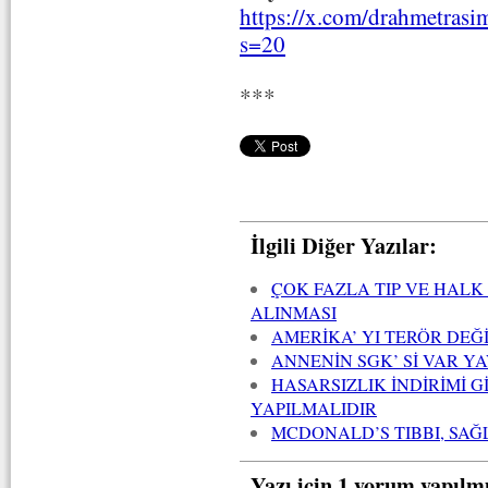
https://x.com/drahmetras
s=20
***
İlgili Diğer Yazılar:
ÇOK FAZLA TIP VE HALK
ALINMASI
AMERİKA’ YI TERÖR DEĞ
ANNENİN SGK’ Sİ VAR Y
HASARSIZLIK İNDİRİMİ G
YAPILMALIDIR
MCDONALD’S TIBBI, SAĞ
Yazı için 1 yorum yapılm