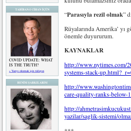
kulunu bulamazsınız orada
TABİBAN-I CİHAN İÇÜN
Parasıyla rezil olmak
“
” d
Rüyalarında Amerika’ yı gö
önemle duyururum.
KAYNAKLAR
COVID UPDATE: WHAT
http://www.nytimes.com/2
IS THE TRUTH?
systems-stack-up.html?_r=
» Yazıyı okumak için tıklayın
BENİM ŞARKILARIM
http://www.washingtontim
care-quality-ranks-below-
http://ahmetrasimkucukusta
yazilar/saglik-sistemi/olma
***