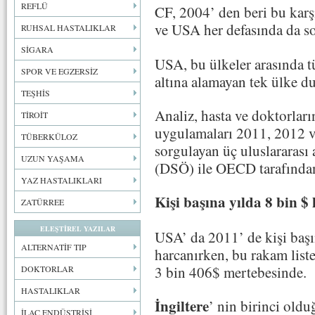
REFLÜ
CF, 2004’ den beri bu karşı
ve USA her defasında da so
RUHSAL HASTALIKLAR
SİGARA
USA, bu ülkeler arasında t
SPOR VE EGZERSİZ
altına alamayan tek ülke 
TEŞHİS
Analiz, hasta ve doktorları
TİROİT
uygulamaları 2011, 2012 v
TÜBERKÜLOZ
sorgulayan üç uluslararası
UZUN YAŞAMA
(DSÖ) ile OECD tarafından
YAZ HASTALIKLARI
Kişi başına yılda 8 bin $
ZATÜRREE
ELEŞTİREL YAZILAR
USA’ da 2011’ de kişi başı
ALTERNATİF TIP
harcanırken, bu rakam liste
3 bin 406$ mertebesinde.
DOKTORLAR
HASTALIKLAR
İngiltere
’
nin birinci oldu
İLAÇ ENDÜSTRİSİ