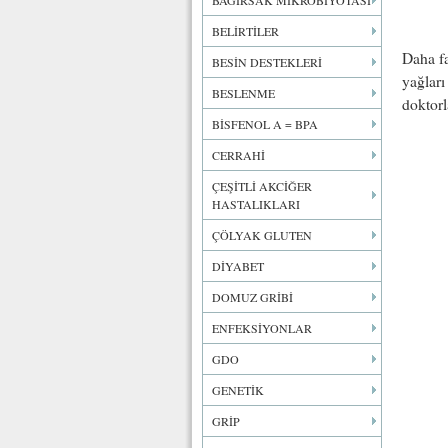
BAĞIRSAK MİKROBİYOTASI
BELİRTİLER
Daha fa
BESİN DESTEKLERİ
yağları
BESLENME
doktorl
BİSFENOL A = BPA
CERRAHİ
ÇEŞİTLİ AKCİĞER
HASTALIKLARI
ÇÖLYAK GLUTEN
DİYABET
DOMUZ GRİBİ
ENFEKSİYONLAR
GDO
GENETİK
GRİP