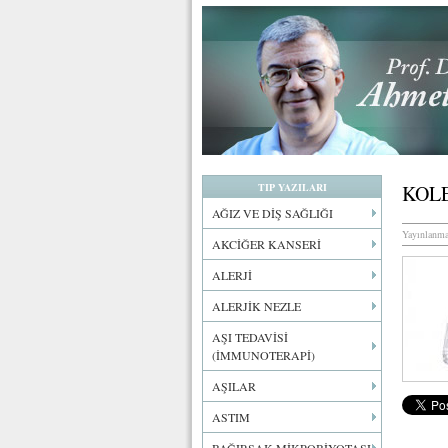
TIP YAZILARI
KOLE
AĞIZ VE DİŞ SAĞLIĞI
Yayınlanma
AKCİĞER KANSERİ
ALERJİ
ALERJİK NEZLE
AŞI TEDAVİSİ
(İMMUNOTERAPİ)
AŞILAR
ASTIM