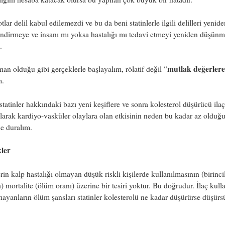
lar delil kabul edilemezdi ve bu da beni statinlerle ilgili delilleri yenid
ndirmeye ve insanı mı yoksa hastalığı mı tedavi etmeyi yeniden düşün
.
mutlak değerlere
an olduğu gibi gerçeklerle başlayalım, rölatif değil “
m.
statinler hakkındaki bazı yeni keşiflere ve sonra kolesterol düşürücü ilaç
larak kardiyo-vasküler olaylara olan etkisinin neden bu kadar az olduğu 
e duralım.
ler
erin kalp hastalığı olmayan düşük riskli kişilerde kullanılmasının (birinci
 mortalite (ölüm oranı) üzerine bir tesiri yoktur. Bu doğrudur. İlaç kull
ayanların ölüm şansları statinler kolesterolü ne kadar düşürürse düşürs