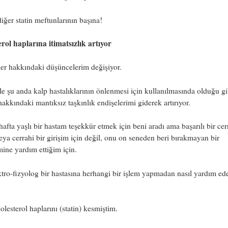
diğer statin meftunlarının başına!
rol haplarına itimatsızlık artıyor
ler hakkındaki düşüncelerim değişiyor.
le şu anda kalp hastalıklarının önlenmesi için kullanılmasında olduğu gi
 hakkındaki mantıksız taşkınlık endişelerimi giderek artırıyor.
afta yaşlı bir hastam teşekkür etmek için beni aradı ama başarılı bir cer
eya cerrahi bir girişim için değil, onu on seneden beri bırakmayan bir
ine yardım ettiğim için.
ktro-fizyolog bir hastasına herhangi bir işlem yapmadan nasıl yardım ede
lesterol haplarını (statin) kesmiştim.