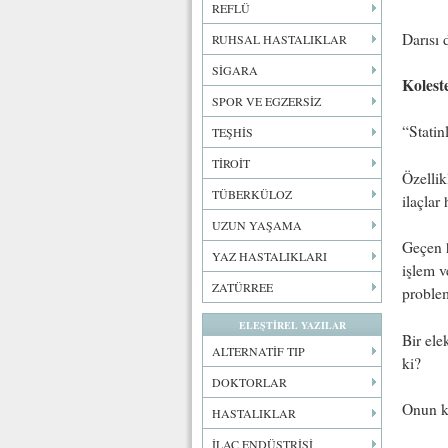
REFLÜ
Darısı 
RUHSAL HASTALIKLAR
SİGARA
Koleste
SPOR VE EGZERSİZ
“Statin
TEŞHİS
TİROİT
Özellik
TÜBERKÜLOZ
ilaçlar
UZUN YAŞAMA
Geçen h
YAZ HASTALIKLARI
işlem v
ZATÜRREE
problem
ELEŞTİREL YAZILAR
Bir ele
ALTERNATİF TIP
ki?
DOKTORLAR
Onun ko
HASTALIKLAR
İLAÇ ENDÜSTRİSİ