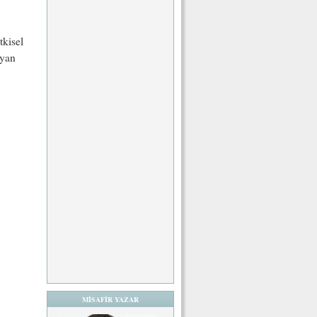
tkisel
ayan
MİSAFİR YAZAR