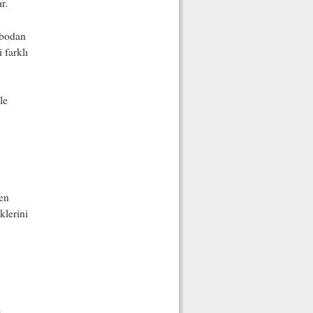
r.
ebodan
 farklı
le
len
klerini
p