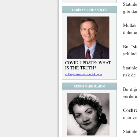
Statinl
TABİBAN-I CİHAN İÇÜN
gibi da
Mutlak 
önlemek
s
Bu, “
şeklind
COVID UPDATE: WHAT
Statinl
IS THE TRUTH?
risk de
» Yazıyı okumak için tıklayın
BENİM ŞARKILARIM
Bir diğ
veriler
Cochr
olan ve
Statinl