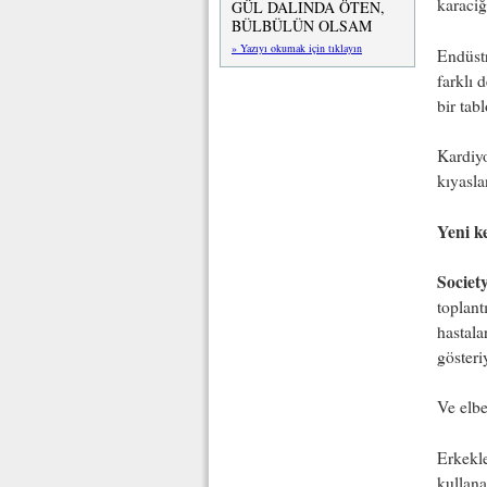
karaciğ
GÜL DALINDA ÖTEN,
BÜLBÜLÜN OLSAM
» Yazıyı okumak için tıklayın
Endüstr
farklı 
bir tab
Kardiyo
kıyasla
Yeni ke
Societ
toplant
hastala
gösteri
Ve elbe
Erkekle
kullana