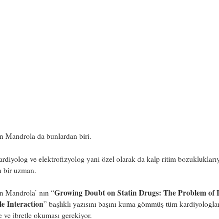
n Mandrola da bunlardan biri.
ardiyolog ve elektrofizyolog yani özel olarak da kalp ritim bozuklukları
n bir uzman.
Growing Doubt on Statin Drugs: The Problem of 
n Mandrola’ nın “
le Interaction
” başlıklı yazısını başını kuma gömmüş tüm kardiyologla
e ve ibretle okuması gerekiyor.