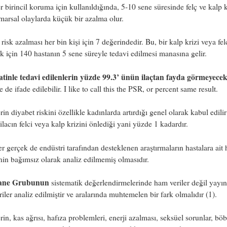
er birincil koruma için kullanıldığında, 5-10 sene süresinde felç ve kalp k
marsal olaylarda küçük bir azalma olur.
risk azalması her bin kişi için 7 değerindedir. Bu, bir kalp krizi veya fel
 için 140 hastanın 5 sene süreyle tedavi edilmesi manasına gelir.
tatinle tedavi edilenlerin yüzde 99.3’ ünün ilaçtan fayda görmeyecek
e de ifade edilebilir. I like to call this the PSR, or percent same result.
erin diyabet riskini özellikle kadınlarda artırdığı genel olarak kabul edili
 ilacın felci veya kalp krizini önlediği yani yüzde 1 kadardır.
er gerçek de endüstri tarafından desteklenen araştırmaların hastalara ait
inin bağımsız olarak analiz edilmemiş olmasıdır.
ane Grubunun
sistematik değerlendirmelerinde ham veriler değil yayı
riler analiz edilmiştir ve aralarında muhtemelen bir fark olmalıdır (1).
erin, kas ağrısı, hafıza problemleri, enerji azalması, seksüel sorunlar, bö