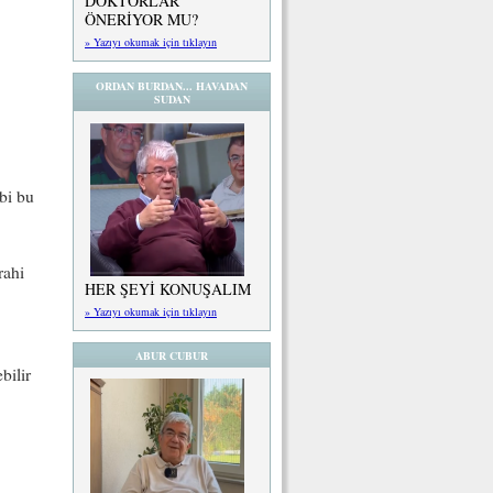
DOKTORLAR
ÖNERİYOR MU?
» Yazıyı okumak için tıklayın
ORDAN BURDAN... HAVADAN
SUDAN
bi bu
rahi
HER ŞEYİ KONUŞALIM
» Yazıyı okumak için tıklayın
ABUR CUBUR
bilir