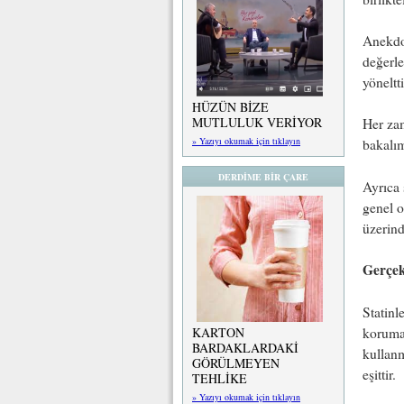
Anekdot
değerle
yöneltti
HÜZÜN BİZE
MUTLULUK VERİYOR
Her zam
» Yazıyı okumak için tıklayın
bakalı
DERDİME BİR ÇARE
Ayrıca 
genel o
üzerind
Gerçek
Statinl
koruma)
KARTON
BARDAKLARDAKİ
kullanm
GÖRÜLMEYEN
eşittir.
TEHLİKE
» Yazıyı okumak için tıklayın