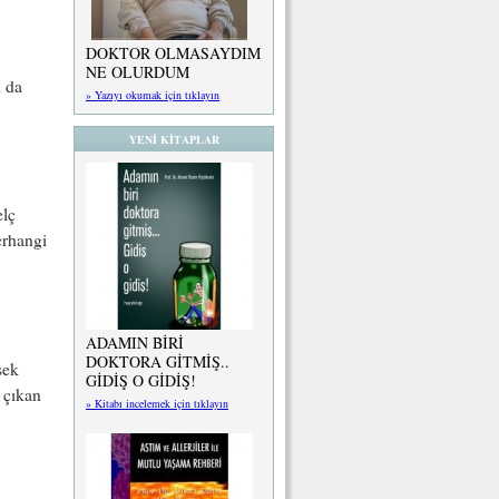
DOKTOR OLMASAYDIM
NE OLURDUM
d da
» Yazıyı okumak için tıklayın
YENİ KİTAPLAR
elç
erhangi
ADAMIN BİRİ
DOKTORA GİTMİŞ..
sek
GİDİŞ O GİDİŞ!
 çıkan
» Kitabı incelemek için tıklayın