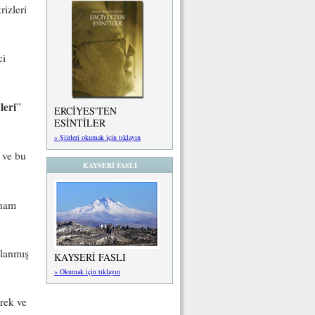
rizleri
ci
leri
”
ERCİYES'TEN
ESİNTİLER
» Şiirleri okumak için tıklayın
r ve bu
KAYSERİ FASLI
 ham
nlanmış
KAYSERİ FASLI
» Okumak için tıklayın
brek ve