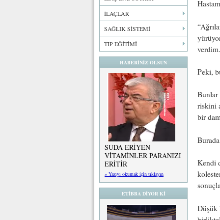
Hastam,
İLAÇLAR
“Ağrıla
SAĞLIK SİSTEMİ
yürüyor
TIP EĞİTİMİ
verdim
HABERİNİZ OLSUN
Peki, b
Bunlar 
riskini
bir dam
Burada 
SUDA ERİYEN
VİTAMİNLER PARANIZI
Kendi d
ERİTİR
koleste
» Yazıyı okumak için tıklayın
sonuçla
ETİBBA DİYOR Kİ
Düşük k
birlikt