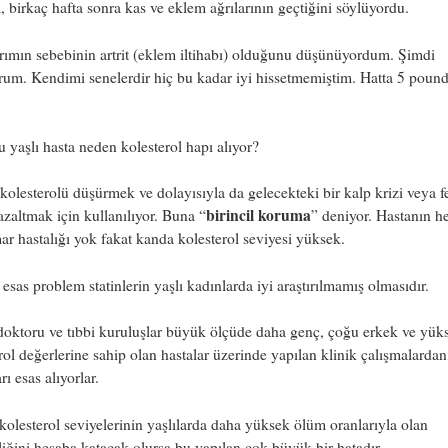
 birkaç hafta sonra kas ve eklem ağrılarının geçtiğini söylüyordu.
rımın sebebinin artrit (eklem iltihabı) olduğunu düşünüyordum. Şimdi
um. Kendimi senelerdir hiç bu kadar iyi hissetmemiştim. Hatta 5 poun
.
u yaşlı hasta neden kolesterol hapı alıyor?
kolesterolü düşürmek ve dolayısıyla da gelecekteki bir kalp krizi veya f
birincil koruma
 azaltmak için kullanılıyor. Buna “
” deniyor. Hastanın h
ar hastalığı yok fakat kanda kolesterol seviyesi yüksek.
esas problem statinlerin yaşlı kadınlarda iyi araştırılmamış olmasıdır.
oktoru ve tıbbi kuruluşlar büyük ölçüde daha genç, çoğu erkek ve yük
rol değerlerine sahip olan hastalar üzerinde yapılan klinik çalışmalardan
rı esas alıyorlar.
olesterol seviyelerinin yaşlılarda daha yüksek ölüm oranlarıyla olan
eliğini hesaba katacak olursa bu yapılan çok büyük bir hatadır.