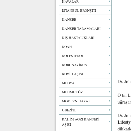
HAVALAR
İSTANBUL BRONŞİTİ
KANSER
KANSER TARAMALARI
KIŞ HASTALIKLARI
KOAH
KOLESTEROL
KORONAVİRÜS
KOVİD AŞISI
Dr. Joh
MEDYA
MEHMET ÖZ
O bir k
MODERN HAYAT
uğraşa
OBEZİTE
Dr. Joh
RAHİM AĞZI KANSERİ
Lifesty
AŞISI
dikkatl