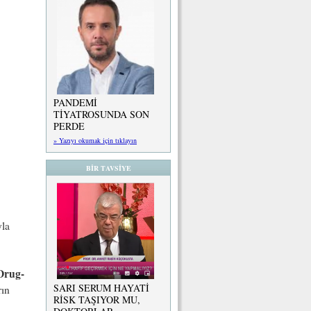
PANDEMİ
TİYATROSUNDA SON
PERDE
» Yazıyı okumak için tıklayın
BİR TAVSİYE
yla
Drug-
SARI SERUM HAYATİ
rın
RİSK TAŞIYOR MU,