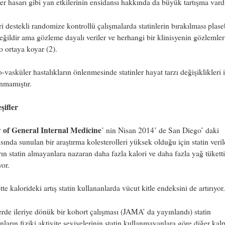
er hasarı gibi yan etkilerinin ensidansı hakkında da büyük tartışma vardı
i destekli randomize kontrollü çalışmalarda statinlerin bırakılması plas
değildir ama gözleme dayalı veriler ve herhangi bir klinisyenin gözlemleri
lo ortaya koyar (2).
-vasküler hastalıkların önlenmesinde statinler hayat tarzı değişiklikleri i
nmamıştır.
şifler
y of General Internal Medicine
’ nin Nisan 2014’ de San Diego’ daki
ısında sunulan bir araştırma kolesterolleri yüksek olduğu için statin veri
rın statin almayanlara nazaran daha fazla kalori ve daha fazla yağ tüketti
yor.
tte kalorideki artış statin kullananlarda vücut kitle endeksini de artırıyor.
rde ileriye dönük bir kohort çalışması (JAMA’ da yayınlandı) statin
nların fiziki aktivite seviyelerinin statin kullanmayanlara göre diğer kal