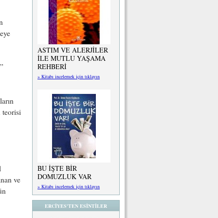
en
meye
ASTIM VE ALERJİLER
İLE MUTLU YAŞAMA
REHBERİ
”
» Kitabı incelemek için tıklayın
ların
teorisi
l
BU İŞTE BİR
DOMUZLUK VAR
anan ve
» Kitabı incelemek için tıklayın
ün
ERCİYES'TEN ESİNTİLER