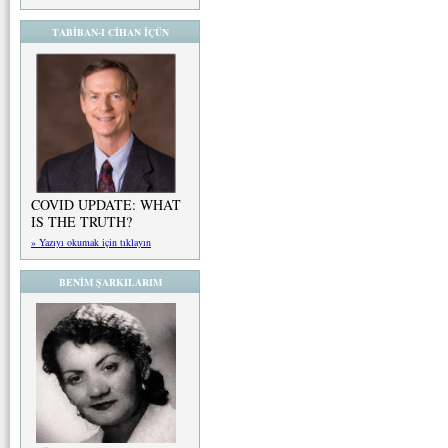
TABİBAN-I CİHAN İÇÜN
COVID UPDATE: WHAT
IS THE TRUTH?
» Yazıyı okumak için tıklayın
BENİM ŞARKILARIM