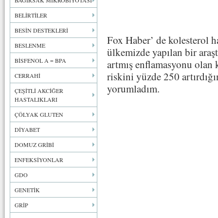
BAĞIRSAK MİKROBİYOTASI
BELİRTİLER
BESİN DESTEKLERİ
Fox Haber’ de kolesterol ha
BESLENME
ülkemizde yapılan bir ara
BİSFENOL A = BPA
artmış enflamasyonu olan k
riskini yüzde 250 artırdığı
CERRAHİ
yorumladım.
ÇEŞİTLİ AKCİĞER
HASTALIKLARI
ÇÖLYAK GLUTEN
DİYABET
DOMUZ GRİBİ
ENFEKSİYONLAR
GDO
GENETİK
GRİP