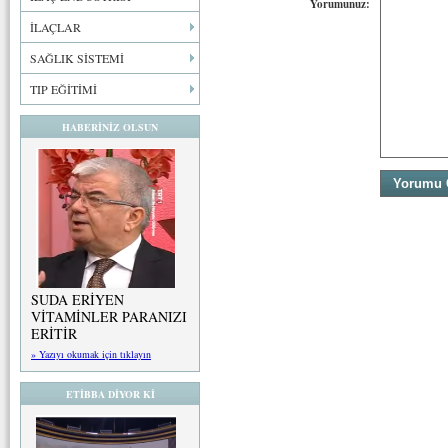
Yorumunuz:
İLAÇLAR
SAĞLIK SİSTEMİ
TIP EĞİTİMİ
HABERİNİZ OLSUN
SUDA ERİYEN
VİTAMİNLER PARANIZI
ERİTİR
» Yazıyı okumak için tıklayın
ETİBBA DİYOR Kİ