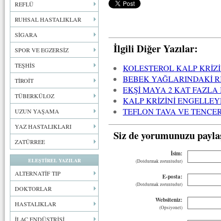
REFLÜ
RUHSAL HASTALIKLAR
SİGARA
İlgili Diğer Yazılar:
SPOR VE EGZERSİZ
TEŞHİS
KOLESTEROL KALP KRİZİ
BEBEK YAĞLARINDAKİ R
TİROİT
EKŞİ MAYA 2 KAT FAZL
TÜBERKÜLOZ
KALP KRİZİNİ ENGELLE
TEFLON TAVA VE TENCER
UZUN YAŞAMA
YAZ HASTALIKLARI
Siz de yorumunuzu payla
ZATÜRREE
İsim:
ELEŞTİREL YAZILAR
(Doldurmak zorunludur)
ALTERNATİF TIP
E-posta:
(Doldurmak zorunludur)
DOKTORLAR
Websiteniz:
HASTALIKLAR
(Opsiyonel)
İLAÇ ENDÜSTRİSİ