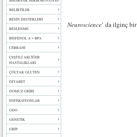
BAĞIRSAK MİKROBİYOTASI
BELİRTİLER
BESİN DESTEKLERİ
Neuroscience
’ da ilginç bi
BESLENME
BİSFENOL A = BPA
CERRAHİ
ÇEŞİTLİ AKCİĞER
HASTALIKLARI
ÇÖLYAK GLUTEN
DİYABET
DOMUZ GRİBİ
ENFEKSİYONLAR
GDO
GENETİK
GRİP