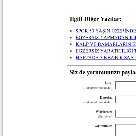
İlgili Diğer Yazılar:
SPOR 50 YAŞIN ÜZERİND
EGZERSİZ YAPMADAN Kİ
KALP VE DAMARLARIN EN
EGZERSİZ YARATICILIĞI 
HAFTADA 3 KEZ BİR SAA
Siz de yorumunuzu payla
İsim:
(Doldurmak zorunludur)
E-posta:
(Doldurmak zorunludur)
Websiteniz:
(Opsiyonel)
Yorumunuz: