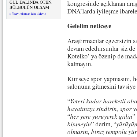
kongresinde açıklanan araş
GÜL DALINDA ÖTEN,
BÜLBÜLÜN OLSAM
DNA’larda iyileşme ibarele
» Yazıyı okumak için tıklayın
Gelelim neticeye
Araştırmacılar egzersizin s
devam ededursunlar siz de
Kotelko’ ya özenip de mada
kalmayın.
Kimseye spor yapmasını, he
salonuna gitmesini tavsiye
“
Yeteri kadar hareketli olu
hayatınıza sindirin, spor 
“
her yere yürüyerek gidin
”
binmeyin
” derim, “
yürüyün
olmasın, biraz tempolu yü