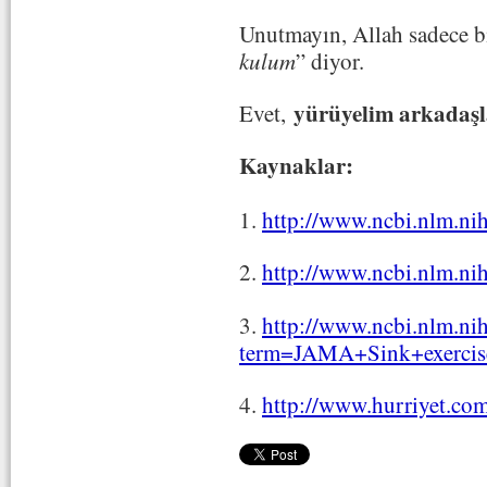
Unutmayın, Allah sadece bi
kulum
” diyor.
yürüyelim arkadaşl
Evet,
Kaynaklar:
1.
http://www.ncbi.nlm.n
2.
http://www.ncbi.nlm.n
3.
http://www.ncbi.nlm.ni
term=JAMA+Sink+exercis
4.
http://www.hurriyet.co