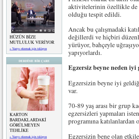
aktivitelerinin özellikle 
olduğu tespit edildi.
Ancak bu çalışmadaki katılı
değillerdi ve hiçbiri düze
HÜZÜN BİZE
MUTLULUK VERİYOR
yürüyor, bahçeyle uğraşıyor
» Yazıyı okumak için tıklayın
yapıyorlardı.
DERDİME BİR ÇARE
Egzersiz beyne neden iyi 
Egzersizin beyne iyi geldiğ
var.
70-89 yaş arası bir grup ka
egzersizleri yapmaları iste
KARTON
BARDAKLARDAKİ
programına katılanlardan 
GÖRÜLMEYEN
TEHLİKE
Egzersizin bene olan etkile
» Yazıyı okumak için tıklayın