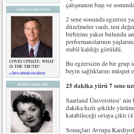
çalışmanın başı ve sonunda 
TABİBAN-I CİHAN İÇÜN
2 sene sonunda egzersiz ya
düzelmeler vardı, test değe
birbirine yakın bulundu am
performanslarının yaşların
stabil kaldığı görüldü.
COVID UPDATE: WHAT
Bu egzersizin de bir grup i
IS THE TRUTH?
beyin sağlıklarını müspet e
» Yazıyı okumak için tıklayın
25 dakika yürü 7 sene uz
BENİM ŞARKILARIM
Saarland Üniversitesi’ nin 
dakika hızlı şekilde yürüm
katabileceği ortaya çıktı (4
Sonuçları Avrupa Kardiyol