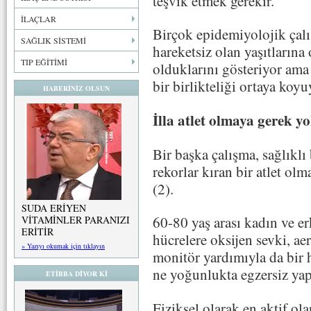
teşvik etmek gerekir.
İLAÇLAR
Birçok epidemiyolojik çalış
SAĞLIK SİSTEMİ
hareketsiz olan yaşıtlarına 
TIP EĞİTİMİ
olduklarını gösteriyor ama 
bir birlikteliği ortaya koyu
HABERİNİZ OLSUN
İlla atlet olmaya gerek y
Bir başka çalışma, sağlıklı
rekorlar kıran bir atlet ol
(2).
SUDA ERİYEN
60-80 yaş arası kadın ve er
VİTAMİNLER PARANIZI
ERİTİR
hücrelere oksijen sevki, ae
» Yazıyı okumak için tıklayın
monitör yardımıyla da bir h
ne yoğunlukta egzersiz yap
ETİBBA DİYOR Kİ
Fiziksel olarak en aktif ol