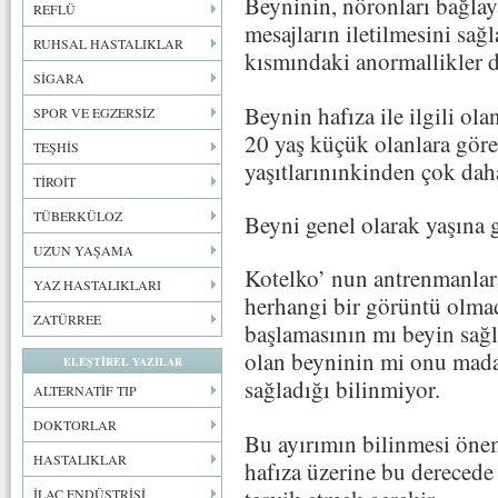
Beyninin, nöronları bağlay
REFLÜ
mesajların iletilmesini sağ
RUHSAL HASTALIKLAR
kısmındaki anormallikler di
SİGARA
Beynin hafıza ile ilgili ola
SPOR VE EGZERSİZ
20 yaş küçük olanlara gör
TEŞHİS
yaşıtlarınınkinden çok dah
TİROİT
TÜBERKÜLOZ
Beyni genel olarak yaşına
UZUN YAŞAMA
Kotelko’ nun antrenmanlar
YAZ HASTALIKLARI
herhangi bir görüntü olmadı
ZATÜRREE
başlamasının mı beyin sağlı
olan beyninin mi onu madal
ELEŞTİREL YAZILAR
sağladığı bilinmiyor.
ALTERNATİF TIP
DOKTORLAR
Bu ayırımın bilinmesi önem
HASTALIKLAR
hafıza üzerine bu derecede 
İLAÇ ENDÜSTRİSİ