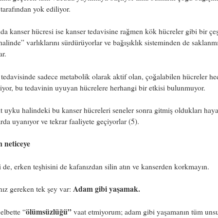
 tarafından yok ediliyor.
da kanser hücresi ise kanser tedavisine rağmen kök hücreler gibi bir çeş
alinde” varlıklarını sürdürüyorlar ve bağışıklık sisteminden de saklanm
ar.
tedavisinde sadece metabolik olarak aktif olan, çoğalabilen hücreler he
liyor, bu tedavinin uyuyan hücrelere herhangi bir etkisi bulunmuyor.
it uyku halindeki bu kanser hücreleri seneler sonra gitmiş oldukları haya
rda uyanıyor ve tekrar faaliyete geçiyorlar (5).
m neticeye
 de, erken teşhisini de kafanızdan silin atın ve kanserden korkmayın.
Adam gibi yaşamak.
ız gereken tek şey var:
ölümsüzlüğü”
 elbette “
vaat etmiyorum; adam gibi yaşamanın tüm unsur