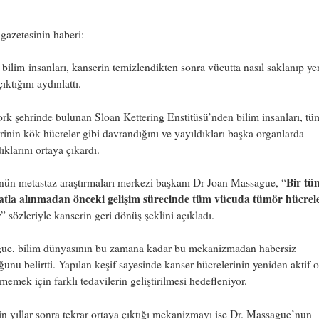
gazetesinin haberi:
bilim insanları, kanserin temizlendikten sonra vücutta nasıl saklanıp y
ıktığını aydınlattı.
k şehrinde bulunan Sloan Kettering Enstitüsü’nden bilim insanları, tü
rinin kök hücreler gibi davrandığını ve yayıldıkları başka organlarda
ıklarını ortaya çıkardı.
Bir tü
nün metastaz araştırmaları merkezi başkanı Dr Joan Massague, “
atla alınmadan önceki gelişim sürecinde tüm vücuda tümör hücrele
r” sözleriyle kanserin geri dönüş şeklini açıkladı.
ue, bilim dünyasının bu zamana kadar bu mekanizmadan habersiz
unu belirtti. Yapılan keşif sayesinde kanser hücrelerinin yeniden aktif 
memek için farklı tedavilerin geliştirilmesi hedefleniyor.
n yıllar sonra tekrar ortaya çıktığı mekanizmayı ise Dr. Massague’nun