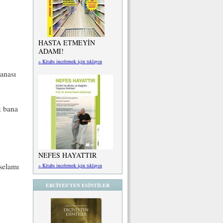
HASTA ETMEYİN
ADAMI!
» Kitabı incelemek için tıklayın
anası
k bana
NEFES HAYATTIR
 selamı
» Kitabı incelemek için tıklayın
ERCİYES'TEN ESİNTİLER