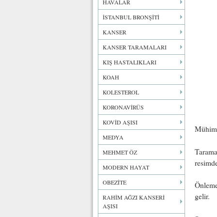
HAVALAR
İSTANBUL BRONŞİTİ
KANSER
KANSER TARAMALARI
KIŞ HASTALIKLARI
KOAH
KOLESTEROL
KORONAVİRÜS
KOVİD AŞISI
Mühim 
MEDYA
Taramal
MEHMET ÖZ
resimde
MODERN HAYAT
OBEZİTE
Önleme
gelir.
RAHİM AĞZI KANSERİ
AŞISI