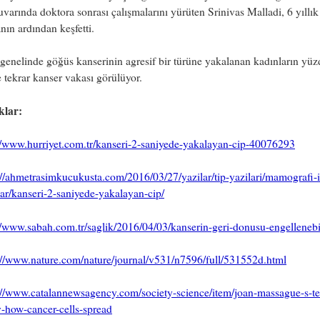
uvarında doktora sonrası çalışmalarını yürüten Srinivas Malladi, 6 yıllık
nın ardından keşfetti.
enelinde göğüs kanserinin agresif bir türüne yakalanan kadınların yüz
 tekrar kanser vakası görülüyor.
klar:
//www.hurriyet.com.tr/kanseri-2-saniyede-yakalayan-cip-40076293
://ahmetrasimkucukusta.com/2016/03/27/yazilar/tip-yazilari/mamografi-i
ar/kanseri-2-saniyede-yakalayan-cip/
//www.sabah.com.tr/saglik/2016/04/03/kanserin-geri-donusu-engellenebi
://www.nature.com/nature/journal/v531/n7596/full/531552d.html
://www.catalannewsagency.com/society-science/item/joan-massague-s-t
y-how-cancer-cells-spread