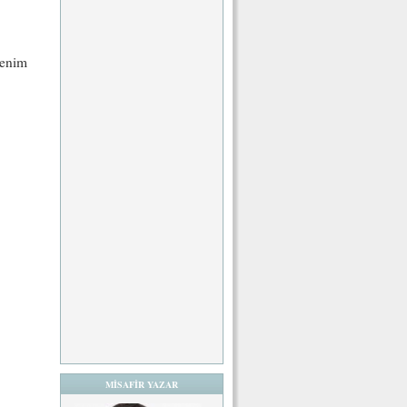
benim
MİSAFİR YAZAR