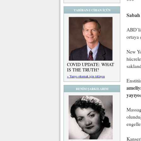
***
TABİBAN-I CİHAN İÇÜN
Sabah
ABD’li 
ortaya ç
New Yor
hücrele
COVID UPDATE: WHAT
sakland
IS THE TRUTH?
» Yazıyı okumak için tıklayın
Enstitü
ameliy
BENİM ŞARKILARIM
yayıyo
Massag
olunduğ
engelle
Kanseri