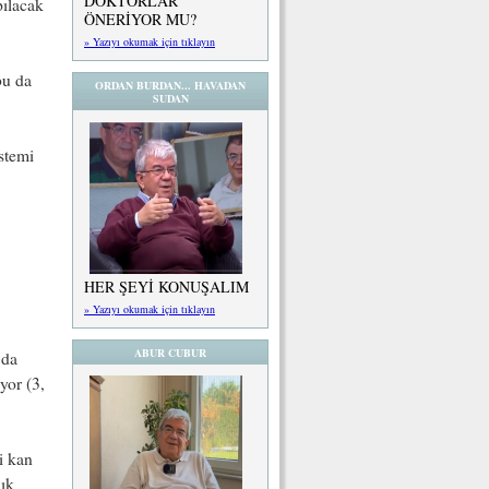
DOKTORLAR
pılacak
ÖNERİYOR MU?
» Yazıyı okumak için tıklayın
bu da
ORDAN BURDAN... HAVADAN
SUDAN
stemi
HER ŞEYİ KONUŞALIM
» Yazıyı okumak için tıklayın
ABUR CUBUR
 da
yor (3,
i kan
ık