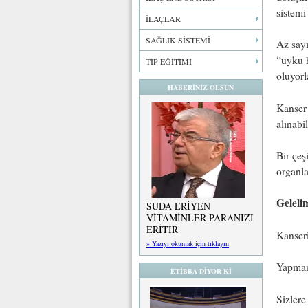
sistemi
İLAÇLAR
SAĞLIK SİSTEMİ
Az sayı
“uyku h
TIP EĞİTİMİ
oluyorl
HABERİNİZ OLSUN
Kanser 
alınabi
Bir çeş
organla
Geleli
SUDA ERİYEN
VİTAMİNLER PARANIZI
ERİTİR
Kanseri
» Yazıyı okumak için tıklayın
Yapman
ETİBBA DİYOR Kİ
Sizlere