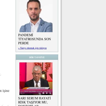
PANDEMİ
TİYATROSUNDA SON
PERDE
» Yazıyı okumak için tıklayın
BİR TAVSİYE
k
n işine
SARI SERUM HAYATİ
RİSK TAŞIYOR MU,