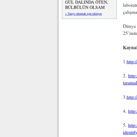
GÜL DALINDA ÖTEN,
laborat
BÜLBÜLÜN OLSAM
çalışma
» Yazıyı okumak için tıklayın
Dünya g
25’inde
Kayna
1.
http:
2.
http
taramal
3.
http:
4.
http
5.
http
identif