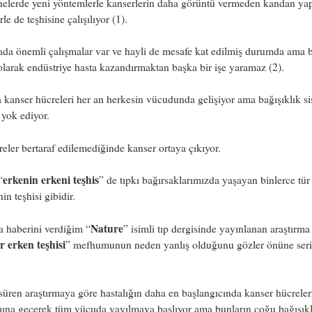
nelerde yeni yöntemlerle kanserlerin daha görüntü vermeden kandan ya
rle de teşhisine çalışılıyor (1).
da önemli çalışmalar var ve hayli de mesafe kat edilmiş durumda ama 
olarak endüstriye hasta kazandırmaktan başka bir işe yaramaz (2).
 kanser hücreleri her an herkesin vücudunda gelişiyor ama bağışıklık si
 yok ediyor.
eler bertaraf edilemediğinde kanser ortaya çıkıyor.
erkenin erkeni teşhis
“
” de tıpkı bağırsaklarımızda yaşayan binlerce tür
in teşhisi gibidir.
Nature
 haberini verdiğim “
” isimli tıp dergisinde yayınlanan araştırma
r erken teşhisi
” mefhumunun neden yanlış olduğunu gözler önüne seri
süren araştırmaya göre hastalığın daha en başlangıcında kanser hücreler
mına geçerek tüm vücuda yayılmaya başlıyor ama bunların çoğu bağışıkl