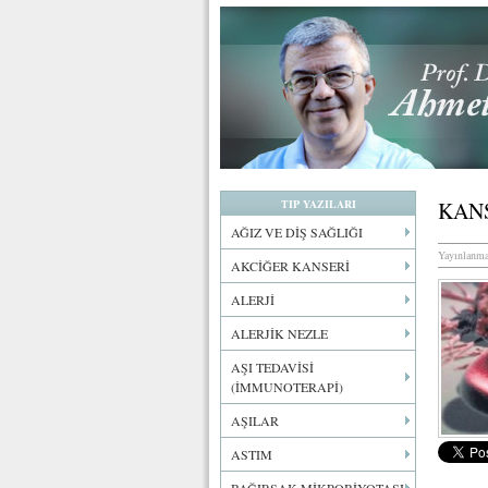
TIP YAZILARI
KAN
AĞIZ VE DİŞ SAĞLIĞI
Yayınlanma
AKCİĞER KANSERİ
ALERJİ
ALERJİK NEZLE
AŞI TEDAVİSİ
(İMMUNOTERAPİ)
AŞILAR
ASTIM