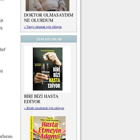
DOKTOR OLMASAYDIM
it
NE OLURDUM
ış
» Yazıyı okumak için tıklayın
YENİ KİTAPLAR
def
ti
BİRİ BİZİ HASTA
EDİYOR
» Kitabı incelemek için tıklayın
larını