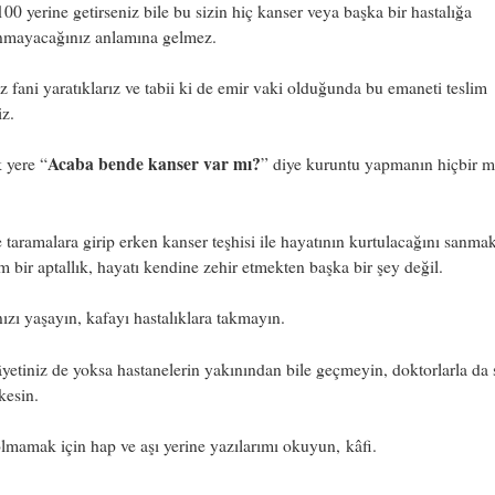
00 yerine getirseniz bile bu sizin hiç kanser veya başka bir hastalığa
nmayacağınız anlamına gelmez.
 fani yaratıklarız ve tabii ki de emir vaki olduğunda bu emaneti teslim
z.
Acaba bende kanser var mı?
 yere “
” diye kuruntu yapmanın hiçbir m
 taramalara girip erken kanser teşhisi ile hayatının kurtulacağını sanma
m bir aptallık, hayatı kendine zehir etmekten başka bir şey değil.
ızı yaşayın, kafayı hastalıklara takmayın.
âyetiniz de yoksa hastanelerin yakınından bile geçmeyin, doktorlarla da
kesin.
lmamak için hap ve aşı yerine yazılarımı okuyun, kâfi.