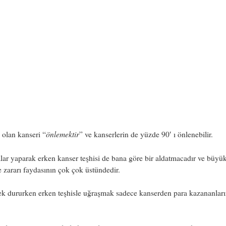
önlemektir
olan kanseri “
” ve kanserlerin de yüzde 90′ ı önlenebilir.
ar yaparak erken kanser teşhisi de bana göre bir aldatmacadır ve büyü
 zararı faydasının çok çok üstündedir.
k dururken erken teşhisle uğraşmak sadece kanserden para kazananları