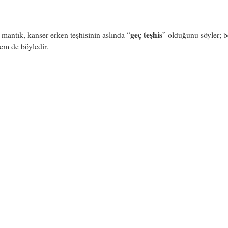
geç teşhis
 mantık, kanser erken teşhisinin aslında “
” olduğunu söyler; 
em de böyledir.