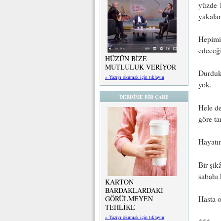
yüzde 1
yakala
Hepimiz
edeceği
HÜZÜN BİZE
MUTLULUK VERİYOR
Durduk
» Yazıyı okumak için tıklayın
yok.
DERDİME BİR ÇARE
Hele de
göre ta
Hayatın
Bir şik
sabahı 
KARTON
BARDAKLARDAKİ
Hasta o
GÖRÜLMEYEN
TEHLİKE
» Yazıyı okumak için tıklayın