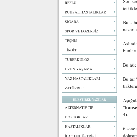
Son se
REFLÜ
tetkikle
RUHSAL HASTALIKLAR
SİGARA
Bu saha
nazari 
SPOR VE EGZERSİZ
TEŞHİS
Aslında
TİROİT
bunları
TÜBERKÜLOZ
Bu hücr
UZUN YAŞAMA
YAZ HASTALIKLARI
Bu tür 
bakterin
ZATÜRREE
Aşağıda
ELEŞTİREL YAZILAR
kanse
“
ALTERNATİF TIP
4).
DOKTORLAR
HASTALIKLAR
6 sene 
dolaşı
İLAÇ ENDÜSTRİSİ