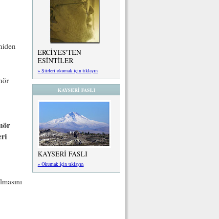
eniden
ERCİYES'TEN
ESİNTİLER
» Şiirleri okumak için tıklayın
mör
KAYSERİ FASLI
mör
ri
KAYSERİ FASLI
» Okumak için tıklayın
olmasını