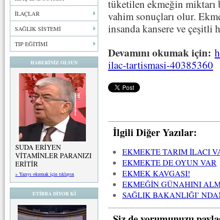
tüketilen ekmeğin miktarı
İLAÇLAR
vahim sonuçları olur. Ekme
insanda kansere ve çeşitli 
SAĞLIK SİSTEMİ
TIP EĞİTİMİ
Devamını okumak için:
h
ilac-tartismasi-40385360
HABERİNİZ OLSUN
İlgili Diğer Yazılar:
SUDA ERİYEN
EKMEKTE TARIM İLACI V
VİTAMİNLER PARANIZI
EKMEKTE DE OYUN VAR
ERİTİR
EKMEK KAVGASI!
» Yazıyı okumak için tıklayın
EKMEĞİN GÜNAHINI AL
SAĞLIK BAKANLIĞI’ NDA
ETİBBA DİYOR Kİ
Siz de yorumunuzu payla