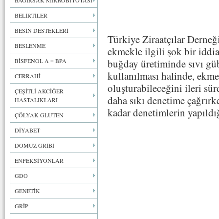
BAĞIRSAK MİKROBİYOTASI
BELİRTİLER
BESİN DESTEKLERİ
Türkiye Ziraatçılar Derne
BESLENME
ekmekle ilgili şok bir iddi
BİSFENOL A = BPA
buğday üretiminde sıvı gübr
kullanılması halinde, ekme
CERRAHİ
oluşturabileceğini ileri sü
ÇEŞİTLİ AKCİĞER
daha sıkı denetime çağrırk
HASTALIKLARI
kadar denetimlerin yapıldı
ÇÖLYAK GLUTEN
DİYABET
DOMUZ GRİBİ
ENFEKSİYONLAR
GDO
GENETİK
GRİP