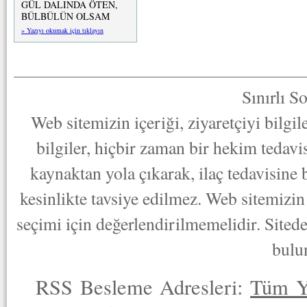
GÜL DALINDA ÖTEN,
BÜLBÜLÜN OLSAM
» Yazıyı okumak için tıklayın
Sınırlı S
Web sitemizin içeriği, ziyaretçiyi bilgi
bilgiler, hiçbir zaman bir hekim tedav
kaynaktan yola çıkarak, ilaç tedavisine
kesinlikte tavsiye edilmez. Web sitemizin 
seçimi için değerlendirilmemelidir. Sited
bulu
RSS Besleme Adresleri:
Tüm Y