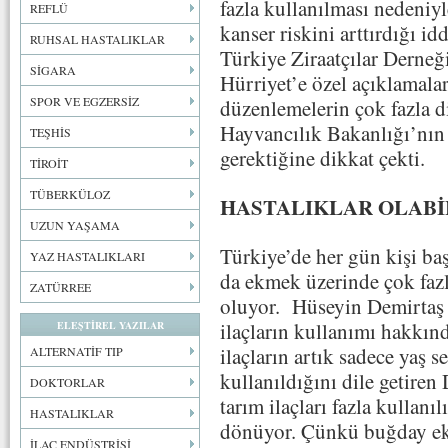
fazla kullanılması nedeniy
REFLÜ
kanser riskini arttırdığı idd
RUHSAL HASTALIKLAR
Türkiye Ziraatçılar Derne
SİGARA
Hürriyet’e özel açıklamala
SPOR VE EGZERSİZ
düzenlemelerin çok fazla d
Hayvancılık Bakanlığı’nın 
TEŞHİS
gerektiğine dikkat çekti.
TİROİT
TÜBERKÜLOZ
HASTALIKLAR OLABİ
UZUN YAŞAMA
Türkiye’de her gün kişi ba
YAZ HASTALIKLARI
da ekmek üzerinde çok faz
ZATÜRREE
oluyor. Hüseyin Demirtaş 
ilaçların kullanımı hakkın
ELEŞTİREL YAZILAR
ilaçların artık sadece yaş 
ALTERNATİF TIP
kullanıldığını dile getiren
DOKTORLAR
tarım ilaçları fazla kullanıl
HASTALIKLAR
dönüyor. Çünkü buğday ek
İLAÇ ENDÜSTRİSİ