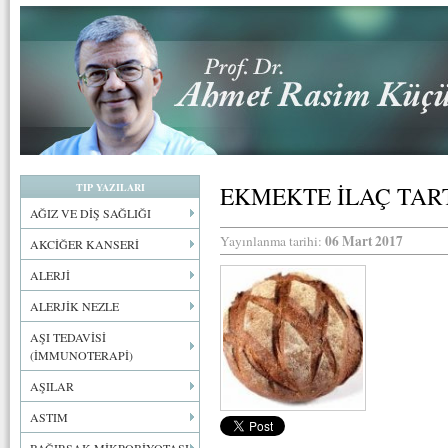
TIP YAZILARI
EKMEKTE İLAÇ TAR
AĞIZ VE DİŞ SAĞLIĞI
06 Mart 2017
Yayınlanma tarihi:
AKCİĞER KANSERİ
ALERJİ
ALERJİK NEZLE
AŞI TEDAVİSİ
(İMMUNOTERAPİ)
AŞILAR
ASTIM