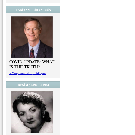
TABİBAN-I CİHAN İÇÜN
COVID UPDATE: WHAT
IS THE TRUTH?
» Yazıyı okumak için tıklayın
BENİM ŞARKILARIM