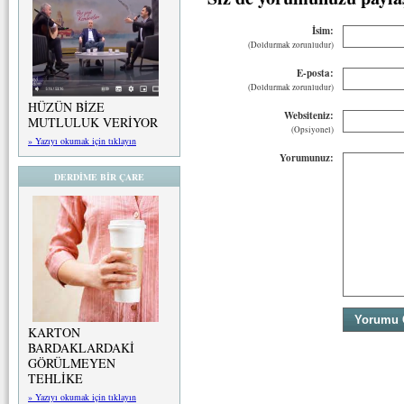
İsim:
(Doldurmak zorunludur)
E-posta:
(Doldurmak zorunludur)
HÜZÜN BİZE
Websiteniz:
MUTLULUK VERİYOR
(Opsiyonel)
» Yazıyı okumak için tıklayın
Yorumunuz:
DERDİME BİR ÇARE
KARTON
BARDAKLARDAKİ
GÖRÜLMEYEN
TEHLİKE
» Yazıyı okumak için tıklayın