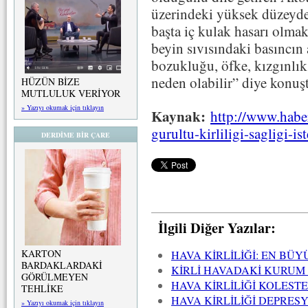
üzerindeki yüksek düzeyde
başta iç kulak hasarı olmak
beyin sıvısındaki basıncın 
bozukluğu, öfke, kızgınlık,
neden olabilir” diye konuş
HÜZÜN BİZE
MUTLULUK VERİYOR
» Yazıyı okumak için tıklayın
Kaynak:
http://www.habe
gurultu-kirliligi-sagligi-is
DERDİME BİR ÇARE
İlgili Diğer Yazılar:
KARTON
HAVA KİRLİLİĞİ: EN BÜY
BARDAKLARDAKİ
KİRLİ HAVADAKİ KURUM
GÖRÜLMEYEN
HAVA KİRLİLİĞİ KOLEST
TEHLİKE
HAVA KİRLİLİĞİ DEPRES
» Yazıyı okumak için tıklayın