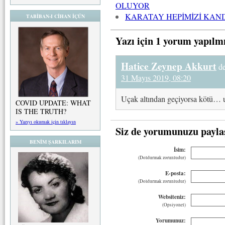
OLUYOR
KARATAY HEPİMİZİ KAN
TABİBAN-I CİHAN İÇÜN
Yazı için 1 yorum yapılm
Hatice Zeynep Akkurt
de
31 Mayıs 2019, 08:20
Uçak altından geçiyorsa kötü… 
COVID UPDATE: WHAT
IS THE TRUTH?
» Yazıyı okumak için tıklayın
Siz de yorumunuzu payla
BENİM ŞARKILARIM
İsim:
(Doldurmak zorunludur)
E-posta:
(Doldurmak zorunludur)
Websiteniz:
(Opsiyonel)
Yorumunuz: