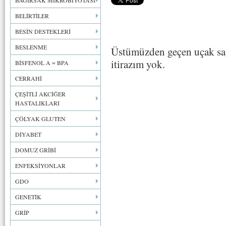
BAĞIRSAK MİKROBİYOTASI
BELİRTİLER
BESİN DESTEKLERİ
BESLENME
Üstümüzden geçen uçak sağl
itirazım yok.
BİSFENOL A = BPA
CERRAHİ
ÇEŞİTLİ AKCİĞER
HASTALIKLARI
ÇÖLYAK GLUTEN
DİYABET
DOMUZ GRİBİ
ENFEKSİYONLAR
GDO
GENETİK
GRİP