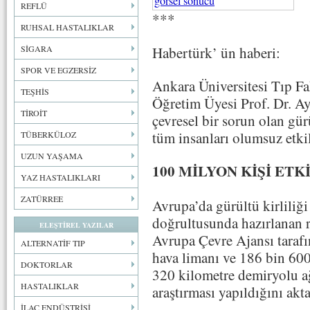
REFLÜ
***
RUHSAL HASTALIKLAR
Habertürk’ ün haberi:
SİGARA
SPOR VE EGZERSİZ
Ankara Üniversitesi Tıp Fa
TEŞHİS
Öğretim Üyesi Prof. Dr. Ay
TİROİT
çevresel bir sorun olan gür
tüm insanları olumsuz etkil
TÜBERKÜLOZ
UZUN YAŞAMA
100 MİLYON KİŞİ ET
YAZ HASTALIKLARI
ZATÜRREE
Avrupa’da gürültü kirliliğ
doğrultusunda hazırlanan 
ELEŞTİREL YAZILAR
Avrupa Çevre Ajansı taraf
ALTERNATİF TIP
hava limanı ve 186 bin 600
DOKTORLAR
320 kilometre demiryolu ağ
HASTALIKLAR
araştırması yapıldığını akta
İLAÇ ENDÜSTRİSİ