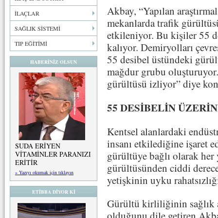
Akbay, “Yapılan araştırmal
İLAÇLAR
mekanlarda trafik gürültüs
SAĞLIK SİSTEMİ
etkileniyor. Bu kişiler 55
TIP EĞİTİMİ
kalıyor. Demiryolları çevre
55 desibel üstündeki gürül
HABERİNİZ OLSUN
mağdur grubu oluşturuyor.
gürültüsü izliyor” diye kon
55 DESİBELİN ÜZERİ
Kentsel alanlardaki endüstr
insanı etkilediğine işaret 
SUDA ERİYEN
gürültüye bağlı olarak her 
VİTAMİNLER PARANIZI
ERİTİR
gürültüsünden ciddi derec
» Yazıyı okumak için tıklayın
yetişkinin uyku rahatsızlığ
ETİBBA DİYOR Kİ
Gürültü kirliliğinin sağlık
olduğunu dile getiren Akb