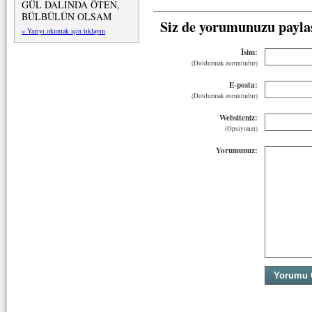
GÜL DALINDA ÖTEN,
BÜLBÜLÜN OLSAM
Siz de yorumunuzu payla
» Yazıyı okumak için tıklayın
İsim:
(Doldurmak zorunludur)
E-posta:
(Doldurmak zorunludur)
Websiteniz:
(Opsiyonel)
Yorumunuz: