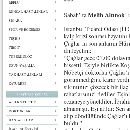
***
REFLÜ
RUHSAL HASTALIKLAR
Melih Altınok
Sabah’ ta
‘ 
SİGARA
İstanbul Ticaret Odası (İT
SPOR VE EGZERSİZ
kalp krizi sonrası hayatını 
TEŞHİS
Çağlar’ın son anlarını Hü
TİROİT
dinleyelim:
“Çağlar gece 01.00 dolayı
TÜBERKÜLOZ
hissetti. Eşiyle birlikte Ko
UZUN YAŞAMA
Nöbetçi doktorlar Çağlar’ı 
YAZ HASTALIKLARI
görünmediğine karar verdi. 
ZATÜRREE
sıkıntınızı çözecek bir ila
rahatlarsınız’ dediler. Eşi
ELEŞTİREL YAZILAR
eczaneye yöneldiler, İbrah
ALTERNATİF TIP
almamıştı. Eşi atıldı: Sen a
DOKTORLAR
alıp döndüğünde Çağlar’ı 
HASTALIKLAR
buldu.”
İLAÇ ENDÜSTRİSİ