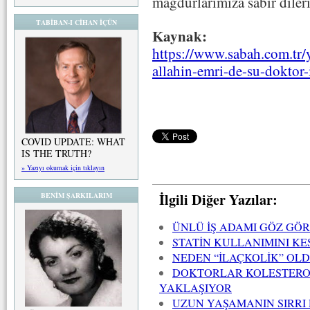
mağdurlarımıza sabır diler
TABİBAN-I CİHAN İÇÜN
Kaynak:
https://www.sabah.com.tr/
allahin-emri-de-su-doktor-
COVID UPDATE: WHAT
IS THE TRUTH?
» Yazıyı okumak için tıklayın
İlgili Diğer Yazılar:
BENİM ŞARKILARIM
ÜNLÜ İŞ ADAMI GÖZ GÖ
STATİN KULLANIMINI KE
NEDEN “İLAÇKOLİK” OL
DOKTORLAR KOLESTEROL
YAKLAŞIYOR
UZUN YAŞAMANIN SIRRI 