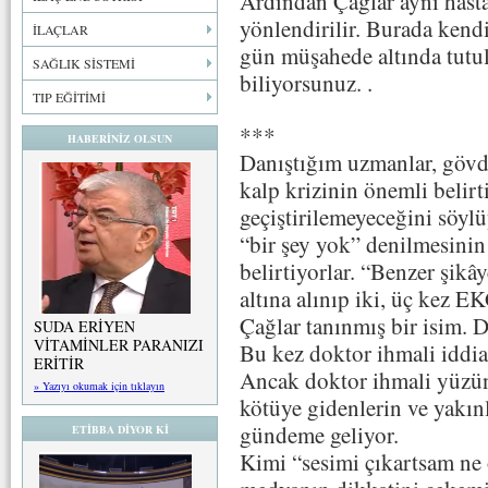
Ardından Çağlar aynı hast
yönlendirilir. Burada kendis
İLAÇLAR
gün müşahede altında tutul
SAĞLIK SİSTEMİ
biliyorsunuz. .
TIP EĞİTİMİ
***
HABERİNİZ OLSUN
Danıştığım uzmanlar, gövde
kalp krizinin önemli belir
geçiştirilemeyeceğini söylü
“bir şey yok” denilmesini
belirtiyorlar. “Benzer şikâ
altına alınıp iki, üç kez E
Çağlar tanınmış bir isim.
SUDA ERİYEN
VİTAMİNLER PARANIZI
Bu kez doktor ihmali iddias
ERİTİR
Ancak doktor ihmali yüzü
» Yazıyı okumak için tıklayın
kötüye gidenlerin ve yakın
gündeme geliyor.
ETİBBA DİYOR Kİ
Kimi “sesimi çıkartsam ne