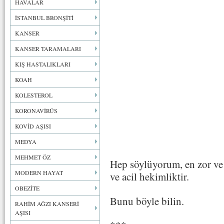
HAVALAR
İSTANBUL BRONŞİTİ
KANSER
KANSER TARAMALARI
KIŞ HASTALIKLARI
KOAH
KOLESTEROL
KORONAVİRÜS
KOVİD AŞISI
MEDYA
MEHMET ÖZ
Hep söylüyorum, en zor ve r
MODERN HAYAT
ve acil hekimliktir.
OBEZİTE
Bunu böyle bilin.
RAHİM AĞZI KANSERİ
AŞISI