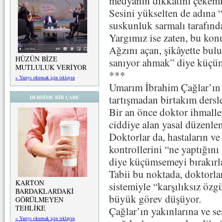
medyanın dikkatini çekemi
Sesini yükselten de adına 
suskunluk sarmalı tarafınd
Yargımız ise zaten, bu konu
Ağzını açan, şikâyette bu
HÜZÜN BİZE
sanıyor ahmak” diye küçü
MUTLULUK VERİYOR
***
» Yazıyı okumak için tıklayın
Umarım İbrahim Çağlar’ın
tartışmadan birtakım dersle
DERDİME BİR ÇARE
Bir an önce doktor ihmall
ciddiye alan yasal düzenl
Doktorlar da, hastaların ve 
kontrollerini “ne yaptığını 
diye küçümsemeyi bırakırla
Tabii bu noktada, doktorla
KARTON
sistemiyle “karşılıksız öz
BARDAKLARDAKİ
büyük görev düşüyor.
GÖRÜLMEYEN
TEHLİKE
Çağlar’ın yakınlarına ve se
» Yazıyı okumak için tıklayın