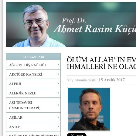
TIP YAZILARI
ÖLÜM ALLAH’ IN E
İHMALLERİ NE OLA
AĞIZ VE DİŞ SAĞLIĞI
AKCİĞER KANSERİ
15 Aralık 2017
Yayınlanma tarihi:
ALERJİ
ALERJİK NEZLE
AŞI TEDAVİSİ
(İMMUNOTERAPİ)
AŞILAR
ASTIM