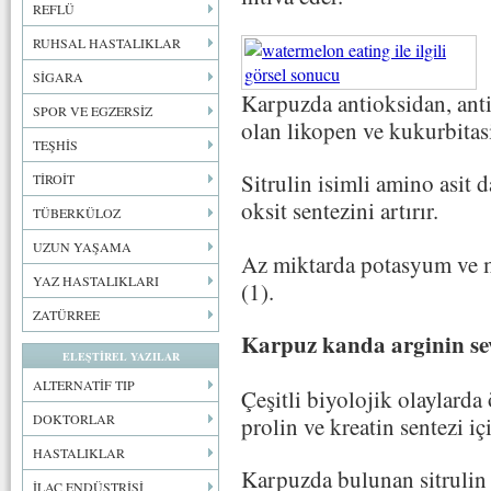
REFLÜ
RUHSAL HASTALIKLAR
SİGARA
Karpuzda antioksidan, anti
SPOR VE EGZERSİZ
olan likopen ve kukurbitas
TEŞHİS
Sitrulin isimli amino asit d
TİROİT
oksit sentezini artırır.
TÜBERKÜLOZ
UZUN YAŞAMA
Az miktarda potasyum ve m
YAZ HASTALIKLARI
(1).
ZATÜRREE
Karpuz kanda arginin sev
ELEŞTİREL YAZILAR
ALTERNATİF TIP
Çeşitli biyolojik olaylarda 
DOKTORLAR
prolin ve kreatin sentezi iç
HASTALIKLAR
Karpuzda bulunan sitrulin k
İLAÇ ENDÜSTRİSİ