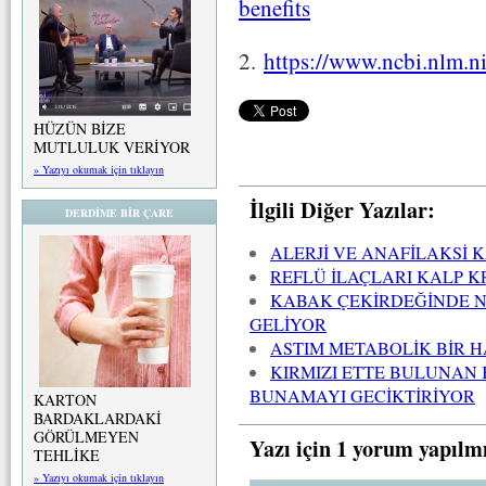
benefits
2.
https://www.ncbi.nlm.
HÜZÜN BİZE
MUTLULUK VERİYOR
» Yazıyı okumak için tıklayın
İlgili Diğer Yazılar:
DERDİME BİR ÇARE
ALERJİ VE ANAFİLAKSİ
REFLÜ İLAÇLARI KALP KR
KABAK ÇEKİRDEĞİNDE N
GELİYOR
ASTIM METABOLİK BİR H
KIRMIZI ETTE BULUNAN 
BUNAMAYI GECİKTİRİYOR
KARTON
BARDAKLARDAKİ
GÖRÜLMEYEN
Yazı için 1 yorum yapılm
TEHLİKE
» Yazıyı okumak için tıklayın