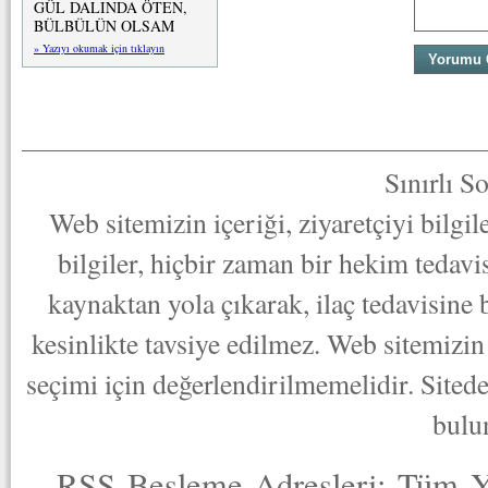
GÜL DALINDA ÖTEN,
BÜLBÜLÜN OLSAM
» Yazıyı okumak için tıklayın
Sınırlı S
Web sitemizin içeriği, ziyaretçiyi bilgi
bilgiler, hiçbir zaman bir hekim tedav
kaynaktan yola çıkarak, ilaç tedavisine
kesinlikte tavsiye edilmez. Web sitemizin 
seçimi için değerlendirilmemelidir. Sited
bulu
RSS Besleme Adresleri:
Tüm Y