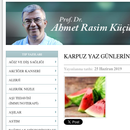
TIP YAZILARI
KARPUZ YAZ GÜNLERİN
AĞIZ VE DİŞ SAĞLIĞI
25 Haziran 2019
Yayınlanma tarihi:
AKCİĞER KANSERİ
ALERJİ
ALERJİK NEZLE
AŞI TEDAVİSİ
(İMMUNOTERAPİ)
AŞILAR
ASTIM