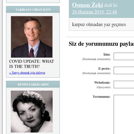
Osman Zeki
dedi ki:
TABİBAN-I CİHAN İÇÜN
26 Haziran 2019, 22:48
karpuz olmadan yaz geçmes
Siz de yorumunuzu payla
İsim:
(Doldurmak zorunludur)
COVID UPDATE: WHAT
IS THE TRUTH?
E-posta:
» Yazıyı okumak için tıklayın
(Doldurmak zorunludur)
Websiteniz:
BENİM ŞARKILARIM
(Opsiyonel)
Yorumunuz: