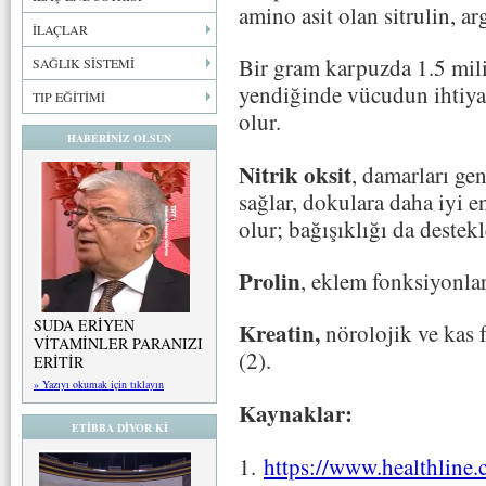
amino asit olan sitrulin, a
İLAÇLAR
Bir gram karpuzda 1.5 mili
SAĞLIK SİSTEMİ
yendiğinde vücudun ihtiya
TIP EĞİTİMİ
olur.
HABERİNİZ OLSUN
Nitrik oksit
, damarları ge
sağlar, dokulara daha iyi 
olur; bağışıklığı da destekl
Prolin
, eklem fonksiyonları
SUDA ERİYEN
Kreatin,
nörolojik ve kas 
VİTAMİNLER PARANIZI
(2).
ERİTİR
» Yazıyı okumak için tıklayın
Kaynaklar:
ETİBBA DİYOR Kİ
1.
https://www.healthline.