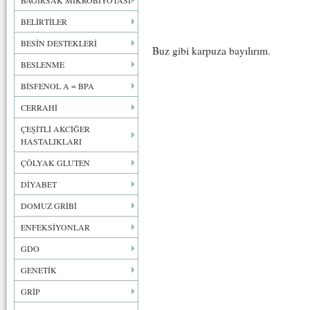
BAĞIRSAK MİKROBİYOTASI
BELİRTİLER
BESİN DESTEKLERİ
Buz gibi karpuza bayılırım.
BESLENME
BİSFENOL A = BPA
CERRAHİ
ÇEŞİTLİ AKCİĞER
HASTALIKLARI
ÇÖLYAK GLUTEN
DİYABET
DOMUZ GRİBİ
ENFEKSİYONLAR
GDO
GENETİK
GRİP