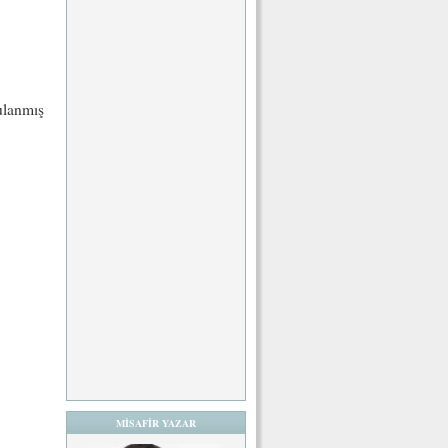
bulanmış
MİSAFİR YAZAR