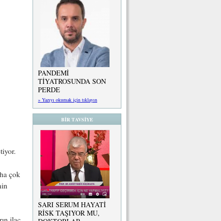
PANDEMİ
TİYATROSUNDA SON
PERDE
» Yazıyı okumak için tıklayın
BİR TAVSİYE
iyor.
aha çok
nin
SARI SERUM HAYATİ
RİSK TAŞIYOR MU,
ın ilaç