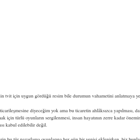
n tvit için uygun gördüğü resim bile durumun vahametini anlatmaya yet
ticarileşmesine diyeceğim yok ama bu ticaretin ahlâksızca yapılması, d
k için türlü oyunların sergilenmesi, insan hayatının zerre kadar önemi
ı kabul edilebilir değil.
erin bu tür pazarlama oyunlarına her gün bir yenisi eklenirken, biz bunlar