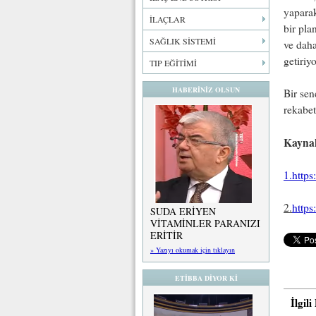
yaparak
İLAÇLAR
bir pla
SAĞLIK SİSTEMİ
ve daha
getiriyo
TIP EĞİTİMİ
HABERİNİZ OLSUN
Bir sen
rekabet
Kayna
1.http
2.
http
SUDA ERİYEN
VİTAMİNLER PARANIZI
ERİTİR
» Yazıyı okumak için tıklayın
ETİBBA DİYOR Kİ
İlgil