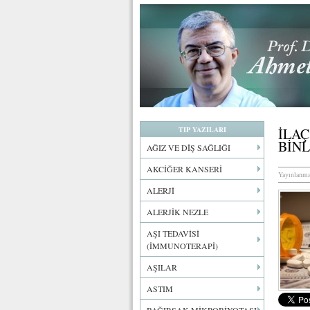
TIP YAZILARI
İLAÇ
BİNL
AĞIZ VE DİŞ SAĞLIĞI
AKCİĞER KANSERİ
Yayınlanma
ALERJİ
ALERJİK NEZLE
AŞI TEDAVİSİ
(İMMUNOTERAPİ)
AŞILAR
ASTIM