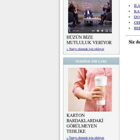
İL
KA
DO
GE
BE
HÜZÜN BİZE
Siz d
MUTLULUK VERİYOR
» Yazıyı okumak için tıklayın
DERDİME BİR ÇARE
KARTON
BARDAKLARDAKİ
GÖRÜLMEYEN
TEHLİKE
» Yazıyı okumak için tıklayın