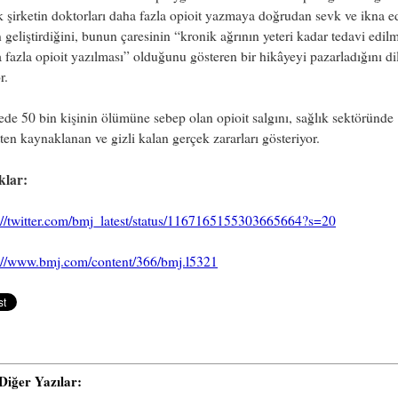
 şirketin doktorları daha fazla opioit yazmaya doğrudan sevk ve ikna 
n geliştirdiğini, bunun çaresinin “kronik ağrının yeteri kadar tedavi edil
 fazla opioit yazılması” olduğunu gösteren bir hikâyeyi pazarladığını di
r.
ede 50 bin kişinin ölümüne sebep olan opioit salgını, sağlık sektöründe
ten kaynaklanan ve gizli kalan gerçek zararları gösteriyor.
klar:
s://twitter.com/bmj_latest/status/1167165155303665664?s=20
s://www.bmj.com/content/366/bmj.l5321
i Diğer Yazılar: