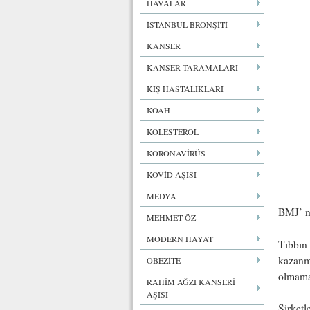
HAVALAR
İSTANBUL BRONŞİTİ
KANSER
KANSER TARAMALARI
KIŞ HASTALIKLARI
KOAH
KOLESTEROL
KORONAVİRÜS
KOVİD AŞISI
MEDYA
BMJ’ ni
MEHMET ÖZ
MODERN HAYAT
Tıbbın 
kazanma
OBEZİTE
olmamas
RAHİM AĞZI KANSERİ
AŞISI
Şirketl