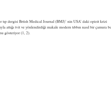
 tıp dergisi Brtish Medical Journal (BMJ)’ nin USA’ daki opioit krizi
ıyla attığı tvit ve yönlendirdiği makale modern tıbbın nasıl bir çamura 
u gösteriyor (1, 2).