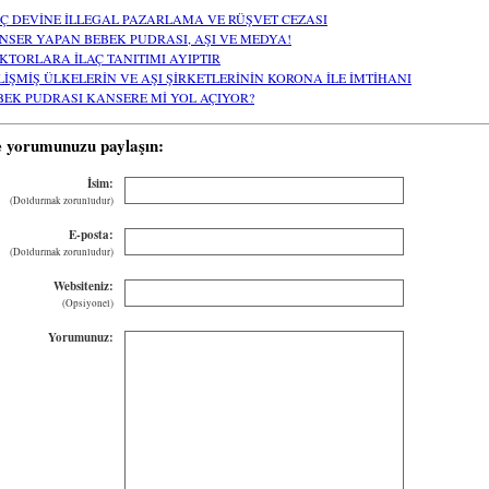
AÇ DEVİNE İLLEGAL PAZARLAMA VE RÜŞVET CEZASI
NSER YAPAN BEBEK PUDRASI, AŞI VE MEDYA!
KTORLARA İLAÇ TANITIMI AYIPTIR
LİŞMİŞ ÜLKELERİN VE AŞI ŞİRKETLERİNİN KORONA İLE İMTİHANI
BEK PUDRASI KANSERE Mİ YOL AÇIYOR?
e yorumunuzu paylaşın:
İsim:
(Doldurmak zorunludur)
E-posta:
(Doldurmak zorunludur)
Websiteniz:
(Opsiyonel)
Yorumunuz: