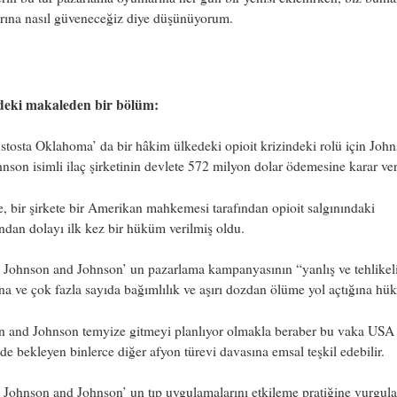
arına nasıl güveneceğiz diye düşünüyorum.
eki makaleden bir bölüm:
tosta Oklahoma’ da bir hâkim ülkedeki opioit krizindeki rolü için Joh
nson isimli ilaç şirketinin devlete 572 milyon dolar ödemesine karar ver
, bir şirkete bir Amerikan mahkemesi tarafından opioit salgınındaki
dan dolayı ilk kez bir hüküm verilmiş oldu.
 Johnson and Johnson’ un pazarlama kampanyasının “yanlış ve tehlikel
a ve çok fazla sayıda bağımlılık ve aşırı dozdan ölüme yol açtığına hük
n and Johnson temyize gitmeyi planlıyor olmakla beraber bu vaka USA
de bekleyen binlerce diğer afyon türevi davasına emsal teşkil edebilir.
 Johnson and Johnson’ un tıp uygulamalarını etkileme pratiğine vurgul