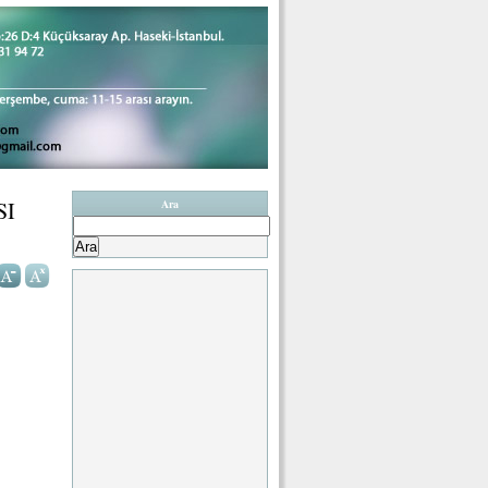
SI
Ara
Arama: