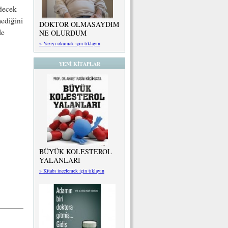
edecek
mediğini
DOKTOR OLMASAYDIM
le
NE OLURDUM
» Yazıyı okumak için tıklayın
YENİ KİTAPLAR
BÜYÜK KOLESTEROL
YALANLARI
» Kitabı incelemek için tıklayın