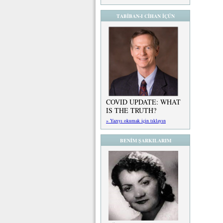
TABİBAN-I CİHAN İÇÜN
COVID UPDATE: WHAT
IS THE TRUTH?
» Yazıyı okumak için tıklayın
BENİM ŞARKILARIM