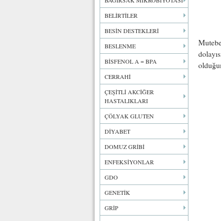
BAĞIRSAK MİKROBİYOTASI
BELİRTİLER
BESİN DESTEKLERİ
Muteber
BESLENME
dolayıs
BİSFENOL A = BPA
olduğun
CERRAHİ
ÇEŞİTLİ AKCİĞER
HASTALIKLARI
ÇÖLYAK GLUTEN
DİYABET
DOMUZ GRİBİ
ENFEKSİYONLAR
GDO
GENETİK
GRİP