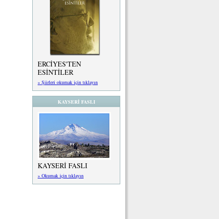
ERCİYES'TEN
ESİNTİLER
» Şiirleri okumak için tıklayın
KAYSERİ FASLI
KAYSERİ FASLI
» Okumak için tıklayın