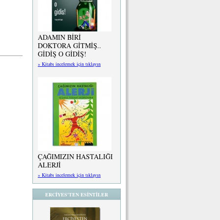
ADAMIN BİRİ
DOKTORA GİTMİŞ..
GİDİŞ O GİDİŞ!
» Kitabı incelemek için tıklayın
ÇAĞIMIZIN HASTALIĞI
ALERJİ
» Kitabı incelemek için tıklayın
ERCİYES'TEN ESİNTİLER