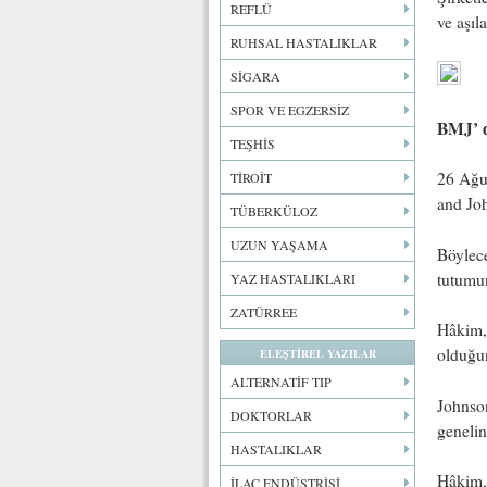
REFLÜ
ve aşıl
RUHSAL HASTALIKLAR
SİGARA
SPOR VE EGZERSİZ
BMJ’ d
TEŞHİS
26 Ağus
TİROİT
and Joh
TÜBERKÜLOZ
UZUN YAŞAMA
Böylece
tutumun
YAZ HASTALIKLARI
ZATÜRREE
Hâkim,
olduğun
ELEŞTİREL YAZILAR
ALTERNATİF TIP
Johnso
DOKTORLAR
genelin
HASTALIKLAR
Hâkim,
İLAÇ ENDÜSTRİSİ