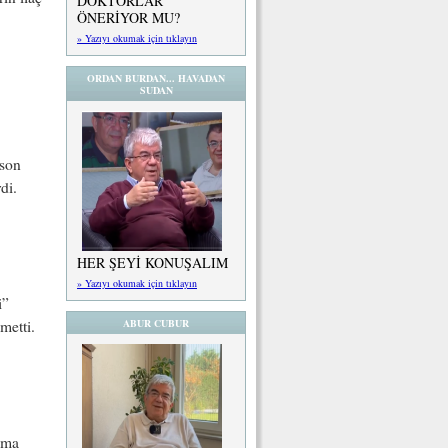
DOKTORLAR
ÖNERİYOR MU?
» Yazıyı okumak için tıklayın
ORDAN BURDAN... HAVADAN
SUDAN
nson
di.
HER ŞEYİ KONUŞALIM
» Yazıyı okumak için tıklayın
i”
ABUR CUBUR
metti.
ama