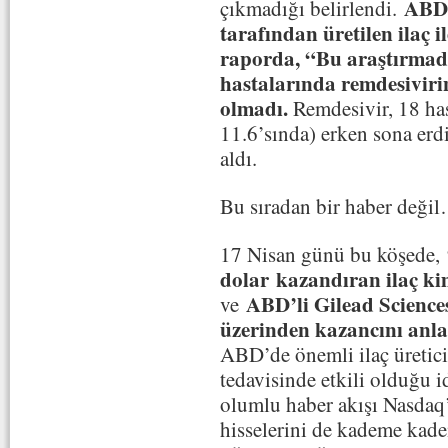
ABD’l
çıkmadığı belirlendi.
tarafından üretilen ilaç 
raporda, “Bu araştırmad
hastalarında remdesivirin
olmadı.
Remdesivir, 18 ha
11.6’sında) erken sona erdi
aldı.
Bu sıradan bir haber de
17 Nisan günü bu köşede,
dolar
kazandıran ilaç k
ABD’li Gilead Sciences 
ve
üzerinden kazancını anl
ABD’de önemli ilaç üretic
tedavisinde etkili olduğu i
olumlu haber akışı Nasdaq’
hisselerini de kademe kade