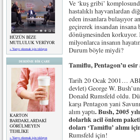
Ve ‘kuş gribi’ komplosunda
hastalıklı hayvanlardan diğ
eden insanlara bulaşıyor an
geçirerek insandan insana 
dönüşmesinden korkuyor. 
HÜZÜN BİZE
milyonlarca insanın hayatın
MUTLULUK VERİYOR
Durum böyle miydi?
» Yazıyı okumak için tıklayın
DERDİME BİR ÇARE
Tamiflu, Pentagon’u esir 
Tarih 20 Ocak 2001… ABD’
devlet) George W. Bush’u
Donald Rumsfeld oldu. Dün
karşı Pentagon yani Savun
. Bush, 2005 yı
alım yaptı
KARTON
dolarlık acil önlem paket
BARDAKLARDAKİ
doları ‘Tamiflu’ alımı içi
GÖRÜLMEYEN
TEHLİKE
Rumsfeld için!
» Yazıyı okumak için tıklayın