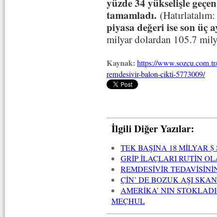
yüzde 34 yükselişle geç
tamamladı.
(Hatırlatalım:
piyasa değeri ise son üç 
milyar dolardan 105.7 mily
Kaynak:
https://www.sozcu.com.tr/2
remdesivir-balon-cikti-5773009/
İlgili Diğer Yazılar:
TEK BAŞINA 18 MİLYAR $ 
GRİP İLAÇLARI RUTİN 
REMDESİVİR TEDAVİSİNİN
ÇİN’ DE BOZUK AŞI SKA
AMERİKA’ NIN STOKLADIĞ
MEÇHUL