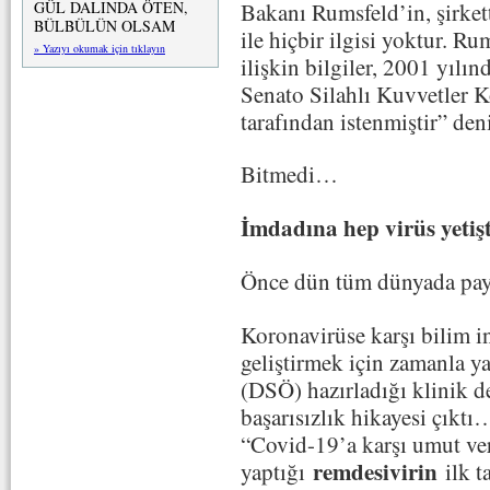
GÜL DALINDA ÖTEN,
Bakanı Rumsfeld’in, şirkett
BÜLBÜLÜN OLSAM
ile hiçbir ilgisi yoktur. Ru
» Yazıyı okumak için tıklayın
ilişkin bilgiler, 2001 yıl
Senato Silahlı Kuvvetler K
tarafından istenmiştir” deni
Bitmedi…
İmdadına hep virüs yetişt
Önce dün tüm dünyada payl
Koronavirüse karşı bilim in
geliştirmek için zamanla y
(DSÖ) hazırladığı klinik d
başarısızlık hikayesi çık
“Covid-19’a karşı umut ve
remdesivirin
yaptığı
ilk t