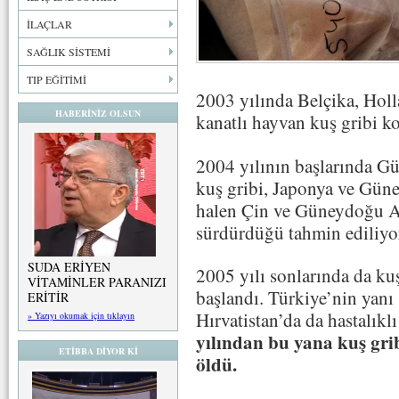
İLAÇLAR
SAĞLIK SİSTEMİ
TIP EĞİTİMİ
2003 yılında Belçika, Hol
HABERİNİZ OLSUN
kanatlı hayvan kuş gribi ko
2004 yılının başlarında Gü
kuş gribi, Japonya ve Güne
halen Çin ve Güneydoğu As
sürdürdüğü tahmin ediliyo
SUDA ERİYEN
2005 yılı sonlarında da ku
VİTAMİNLER PARANIZI
başlandı. Türkiye’nin yanı
ERİTİR
Hırvatistan’da da hastalıklı
» Yazıyı okumak için tıklayın
yılından bu yana kuş gri
ETİBBA DİYOR Kİ
öldü.