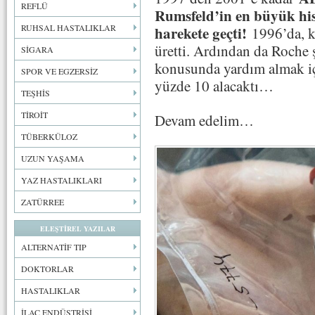
REFLÜ
Rumsfeld’in en büyük his
RUHSAL HASTALIKLAR
harekete geçti!
1996’da, ku
üretti. Ardından da Roche 
SİGARA
konusunda yardım almak içi
SPOR VE EGZERSİZ
yüzde 10 alacaktı…
TEŞHİS
TİROİT
Devam edelim…
TÜBERKÜLOZ
UZUN YAŞAMA
YAZ HASTALIKLARI
ZATÜRREE
ELEŞTİREL YAZILAR
ALTERNATİF TIP
DOKTORLAR
HASTALIKLAR
İLAÇ ENDÜSTRİSİ