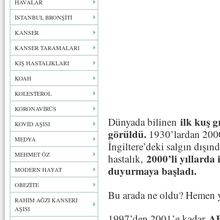
HAVALAR
İSTANBUL BRONŞİTİ
KANSER
KANSER TARAMALARI
KIŞ HASTALIKLARI
KOAH
KOLESTEROL
KORONAVİRÜS
ilk kuş g
Dünyada bilinen
KOVİD AŞISI
görüldü.
1930’lardan 2000
MEDYA
İngiltere’deki salgın dışın
MEHMET ÖZ
2000’li yıllarda 
hastalık,
duyurmaya başladı.
MODERN HAYAT
OBEZİTE
Bu arada ne oldu? Hemen y
RAHİM AĞZI KANSERİ
AŞISI
AB
1997’den 2001’e kadar