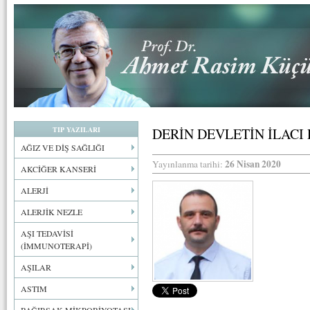
TIP YAZILARI
DERİN DEVLETİN İLACI
AĞIZ VE DİŞ SAĞLIĞI
26 Nisan 2020
Yayınlanma tarihi:
AKCİĞER KANSERİ
ALERJİ
ALERJİK NEZLE
AŞI TEDAVİSİ
(İMMUNOTERAPİ)
AŞILAR
ASTIM