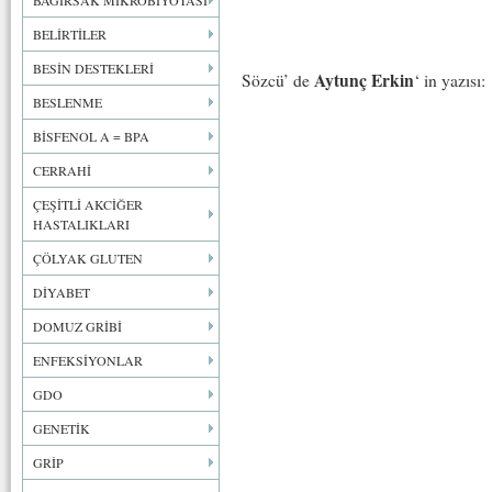
BAĞIRSAK MİKROBİYOTASI
BELİRTİLER
BESİN DESTEKLERİ
Aytunç Erkin
Sözcü’ de
‘ in yazısı:
BESLENME
BİSFENOL A = BPA
CERRAHİ
ÇEŞİTLİ AKCİĞER
HASTALIKLARI
ÇÖLYAK GLUTEN
DİYABET
DOMUZ GRİBİ
ENFEKSİYONLAR
GDO
GENETİK
GRİP