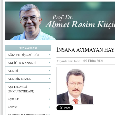
TIP YAZILARI
İNSANA ACIMAYAN HAY
AĞIZ VE DİŞ SAĞLIĞI
05 Ekim 2021
Yayınlanma tarihi:
AKCİĞER KANSERİ
ALERJİ
ALERJİK NEZLE
AŞI TEDAVİSİ
(İMMUNOTERAPİ)
AŞILAR
ASTIM