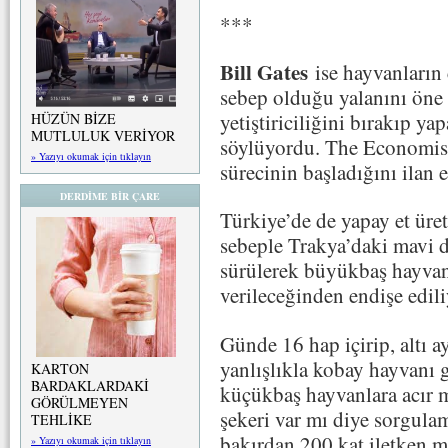
***
Bill Gates
ise hayvanların 
sebep olduğu yalanını öne 
yetiştiriciliğini bırakıp y
HÜZÜN BİZE
MUTLULUK VERİYOR
söylüyordu. The Economist
» Yazıyı okumak için tıklayın
sürecinin başladığını ilan et
DERDİME BİR ÇARE
Türkiye’de de yapay et üre
sebeple Trakya’daki mavi di
sürülerek büyükbaş hayvanl
verileceğinden endişe edili
Günde 16 hap içirip, altı ay
yanlışlıkla kobay hayvanı 
KARTON
BARDAKLARDAKİ
küçükbaş hayvanlara acır m
GÖRÜLMEYEN
şekeri var mı diye sorgula
TEHLİKE
bakırdan 200 kat iletken m
» Yazıyı okumak için tıklayın