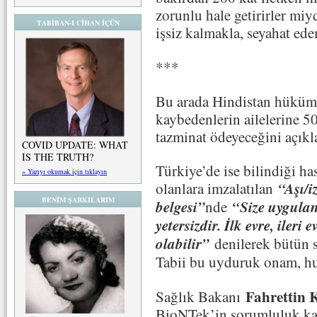
zorunlu hale getirirler miy
TABİBAN-I CİHAN İÇÜN
işsiz kalmakla, seyahat ed
***
Bu arada Hindistan hüküme
kaybedenlerin ailelerine 5
tazminat ödeyeceğini açıkl
COVID UPDATE: WHAT
IS THE TRUTH?
Türkiye’de ise bilindiği ha
» Yazıyı okumak için tıklayın
“Aşı/i
olanlara imzalatılan
BENİM ŞARKILARIM
belgesi”
“Size uygulana
nde
yetersizdir. İlk evre, ileri
olabilir”
denilerek bütün 
Tabii bu uyduruk onam, hu
Fahrettin 
Sağlık Bakanı
BioNTek’in sorumluluk kab