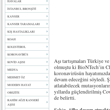
HAVALAR
İSTANBUL BRONŞİTİ
KANSER
KANSER TARAMALARI
KIŞ HASTALIKLARI
KOAH
KOLESTEROL
KORONAVİRÜS
Aşı tartışmaları Türkiye ve
KOVİD AŞISI
olmuştu ki BioNTech’in C
MEDYA
koronavirüsün hayatımızd
MEHMET ÖZ
devam edeceğini söyledi. Ş
atlatabilecek mutasyonların
MODERN HAYAT
yıllarda güçlendirilmiş Cov
OBEZİTE
de belirtti.
RAHİM AĞZI KANSERİ
AŞISI
“Bu devam etmekte 
Şahin,