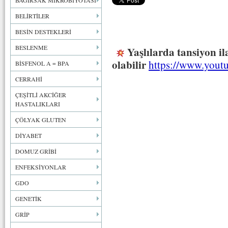
BAĞIRSAK MİKROBİYOTASI
BELİRTİLER
BESİN DESTEKLERİ
BESLENME
Yaşlılarda tansiyon i
olabilir
https://www.you
BİSFENOL A = BPA
CERRAHİ
ÇEŞİTLİ AKCİĞER
HASTALIKLARI
ÇÖLYAK GLUTEN
DİYABET
DOMUZ GRİBİ
ENFEKSİYONLAR
GDO
GENETİK
GRİP