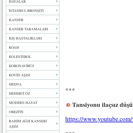
HAVALAR
İSTANBUL BRONŞİTİ
KANSER
KANSER TARAMALARI
KIŞ HASTALIKLARI
KOAH
KOLESTEROL
KORONAVİRÜS
KOVİD AŞISI
MEDYA
***
MEHMET ÖZ
Tansiyonu ilaçsız düşü
MODERN HAYAT
OBEZİTE
https://www.youtube.c
RAHİM AĞZI KANSERİ
AŞISI