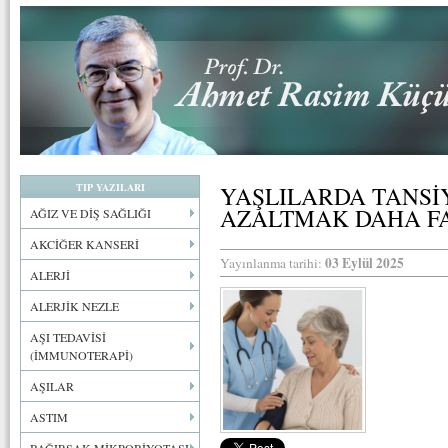
TIP YAZILARI
YAŞLILARDA TANSİ
AZALTMAK DAHA F
AĞIZ VE DİŞ SAĞLIĞI
AKCİĞER KANSERİ
03 Eylül 2025
Yayınlanma tarihi:
ALERJİ
ALERJİK NEZLE
AŞI TEDAVİSİ
(İMMUNOTERAPİ)
AŞILAR
ASTIM