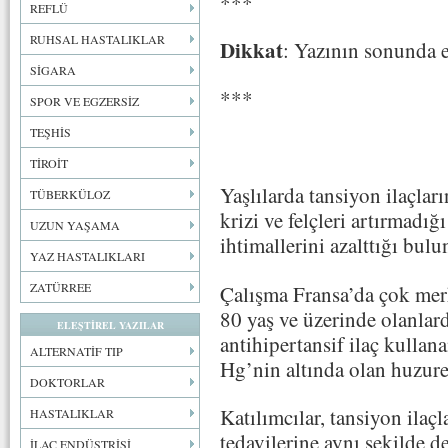
***
REFLÜ
RUHSAL HASTALIKLAR
Dikkat
: Yazının sonunda e
SİGARA
***
SPOR VE EGZERSİZ
TEŞHİS
TİROİT
Yaşlılarda tansiyon ilaçlar
TÜBERKÜLOZ
krizi ve felçleri artırmadı
UZUN YAŞAMA
ihtimallerini azalttığı bulu
YAZ HASTALIKLARI
ZATÜRREE
Çalışma Fransa’da çok mer
80 yaş ve üzerinde olanlard
ELEŞTİREL YAZILAR
antihipertansif ilaç kullan
ALTERNATİF TIP
Hg’nin altında olan huzurev
DOKTORLAR
Katılımcılar, tansiyon ilaçl
HASTALIKLAR
tedavilerine aynı şekilde 
İLAÇ ENDÜSTRİSİ