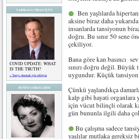
TABİBAN-I CİHAN İÇÜN
Ben yaşlılarda hipertans
aksine biraz daha yukarıda
insanlarda tansiyonun bir
doğru. Bu sınır 50 sene ön
çekiliyor.
Bana göre kan basıncı sevi
COVID UPDATE: WHAT
sınırı doğru değil. Büyük 
IS THE TRUTH?
uygundur. Küçük tansiyon d
» Yazıyı okumak için tıklayın
BENİM ŞARKILARIM
Çünkü yaşlandıkça damarlar
kalp gibi hayati organlara
için vücut bilinçli olarak k
gün bununla ilgili daha çok
Bu çalışma sadece tansiy
yaşlılar mutlaka gereksiz bi