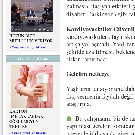
kalması), ilaç yan etkileri, 
diyabet, Parkinson) gibi fa
Kardiyovasküler Güvenl
kardiyovasküler olay riskin
HÜZÜN BİZE
MUTLULUK VERİYOR
artışa yol açmadı. Yani, tan
» Yazıyı okumak için tıklayın
şekilde azaltılması, beklen
riskini artırmadı.
DERDİME BİR ÇARE
Gelelim neticeye
Yaşlıların tansiyonunu dah
ilaç vermenin faydalı değil
araştırma.
KARTON
BARDAKLARDAKİ
Bu çalışmanın bir de tan
GÖRÜLMEYEN
yapılması gerekir; sonucun
TEHLİKE
isteyenle iddiaya da girerim
» Yazıyı okumak için tıklayın