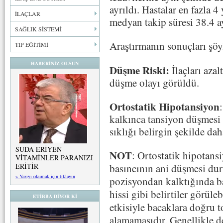
ayrıldı. Hastalar en fazla 4
İLAÇLAR
medyan takip süresi 38.4 ay
SAĞLIK SİSTEMİ
Araştırmanın sonuçları şöy
TIP EĞİTİMİ
HABERİNİZ OLSUN
Düşme Riski:
İlaçları aza
düşme olayı görüldü.
Ortostatik Hipotansiyon
kalkınca tansiyon düşmesi 
sıklığı belirgin şekilde d
SUDA ERİYEN
NOT
:
Ortostatik hipotans
VİTAMİNLER PARANIZI
ERİTİR
basıncının ani düşmesi dur
» Yazıyı okumak için tıklayın
pozisyondan kalktığında b
hissi gibi belirtiler görül
ETİBBA DİYOR Kİ
etkisiyle bacaklara doğru 
alamamasıdır. Genellikle 