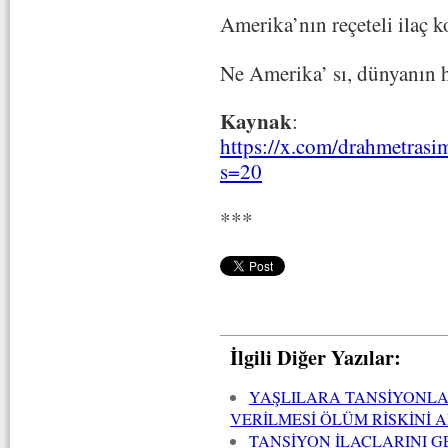
Amerika’nın reçeteli ilaç 
Ne Amerika’ sı, dünyanın h
Kaynak
:
https://x.com/drahmetras
s=20
***
İlgili Diğer Yazılar:
YAŞLILARA TANSİYONLA
VERİLMESİ ÖLÜM RİSKİNİ 
TANSİYON İLAÇLARINI G