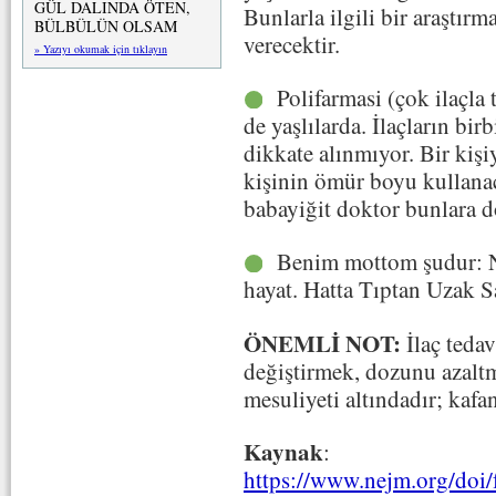
GÜL DALINDA ÖTEN,
Bunlarla ilgili bir araştı
BÜLBÜLÜN OLSAM
verecektir.
» Yazıyı okumak için tıklayın
Polifarmasi (çok ilaçla
de yaşlılarda. İlaçların birb
dikkate alınmıyor. Bir kişiy
kişinin ömür boyu kullanac
babayiğit doktor bunlara 
Benim mottom şudur: Ne 
hayat. Hatta Tıptan Uzak S
ÖNEMLİ NOT:
İlaç tedav
değiştirmek, dozunu azalt
mesuliyeti altındadır; kafa
Kaynak
:
https://www.nejm.org/do