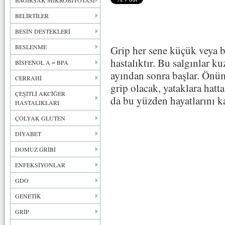
BAĞIRSAK MİKROBİYOTASI
BELİRTİLER
BESİN DESTEKLERİ
BESLENME
Grip her sene küçük veya b
hastalıktır. Bu salgınlar ku
BİSFENOL A = BPA
ayından sonra başlar. Önü
CERRAHİ
grip olacak, yataklara hatt
ÇEŞİTLİ AKCİĞER
da bu yüzden hayatlarını k
HASTALIKLARI
ÇÖLYAK GLUTEN
DİYABET
DOMUZ GRİBİ
ENFEKSİYONLAR
GDO
GENETİK
GRİP