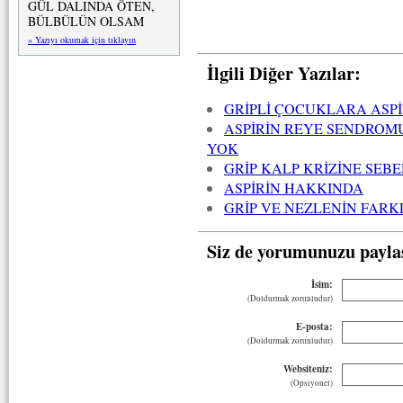
GÜL DALINDA ÖTEN,
BÜLBÜLÜN OLSAM
» Yazıyı okumak için tıklayın
İlgili Diğer Yazılar:
GRİPLİ ÇOCUKLARA ASP
ASPİRİN REYE SENDROM
YOK
GRİP KALP KRİZİNE SEB
ASPİRİN HAKKINDA
GRİP VE NEZLENİN FARK
Siz de yorumunuzu payla
İsim:
(Doldurmak zorunludur)
E-posta:
(Doldurmak zorunludur)
Websiteniz:
(Opsiyonel)