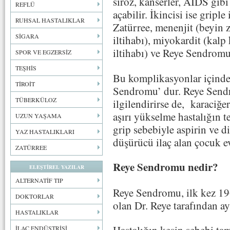
siroz, kanserler, AİDS gibi
REFLÜ
açabilir. İkincisi ise griple
RUHSAL HASTALIKLAR
Zatürree, menenjit (beyin za
SİGARA
iltihabı), miyokardit (kalp k
iltihabı) ve Reye Sendromu
SPOR VE EGZERSİZ
TEŞHİS
Bu komplikasyonlar içinde
TİROİT
Sendromu’ dur. Reye Send
TÜBERKÜLOZ
ilgilendirirse de, karaciğe
aşırı yükselme hastalığın t
UZUN YAŞAMA
grip sebebiyle aspirin ve diğ
YAZ HASTALIKLARI
düşürücü ilaç alan çocuk ev
ZATÜRREE
Reye Sendromu nedir?
ELEŞTİREL YAZILAR
ALTERNATİF TIP
Reye Sendromu, ilk kez 196
DOKTORLAR
olan Dr. Reye tarafından ay
HASTALIKLAR
Hastalığın kesin sebebi ta
İLAÇ ENDÜSTRİSİ