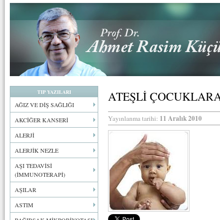
TIP YAZILARI
ATEŞLİ ÇOCUKLARA
AĞIZ VE DİŞ SAĞLIĞI
11 Aralık 2010
Yayınlanma tarihi:
AKCİĞER KANSERİ
ALERJİ
ALERJİK NEZLE
AŞI TEDAVİSİ
(İMMUNOTERAPİ)
AŞILAR
ASTIM