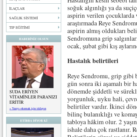
soğuk algınlığı ya da suçiç
İLAÇLAR
aspirin verilen çocuklarda 
SAĞLIK SİSTEMİ
araştırmada Reye Sendromu
TIP EĞİTİMİ
aspirin almış oldukları bel
Sendromuna grip salgınlar
HABERİNİZ OLSUN
ocak, şubat gibi kış ayların
Hastalık belirtileri
Reye Sendromu, grip gibi b
gün sonra iki aşamalı bir ha
dönemde şiddetli ve sürekli
SUDA ERİYEN
VİTAMİNLER PARANIZI
yorgunluk, uyku hali, çevrey
ERİTİR
belirtiler vardır. İkinci dö
» Yazıyı okumak için tıklayın
bilinç bulanıklığı ve komay
tabloya hâkim olur. 2 yaş
ETİBBA DİYOR Kİ
ishale daha çok rastlanır.
Belirtilerin süresi ve şidde