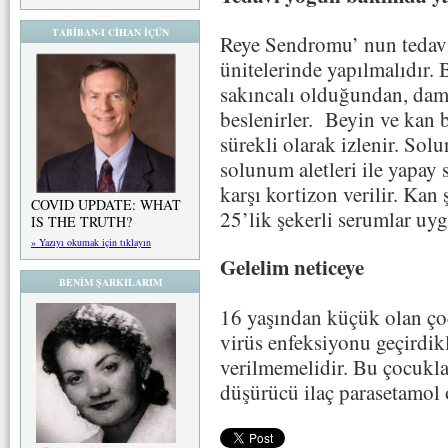
TABİBAN-I CİHAN İÇÜN
Reye Sendromu’ nun tedav
ünitelerinde yapılmalıdır. 
sakıncalı olduğundan, dama
beslenirler. Beyin ve kan ba
sürekli olarak izlenir. Sol
solunum aletleri ile yapay
karşı kortizon verilir. Kan
COVID UPDATE: WHAT
25’lik şekerli serumlar uyg
IS THE TRUTH?
» Yazıyı okumak için tıklayın
Gelelim neticeye
BENİM ŞARKILARIM
16 yaşından küçük olan çoc
virüs enfeksiyonu geçirdikl
verilmemelidir. Bu çocuklar
düşürücü ilaç parasetamol 