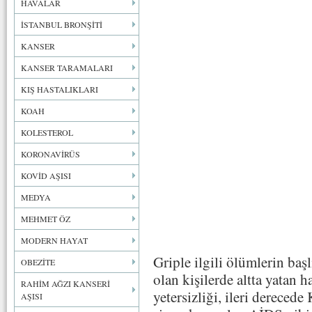
HAVALAR
İSTANBUL BRONŞİTİ
KANSER
KANSER TARAMALARI
KIŞ HASTALIKLARI
KOAH
KOLESTEROL
KORONAVİRÜS
KOVİD AŞISI
MEDYA
MEHMET ÖZ
MODERN HAYAT
Griple ilgili ölümlerin başl
OBEZİTE
olan kişilerde altta yatan 
RAHİM AĞZI KANSERİ
yetersizliği, ileri dereced
AŞISI