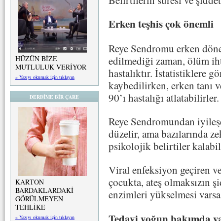
Erken teşhis çok önemli
Reye Sendromu erken döne
edilmediği zaman, ölüm ih
HÜZÜN BİZE
MUTLULUK VERİYOR
hastalıktır. İstatistiklere 
» Yazıyı okumak için tıklayın
kaybedilirken, erken tanı v
90’ı hastalığı atlatabilirler.
DERDİME BİR ÇARE
Reye Sendromundan iyileşe
düzelir, ama bazılarında ze
psikolojik belirtiler kalabil
Viral enfeksiyon geçiren ve
çocukta, ateş olmaksızın şi
KARTON
BARDAKLARDAKİ
enzimleri yükselmesi vars
GÖRÜLMEYEN
TEHLİKE
Tedavi yoğun bakımda ya
» Yazıyı okumak için tıklayın