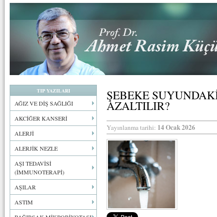
TIP YAZILARI
ŞEBEKE SUYUNDAKİ
AZALTILIR?
AĞIZ VE DİŞ SAĞLIĞI
AKCİĞER KANSERİ
14 Ocak 2026
Yayınlanma tarihi:
ALERJİ
ALERJİK NEZLE
AŞI TEDAVİSİ
(İMMUNOTERAPİ)
AŞILAR
ASTIM