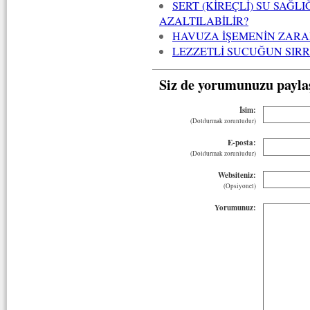
SERT (KİREÇLİ) SU SAĞLI
AZALTILABİLİR?
HAVUZA İŞEMENİN ZARA
LEZZETLİ SUCUĞUN SIRR
Siz de yorumunuzu payla
İsim:
(Doldurmak zorunludur)
E-posta:
(Doldurmak zorunludur)
Websiteniz:
(Opsiyonel)
Yorumunuz: