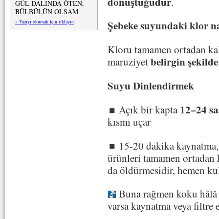
dönüştüğüdür
.
GÜL DALINDA ÖTEN,
BÜLBÜLÜN OLSAM
Şebeke suyundaki klor nas
» Yazıyı okumak için tıklayın
Kloru tamamen ortadan kal
belirgin şekilde
maruziyet
Suyu Dinlendirmek
12–24 sa
Açık bir kapta
kısmı uçar
15-20 dakika kaynatma, k
ürünleri tamamen ortadan k
da öldürmesidir, hemen kull
Buna rağmen koku hâlâ ç
varsa kaynatma veya filtre e