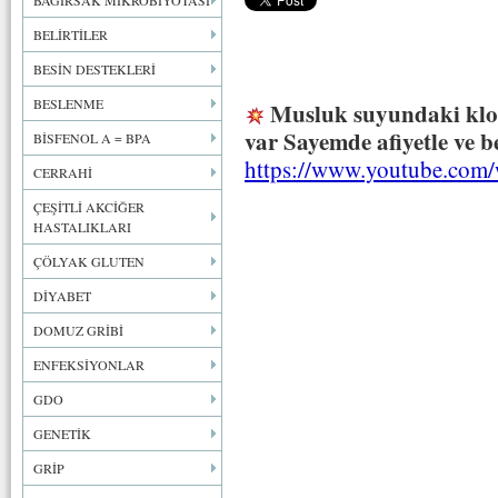
BAĞIRSAK MİKROBİYOTASI
BELİRTİLER
BESİN DESTEKLERİ
BESLENME
Musluk suyundaki klor
var Sayemde afiyetle ve b
BİSFENOL A = BPA
https://www.youtube.com
CERRAHİ
ÇEŞİTLİ AKCİĞER
HASTALIKLARI
ÇÖLYAK GLUTEN
DİYABET
DOMUZ GRİBİ
ENFEKSİYONLAR
GDO
GENETİK
GRİP