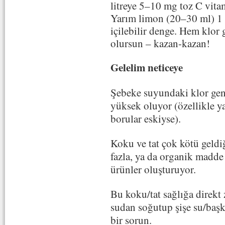
litreye 5–10 mg toz C vita
Yarım limon (20–30 ml) 1 li
içilebilir denge. Hem klor
olursun – kazan-kazan!
Gelelim neticeye
Şebeke suyundaki klor ge
yüksek
oluyor (özellikle y
borular eskiyse).
Koku ve tat çok kötü geld
fazla
, ya da
organik madde 
ürünler oluşturuyor.
Bu koku/tat
sağlığa direkt
sudan soğutup şişe su/başka
bir sorun.