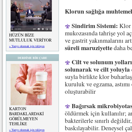
Klorun sağlığa muhtemel 
Sindirim Sistemi:
Klor
mukozasında tahrişe yol aç
HÜZÜN BİZE
ve gastrit yakınmalarını art
MUTLULUK VERİYOR
süreli maruziyette
daha be
» Yazıyı okumak için tıklayın
DERDİME BİR ÇARE
Cilt ve solunum yollar
solunarak ve cilt yoluyla
suyla birlikte klor buharla
kuruluk ve egzama, astımı 
oluşturabilir
Bağırsak mikrobiyotası
KARTON
öldürmek için kullanılır; a
BARDAKLARDAKİ
GÖRÜLMEYEN
bakterilerle sınırlı değildir
TEHLİKE
baskılayabilir. Deneysel ç
» Yazıyı okumak için tıklayın