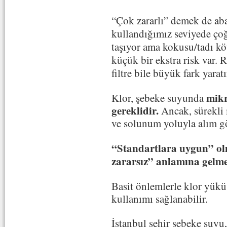
“Çok zararlı” demek de aba
kullandığımız seviyede
çoğ
taşıyor ama
kokusu/tadı kö
küçük bir ekstra risk
var. R
filtre bile büyük fark yaratı
mikr
Klor, şebeke suyunda
gereklidir.
Ancak, sürekli 
ve solunum yoluyla alım gö
“Standartlara uygun” o
zararsız” anlamına gelme
Basit önlemlerle klor yükü 
kullanımı sağlanabilir.
İstanbul şehir şebeke suyu, 