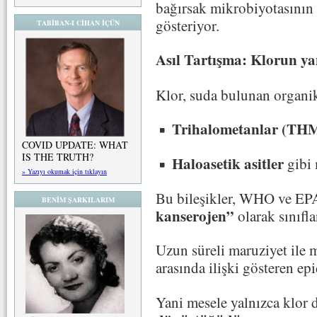
bağırsak mikrobiyotasının ç
gösteriyor.
TABİBAN-I CİHAN İÇÜN
Asıl Tartışma: Klorun ya
Klor, suda bulunan organik
Trihalometanlar (TH
COVID UPDATE: WHAT
IS THE TRUTH?
Haloasetik asitler
gibi
» Yazıyı okumak için tıklayın
Bu bileşikler, WHO ve EP
BENİM ŞARKILARIM
kanserojen”
olarak sınıfl
Uzun süreli maruziyet ile 
arasında ilişki gösteren e
Yani mesele yalnızca klor 