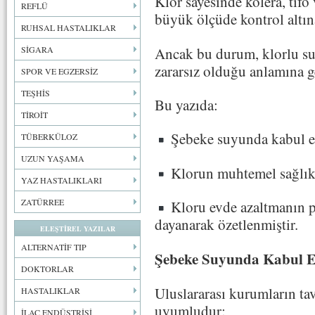
Klor sayesinde kolera, tifo
REFLÜ
büyük ölçüde kontrol altına
RUHSAL HASTALIKLAR
Ancak bu durum, klorlu suy
SİGARA
zararsız olduğu anlamına 
SPOR VE EGZERSİZ
TEŞHİS
Bu yazıda:
TİROİT
Şebeke suyunda kabul edi
TÜBERKÜLOZ
UZUN YAŞAMA
Klorun muhtemel sağlık 
YAZ HASTALIKLARI
ZATÜRREE
Kloru evde azaltmanın pr
dayanarak özetlenmiştir.
ELEŞTİREL YAZILAR
ALTERNATİF TIP
Şebeke Suyunda Kabul Ed
DOKTORLAR
Uluslararası kurumların tav
HASTALIKLAR
uyumludur:
İLAÇ ENDÜSTRİSİ