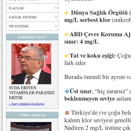
İLAÇLAR
Dünya Sağlık Örgütü
SAĞLIK SİSTEMİ
mg/L serbest klor
(mikrob
TIP EĞİTİMİ
ABD Çevre Koruma Aj
HABERİNİZ OLSUN
sınır: 4 mg/L
Tat ve koku eşiği:
Çoğu
fark eder
Burada önemli bir ayrım va
SUDA ERİYEN
Üst sınır
, “hiç zararsız”
VİTAMİNLER PARANIZI
beklenmeyen seviye
anlamı
ERİTİR
» Yazıyı okumak için tıklayın
Türkiye’de (ve çoğu be
ETİBBA DİYOR Kİ
kalıntı klor seviyesi genel
Nadiren 2 mg/L üstüne çık