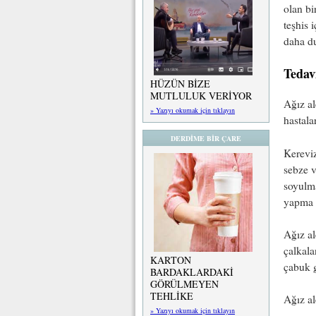
olan bi
teşhis 
daha du
Tedavi
HÜZÜN BİZE
MUTLULUK VERİYOR
Ağız al
» Yazıyı okumak için tıklayın
hastala
DERDİME BİR ÇARE
Kereviz
sebze v
soyulma
yapma e
Ağız al
çalkala
KARTON
çabuk 
BARDAKLARDAKİ
GÖRÜLMEYEN
TEHLİKE
Ağız al
» Yazıyı okumak için tıklayın