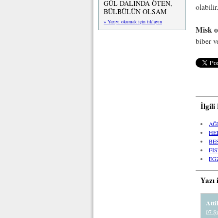
GÜL DALINDA ÖTEN,
olabilir
BÜLBÜLÜN OLSAM
» Yazıyı okumak için tıklayın
Misk ot
biber v
İlgil
AĞ
HE
BE
FIS
EG
Yazı 
Atti
07 Ş