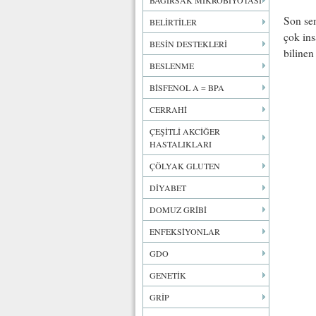
BAĞIRSAK MİKROBİYOTASI
Son sen
BELİRTİLER
çok ins
BESİN DESTEKLERİ
bilinen
BESLENME
BİSFENOL A = BPA
CERRAHİ
ÇEŞİTLİ AKCİĞER
HASTALIKLARI
ÇÖLYAK GLUTEN
DİYABET
DOMUZ GRİBİ
ENFEKSİYONLAR
GDO
GENETİK
GRİP