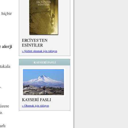
 hiçbir
ERCİYES'TEN
ESİNTİLER
 alerji
» Şiirleri okumak için tıklayın
KAYSERİ FASLI
takala
,
KAYSERİ FASLI
üzere
» Okumak için tıklayın
ir.
rlı