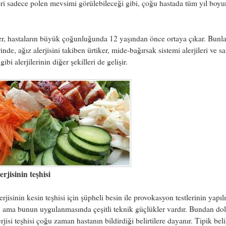
leri sadece polen mevsimi görülebileceği gibi, çoğu hastada tüm yıl boy
ler, hastaların büyük çoğunluğunda 12 yaşından önce ortaya çıkar. Bunla
rinde, ağız alerjisini takiben ürtiker, mide-bağırsak sistemi alerjileri ve 
gibi alerjilerinin diğer şekilleri de gelişir.
erjisinin teşhisi
erjisinin kesin teşhisi için şüpheli besin ile provokasyon testlerinin yapı
, ama bunun uygulanmasında çeşitli teknik güçlükler vardır. Bundan dol
erjisi teşhisi çoğu zaman hastanın bildirdiği belirtilere dayanır. Tipik belir