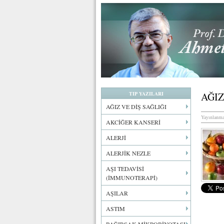
TIP YAZILARI
AĞIZ
AĞIZ VE DİŞ SAĞLIĞI
Yayınlanma
AKCİĞER KANSERİ
ALERJİ
ALERJİK NEZLE
AŞI TEDAVİSİ
(İMMUNOTERAPİ)
AŞILAR
ASTIM