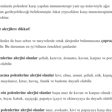
stalarda polenlere karşı yapılan immunoterapi yani aşı tedavisiyle ağız
inin gerileyebileceği belirlenmiştir, fakat yiyeceklere karşı imunoterapinin
yoktur.
 alerjilere dikkat!
çapraz
lenler ile bazı sebze ve meyvelerde ortak alerjenler bulunmasına
ilir. Bu durumun en iyi bilinen örnekleri şunlardır:
nlerine alerjisi
olanlar
şeftali, kereviz, domates, kavun, karpuz ve por
olabilir.
acına polenlerine alerjisi
olanlar
kivi, elma, armut, şeftali, erik, kişniş
 maydanoz, kiraz, havuç, fındık ve bademe duyarlı olabilir.
otu polenlerine alerjisi olanlar
başta muz ile kavun ve karpuz olmak 
, hıyar, kabak, ayçiçeği, papatya (çayı) ve ekinezyaya da duyarlı olabil
polenlerine alerjisi olanlar
muz, avokado, kivi ve papayaya karşı duya