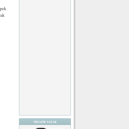
 pek
rak
MİSAFİR YAZAR