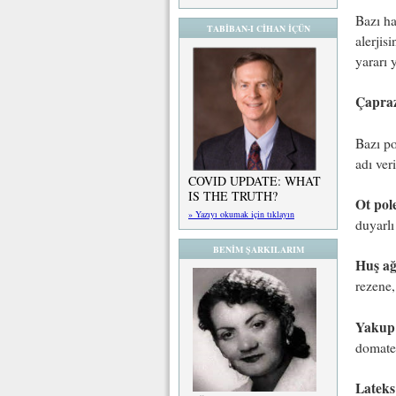
Bazı ha
TABİBAN-I CİHAN İÇÜN
alerjis
yararı 
Çapraz
Bazı po
adı ver
COVID UPDATE: WHAT
IS THE TRUTH?
Ot pole
» Yazıyı okumak için tıklayın
duyarlı 
BENİM ŞARKILARIM
Huş ağ
rezene,
Yakup 
domates
Lateks 