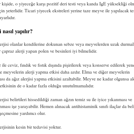
r kişide, o yiyeceğe karşı pozitif deri testi veya kanda IgE yüksekliği ol
için yeterlidir. Ticari yiyecek ekstreleri yerine taze meyve ile yapılacak te
yarlıdır.
 nasıl yapılır?
erjisi olanlar kendilerine dokunan sebze veya meyvelerden uzak durmal
r çapraz alerji yapan polen ve besinleri iyi bilmelidir.
 ile ceviz, fındık ve fıstık dışında pişirilerek veya konserve edilerek yen
e meyvelerin alerji yapma etkisi daha azdır. Elma ve diğer meyvelerin
sı da ağız alerjisi yapma etkisini azaltabilir. Meyve ne kadar olgunsa ale
tkisinin de o kadar fazla olduğu unutulmamalıdır.
erjisi belirtileri hissedildiği zaman ağzın temiz su ile iyice yıkanması ve
nması işe yarayabilir. Hemen alınacak antihistaminik sınıfı ilaçlar da beli
geçmesine yardımcı olur.
erjisinin kesin bir tedavisi yoktur.