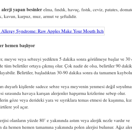
 alerji yapan besinler
elma, fındık, havuç, fıstık, ceviz, patates, domat
ık, kavun, karpuz, muz, armut ve şeftalidir.
iler hemen başlıyor
ler, meyve veya sebzeyi yedikten 5 dakika sonra görülmeye başlar ve 30
de tüm belirtiler ortaya çıkmış olur. Çok nadir de olsa, belirtiler 90 daki
ayabilir. Belirtiler, başladıktan 30-90 dakika sonra da tamamen kaybolu
ırı duyarlı kişilerde sadece sebze veya meyvenin yenmesi değil soyulma
si sırasında havaya karışan alerjenler hapşırma krizlerine sebep olur.
lerin göze veya derideki yara ve sıyrıklara temas etmesi de kaşınma, kı
irtilere yol açar.
erjisi olanların yüzde 80’ e yakınında astım veya alerjik nezle vardır ve
n da hemen hemen tamamına yakınında polen alerjisi bulunur. Ağız aler