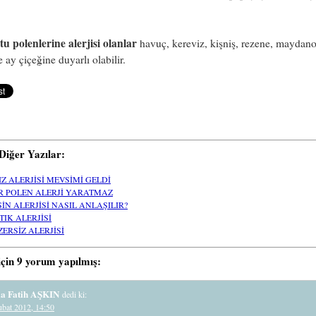
.
u polenlerine alerjisi olanlar
havuç, kereviz, kişniş, rezene, maydano
e ay çiçeğine duyarlı olabilir.
i Diğer Yazılar:
IZ ALERJİSİ MEVSİMİ GELDİ
R POLEN ALERJİ YARATMAZ
SİN ALERJİSİ NASIL ANLAŞILIR?
TIK ALERJİSİ
ZERSİZ ALERJİSİ
için 9 yorum yapılmış:
la Fatih AŞKIN
dedi ki:
ubat 2012, 14:50