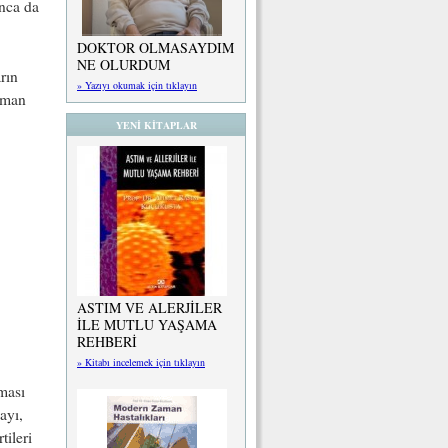
unca da
DOKTOR OLMASAYDIM
NE OLURDUM
rın
» Yazıyı okumak için tıklayın
saman
YENİ KİTAPLAR
ASTIM VE ALERJİLER
İLE MUTLU YAŞAMA
REHBERİ
» Kitabı incelemek için tıklayın
lması
ayı,
tileri