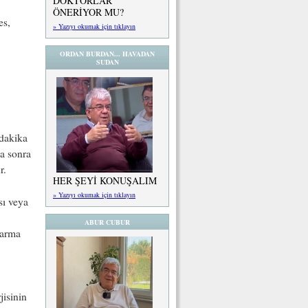
DOKTORLAR
ÖNERİYOR MU?
es,
» Yazıyı okumak için tıklayın
ORDAN BURDAN... HAVADAN
SUDAN
 dakika
ka sonra
r.
HER ŞEYİ KONUŞALIM
» Yazıyı okumak için tıklayın
sı veya
ABUR CUBUR
zarma
jisinin