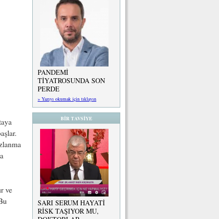
PANDEMİ
TİYATROSUNDA SON
PERDE
» Yazıyı okumak için tıklayın
BİR TAVSİYE
taya
aşlar.
ızlanma
da
ır ve
 Bu
SARI SERUM HAYATİ
RİSK TAŞIYOR MU,