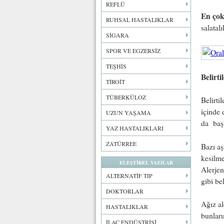
REFLÜ
En çok
RUHSAL HASTALIKLAR
salatal
SİGARA
SPOR VE EGZERSİZ
TEŞHİS
Belirt
TİROİT
TÜBERKÜLOZ
Belirti
içinde 
UZUN YAŞAMA
da başl
YAZ HASTALIKLARI
ZATÜRREE
Bazı aş
kesilme
ELEŞTİREL YAZILAR
Alerjen
ALTERNATİF TIP
gibi bel
DOKTORLAR
Ağız al
HASTALIKLAR
bunları
İLAÇ ENDÜSTRİSİ