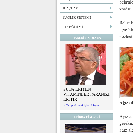
belirti
İLAÇLAR
vardır.
SAĞLIK SİSTEMİ
Belirti
TIP EĞİTİMİ
üçte bi
nezlesi 
HABERİNİZ OLSUN
SUDA ERİYEN
VİTAMİNLER PARANIZI
ERİTİR
Ağız al
» Yazıyı okumak için tıklayın
Ağız al
ETİBBA DİYOR Kİ
gerekir
ağız al