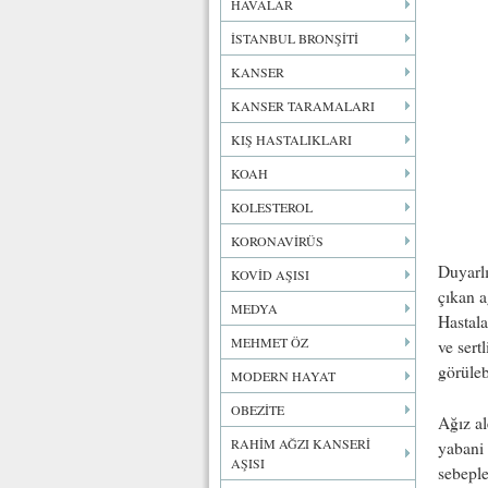
HAVALAR
İSTANBUL BRONŞİTİ
KANSER
KANSER TARAMALARI
KIŞ HASTALIKLARI
KOAH
KOLESTEROL
KORONAVİRÜS
Duyarlı
KOVİD AŞISI
çıkan a
MEDYA
Hastala
MEHMET ÖZ
ve sert
görülebi
MODERN HAYAT
OBEZİTE
Ağız al
RAHİM AĞZI KANSERİ
yabani 
AŞISI
sebeple