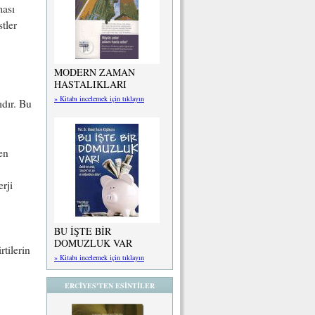
ması
stler
MODERN ZAMAN
HASTALIKLARI
» Kitabı incelemek için tıklayın
ıdır. Bu
en
rji
BU İŞTE BİR
DOMUZLUK VAR
rtilerin
» Kitabı incelemek için tıklayın
ERCİYES'TEN ESİNTİLER