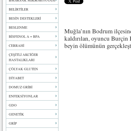
BAĞIRSAK MİKROBİYOTASI
BELİRTİLER
BESİN DESTEKLERİ
BESLENME
Muğla’nın Bodrum ilçesind
BİSFENOL A = BPA
kaldırılan, oyuncu Burçin 
beyin ölümünün gerçekleştir
CERRAHİ
ÇEŞİTLİ AKCİĞER
HASTALIKLARI
ÇÖLYAK GLUTEN
DİYABET
DOMUZ GRİBİ
ENFEKSİYONLAR
GDO
GENETİK
GRİP