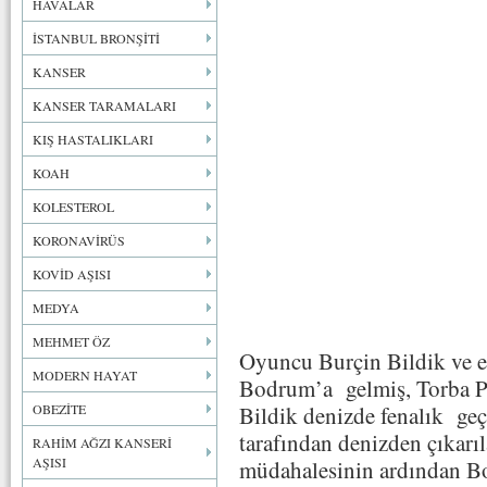
HAVALAR
İSTANBUL BRONŞİTİ
KANSER
KANSER TARAMALARI
KIŞ HASTALIKLARI
KOAH
KOLESTEROL
KORONAVİRÜS
KOVİD AŞISI
MEDYA
MEHMET ÖZ
Oyuncu Burçin Bildik ve eş
MODERN HAYAT
Bodrum’a gelmiş, Torba Pl
OBEZİTE
Bildik denizde fenalık geçi
tarafından denizden çıkarıl
RAHİM AĞZI KANSERİ
AŞISI
müdahalesinin ardından B