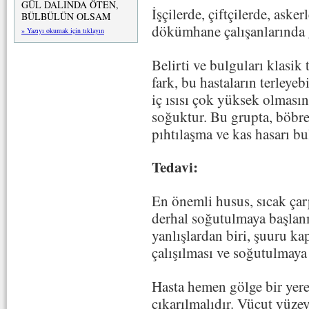
GÜL DALINDA ÖTEN,
İşçilerde, çiftçilerde, aske
BÜLBÜLÜN OLSAM
dökümhane çalışanlarında 
» Yazıyı okumak için tıklayın
Belirti ve bulguları klasik
fark, bu hastaların terleye
iç ısısı çok yüksek olmasın
soğuktur. Bu grupta, böbrek
pıhtılaşma ve kas hasarı bu
Tedavi:
En önemli husus, sıcak çar
derhal soğutulmaya başlanm
yanlışlardan biri, şuuru kap
çalışılması ve soğutulmaya
Hasta hemen gölge bir yere
çıkarılmalıdır. Vücut yüzey