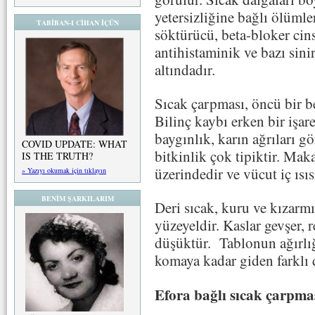
yetersizliğine bağlı ölümle
TABİBAN-I CİHAN İÇÜN
söktürücü, beta-bloker cins
antihistaminik ve bazı sinir
altındadır.
Sıcak çarpması, öncü bir be
Bilinç kaybı erken bir işare
baygınlık, karın ağrıları gö
COVID UPDATE: WHAT
bitkinlik çok tipiktir. Mak
IS THE TRUTH?
üzerindedir ve vücut iç ısıs
» Yazıyı okumak için tıklayın
BENİM ŞARKILARIM
Deri sıcak, kuru ve kızarmı
yüzeyeldir. Kaslar gevşer, r
düşüktür. Tablonun ağırlı
komaya kadar giden farklı d
Efora bağlı sıcak çarpma