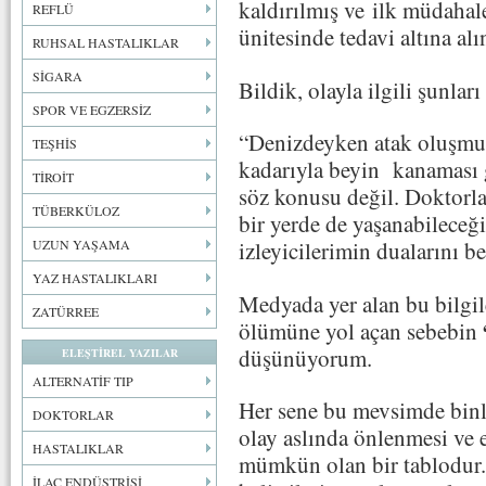
kaldırılmış ve ilk müdaha
REFLÜ
ünitesinde tedavi altına alı
RUHSAL HASTALIKLAR
SİGARA
Bildik, olayla ilgili şunları
SPOR VE EGZERSİZ
“Denizdeyken atak oluşmu
TEŞHİS
kadarıyla beyin kanaması 
TİROİT
söz konusu değil. Doktorla
TÜBERKÜLOZ
bir yerde de yaşanabileceği
UZUN YAŞAMA
izleyicilerimin dualarını b
YAZ HASTALIKLARI
Medyada yer alan bu bilgil
ZATÜRREE
ölümüne yol açan sebebin
düşünüyorum.
ELEŞTİREL YAZILAR
ALTERNATİF TIP
Her sene bu mevsimde binl
DOKTORLAR
olay aslında önlenmesi ve 
HASTALIKLAR
mümkün olan bir tablodur.
İLAÇ ENDÜSTRİSİ