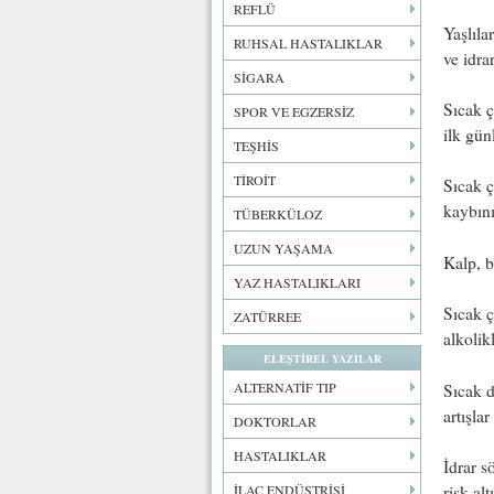
REFLÜ
Yaşlıla
RUHSAL HASTALIKLAR
ve idra
SİGARA
Sıcak ç
SPOR VE EGZERSİZ
ilk gün
TEŞHİS
TİROİT
Sıcak ç
kaybını
TÜBERKÜLOZ
UZUN YAŞAMA
Kalp, b
YAZ HASTALIKLARI
Sıcak ç
ZATÜRREE
alkolik
ELEŞTİREL YAZILAR
ALTERNATİF TIP
Sıcak d
artışlar
DOKTORLAR
HASTALIKLAR
İdrar s
risk alt
İLAÇ ENDÜSTRİSİ