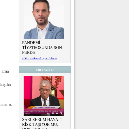
PANDEMİ
TİYATROSUNDA SON
PERDE
» Yazıyı okumak için tıklayın
BİR TAVSİYE
ı ama
kişiler
asıdır.
SARI SERUM HAYATİ
RİSK TAŞIYOR MU,