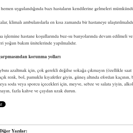
 hemen uygulandığında bazı hastaların kendilerine gelmeleri mümkündü
alar, klimalı ambulanslarla en kısa zamanda bir hastaneye ulaştırılmalıdı
a işlemine hastane koşullarında buz-su banyolarında devam edilmeli ve
eri yoğun bakım ünitelerinde yapılmalıdır.
çarpmasından korunma yolları
ybını azaltmak için, çok gerekli değilse sokağa çıkmayın (özellikle saat
 açık renk, bol, pamuklu kıyafetler giyin, güneş altında efordan kaçının, 
eya soda veya sporcu içecekleri için, meyve, sebze ve salata yiyin, alko
mayın, fazla kahve ve çaydan uzak durun.
i Diğer Yazılar: