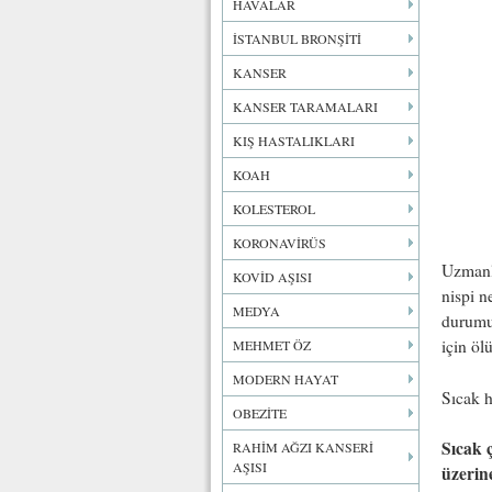
HAVALAR
İSTANBUL BRONŞİTİ
KANSER
KANSER TARAMALARI
KIŞ HASTALIKLARI
KOAH
KOLESTEROL
KORONAVİRÜS
Uzmanla
KOVİD AŞISI
nispi n
MEDYA
durumun
için ölü
MEHMET ÖZ
MODERN HAYAT
Sıcak h
OBEZİTE
Sıcak 
RAHİM AĞZI KANSERİ
AŞISI
üzerin