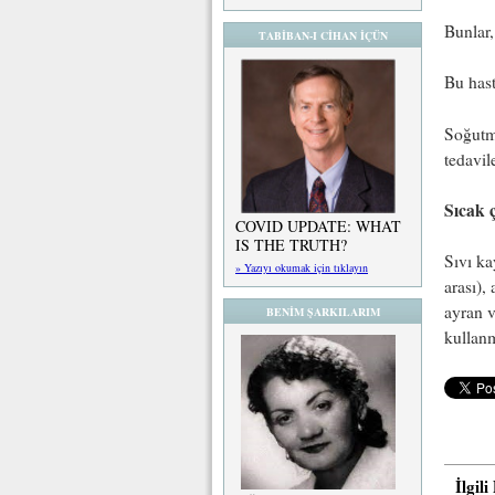
Bunlar,
TABİBAN-I CİHAN İÇÜN
Bu hast
Soğutm
tedavil
Sıcak 
COVID UPDATE: WHAT
IS THE TRUTH?
Sıvı ka
» Yazıyı okumak için tıklayın
arası),
ayran v
BENİM ŞARKILARIM
kullan
İlgil