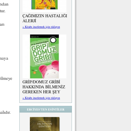
undan
tur.
ÇAĞIMIZIN HASTALIĞI
ALERJİ
arı
» Kitabı incelemek için tıklayın
lmaya
irilmeye
GRİP/DOMUZ GRİBİ
HAKKINDA BİLMENİZ
GEREKEN HER ŞEY
» Kitabı incelemek için tıklayın
ERCİYES'TEN ESİNTİLER
lıdır.