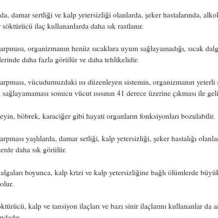
rda, damar sertliği ve kalp yetersizliği olanlarda, şeker hastalarında, alko
r söktürücü ilaç kullananlarda daha sık rastlanır.
arpması, organizmanın henüz sıcaklara uyum sağlayamadığı, sıcak dalg
lerinde daha fazla görülür ve daha tehlikelidir.
arpması, vücudumuzdaki ısı düzenleyen sistemin, organizmanın yeterli ı
 sağlayamaması sonucu vücut ısısının 41 derece üzerine çıkması ile geli
eyin, böbrek, karaciğer gibi hayati organların fonksiyonları bozulabilir.
arpması yaşlılarda, damar setliği, kalp yetersizliği, şeker hastalığı olanl
lerde daha sık görülür.
algaları boyunca, kalp krizi ve kalp yetersizliğine bağlı ölümlerde büyü
 olur.
öktürücü, kalp ve tansiyon ilaçları ve bazı sinir ilaçlarını kullananlar da a
ındadır.