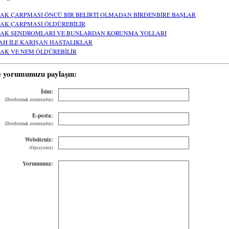
CAK ÇARPMASI ÖNCÜ BİR BELİRTİ OLMADAN BİRDENBİRE BAŞLAR
CAK ÇARPMASI ÖLDÜREBİLİR
CAK SENDROMLARI VE BUNLARDAN KORUNMA YOLLARI
AH İLE KARIŞAN HASTALIKLAR
CAK VE NEM ÖLDÜREBİLİR
e yorumunuzu paylaşın:
İsim:
(Doldurmak zorunludur)
E-posta:
(Doldurmak zorunludur)
Websiteniz:
(Opsiyonel)
Yorumunuz: