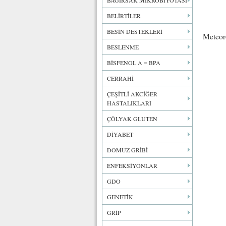
BAĞIRSAK MİKROBİYOTASI
BELİRTİLER
BESİN DESTEKLERİ
Meteoro
BESLENME
BİSFENOL A = BPA
CERRAHİ
ÇEŞİTLİ AKCİĞER
HASTALIKLARI
ÇÖLYAK GLUTEN
DİYABET
DOMUZ GRİBİ
ENFEKSİYONLAR
GDO
GENETİK
GRİP