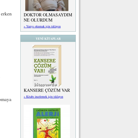
 erken
DOKTOR OLMASAYDIM
NE OLURDUM
» Yazıyı okumak için tıklayın
YENİ KİTAPLAR
KANSERE ÇÖZÜM VAR
» Kitabı incelemek için tıklayın
komaya