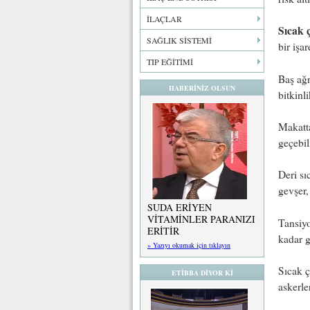
İLAÇLAR
Sıcak 
SAĞLIK SİSTEMİ
bir işar
TIP EĞİTİMİ
Baş ağr
HABERİNİZ OLSUN
bitkinli
Makatta
geçebili
Deri sı
gevşer, 
SUDA ERİYEN
VİTAMİNLER PARANIZI
Tansiyo
ERİTİR
kadar g
» Yazıyı okumak için tıklayın
Sıcak ç
ETİBBA DİYOR Kİ
askerle