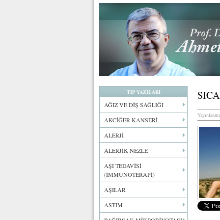
TIP YAZILARI
SIC
AĞIZ VE DİŞ SAĞLIĞI
Yayınlanma
AKCİĞER KANSERİ
ALERJİ
ALERJİK NEZLE
AŞI TEDAVİSİ
(İMMUNOTERAPİ)
AŞILAR
ASTIM