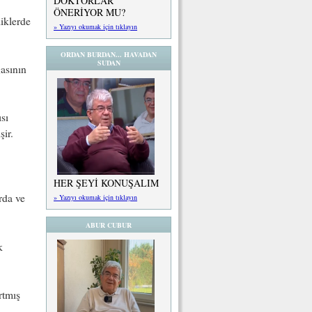
DOKTORLAR
ÖNERİYOR MU?
liklerde
» Yazıyı okumak için tıklayın
ORDAN BURDAN... HAVADAN
SUDAN
asının
sı
şir.
HER ŞEYİ KONUŞALIM
arda ve
» Yazıyı okumak için tıklayın
ABUR CUBUR
k
rtmış