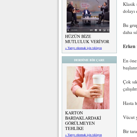
Klasik 
dolayı 
Bu grup
daha sı
HÜZÜN BİZE
MUTLULUK VERİYOR
Erken 
» Yazıyı okumak için tıklayın
En önem
DERDİME BİR ÇARE
başlanm
Çok sık
çalışıl
Hasta h
KARTON
Vücut y
BARDAKLARDAKİ
GÖRÜLMEYEN
TEHLİKE
Bir tar
» Yazıyı okumak için tıklayın