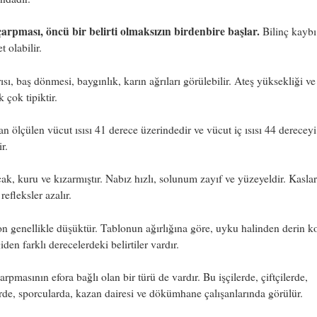
çarpması, öncü bir belirti olmaksızın birdenbire başlar.
Bilinç kaybı
et olabilir.
ısı, baş dönmesi, baygınlık, karın ağrıları görülebilir. Ateş yüksekliği ve
k çok tipiktir.
n ölçülen vücut ısısı 41 derece üzerindedir ve vücut iç ısısı 44 dereceyi
r.
cak, kuru ve kızarmıştır. Nabız hızlı, solunum zayıf ve yüzeyeldir. Kaslar
refleksler azalır.
n genellikle düşüktür. Tablonun ağırlığına göre, uyku halinden derin 
iden farklı derecelerdeki belirtiler vardır.
arpmasının efora bağlı olan bir türü de vardır. Bu işçilerde, çiftçilerde,
rde, sporcularda, kazan dairesi ve dökümhane çalışanlarında görülür.