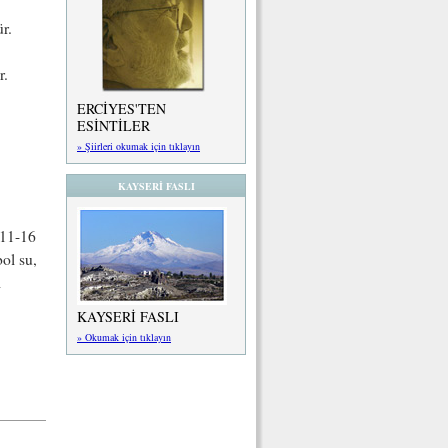
r.
r.
ERCİYES'TEN
ESİNTİLER
» Şiirleri okumak için tıklayın
KAYSERİ FASLI
 11-16
bol su,
l
KAYSERİ FASLI
» Okumak için tıklayın