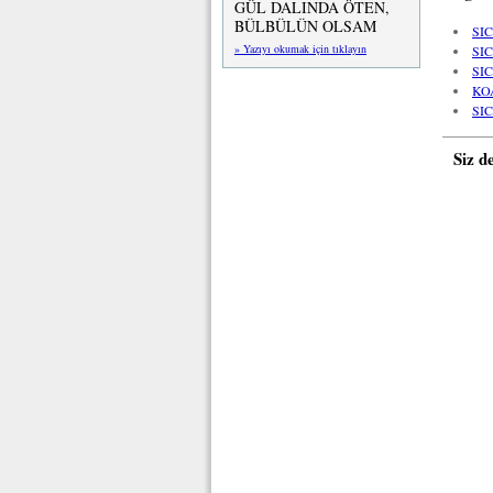
GÜL DALINDA ÖTEN,
BÜLBÜLÜN OLSAM
SI
» Yazıyı okumak için tıklayın
SI
SI
KO
SI
Siz d