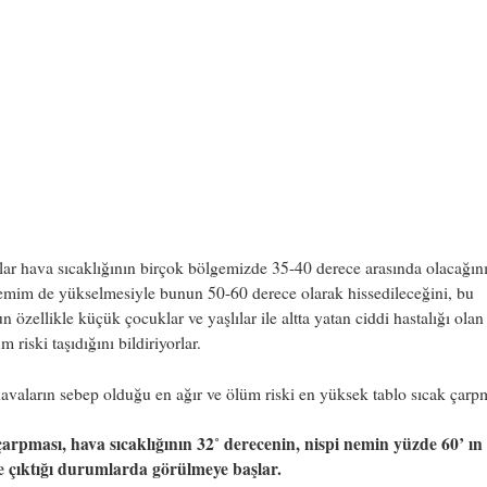
r hava sıcaklığının birçok bölgemizde 35-40 derece arasında olacağın
emim de yükselmesiyle bunun 50-60 derece olarak hissedileceğini, bu
 özellikle küçük çocuklar ve yaşlılar ile altta yatan ciddi hastalığı olan 
m riski taşıdığını bildiriyorlar.
avaların sebep olduğu en ağır ve ölüm riski en yüksek tablo sıcak çarpm
çarpması, hava sıcaklığının 32˚ derecenin, nispi nemin yüzde 60’ ın
e çıktığı durumlarda görülmeye başlar.