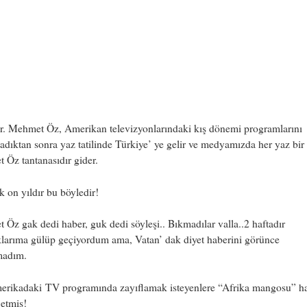
Dr. Mehmet Öz, Amerikan televizyonlarındaki kış dönemi programlarını
dıktan sonra yaz tatilinde Türkiye’ ye gelir ve medyamızda her yaz bir
Öz tantanasıdır gider.
k on yıldır bu böyledir!
Öz gak dedi haber, guk dedi söyleşi.. Bıkmadılar valla..2 haftadır
larıma gülüp geçiyordum ama, Vatan’ dak diyet haberini görünce
madım.
erikadaki TV programında zayıflamak isteyenlere “Afrika mangosu” h
 etmiş!