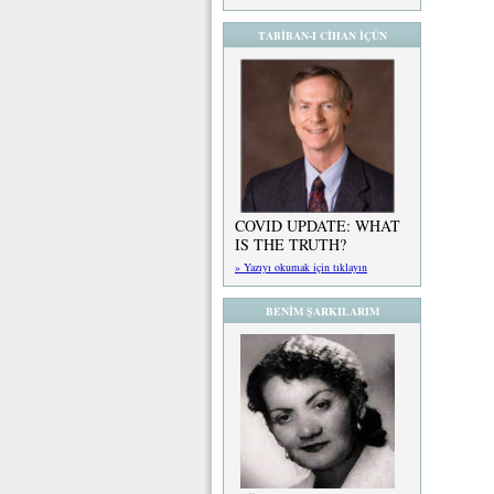
TABİBAN-I CİHAN İÇÜN
COVID UPDATE: WHAT
IS THE TRUTH?
» Yazıyı okumak için tıklayın
BENİM ŞARKILARIM