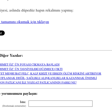
iyesi, aslında düpedüz hapın rekalmını yapmış:
 tamamını okumak için tıklayın
i Diğer Yazılar:
HMET ÖZ’ ÜN FOYASI ÇIKMAYA BAŞLADI
HMET ÖZ’ ÜN TAVSİYELERİ DÜZMECE ÇIKTI
YET MEŞRUBAT FELÇ, KALP KRİZİ VE ERKEN ÖLÜM RİSKİNİ ARTIRIYOR
YIFLAMAK DEĞİL, SAĞLIKLI ALIŞKANLIKLAR KAZANMAK ÖNEMLİ
PON PATLICANI İLE YOZGAT PATLICANININ FARKI NE?
e yorumunuzu paylaşın:
İsim:
(Doldurmak zorunludur)