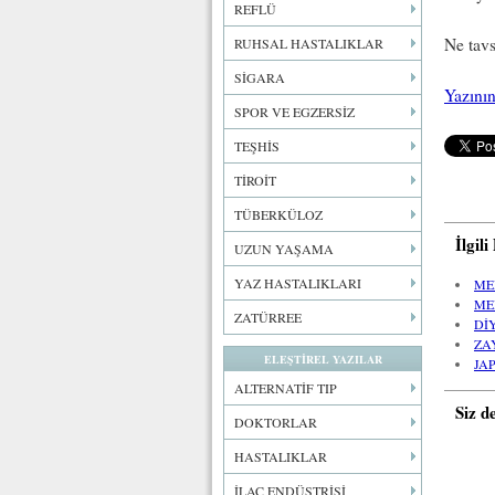
REFLÜ
Ne tavs
RUHSAL HASTALIKLAR
SİGARA
Yazının
SPOR VE EGZERSİZ
TEŞHİS
TİROİT
TÜBERKÜLOZ
İlgil
UZUN YAŞAMA
YAZ HASTALIKLARI
ME
ME
ZATÜRREE
Dİ
ZA
ELEŞTİREL YAZILAR
JA
ALTERNATİF TIP
Siz d
DOKTORLAR
HASTALIKLAR
İLAÇ ENDÜSTRİSİ