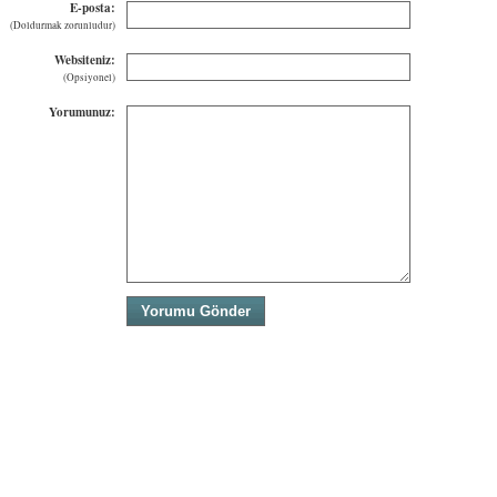
E-posta:
(Doldurmak zorunludur)
Websiteniz:
(Opsiyonel)
Yorumunuz: