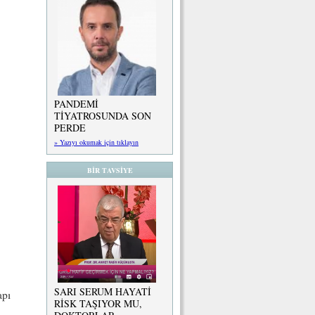
PANDEMİ
TİYATROSUNDA SON
PERDE
» Yazıyı okumak için tıklayın
BİR TAVSİYE
SARI SERUM HAYATİ
apı
RİSK TAŞIYOR MU,