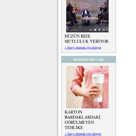
HÜZÜN BİZE
MUTLULUK VERİYOR
» Yazıyı okumak için tıklayın
DERDİME BİR ÇARE
KARTON
BARDAKLARDAKİ
GÖRÜLMEYEN
TEHLİKE
» Yazıyı okumak için tıklayın