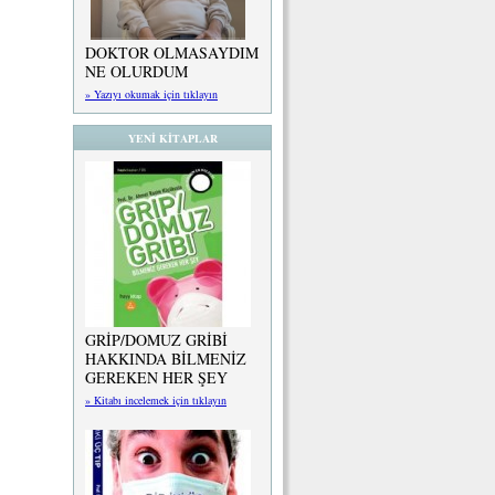
DOKTOR OLMASAYDIM
NE OLURDUM
» Yazıyı okumak için tıklayın
YENİ KİTAPLAR
GRİP/DOMUZ GRİBİ
HAKKINDA BİLMENİZ
GEREKEN HER ŞEY
» Kitabı incelemek için tıklayın