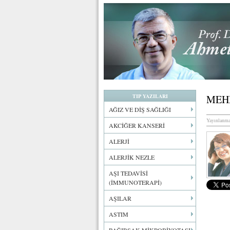
TIP YAZILARI
MEH
AĞIZ VE DİŞ SAĞLIĞI
Yayınlanma
AKCİĞER KANSERİ
ALERJİ
ALERJİK NEZLE
AŞI TEDAVİSİ
(İMMUNOTERAPİ)
AŞILAR
ASTIM