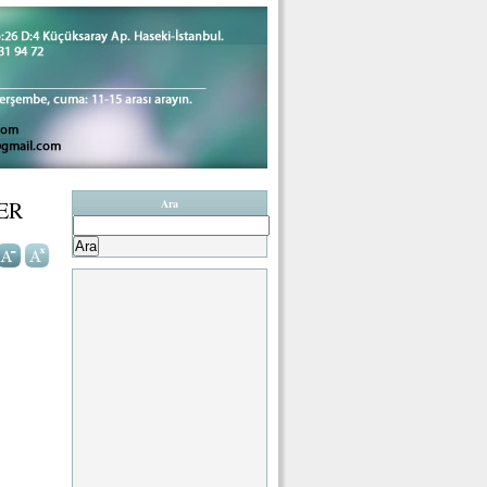
ER
Ara
Arama: