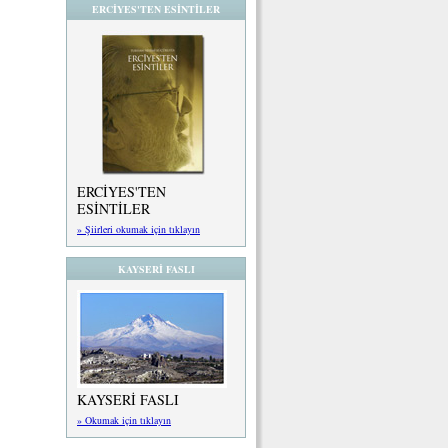
ERCİYES'TEN ESİNTİLER
ERCİYES'TEN
ESİNTİLER
» Şiirleri okumak için tıklayın
KAYSERİ FASLI
KAYSERİ FASLI
» Okumak için tıklayın