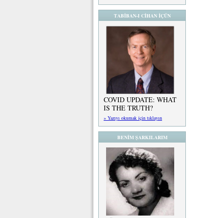
TABİBAN-I CİHAN İÇÜN
COVID UPDATE: WHAT
IS THE TRUTH?
» Yazıyı okumak için tıklayın
BENİM ŞARKILARIM