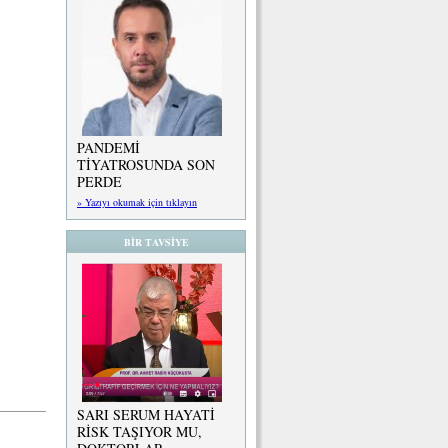
PANDEMİ
TİYATROSUNDA SON
PERDE
» Yazıyı okumak için tıklayın
BİR TAVSİYE
SARI SERUM HAYATİ
RİSK TAŞIYOR MU,