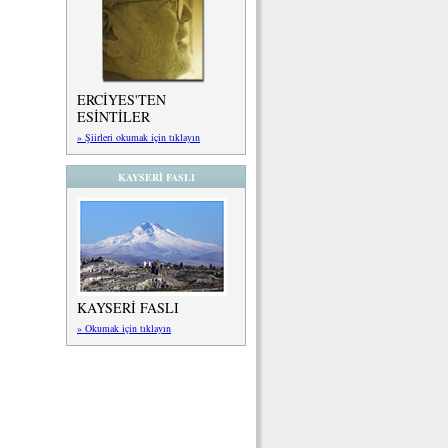
ERCİYES'TEN
ESİNTİLER
» Şiirleri okumak için tıklayın
KAYSERİ FASLI
KAYSERİ FASLI
» Okumak için tıklayın