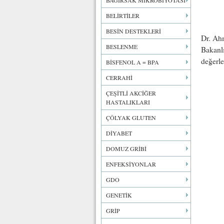
BAĞIRSAK MİKROBİYOTASI
BELİRTİLER
BESİN DESTEKLERİ
Dr. Ahm
BESLENME
Bakanlı
değerle
BİSFENOL A = BPA
CERRAHİ
ÇEŞİTLİ AKCİĞER
HASTALIKLARI
ÇÖLYAK GLUTEN
DİYABET
DOMUZ GRİBİ
ENFEKSİYONLAR
GDO
GENETİK
GRİP