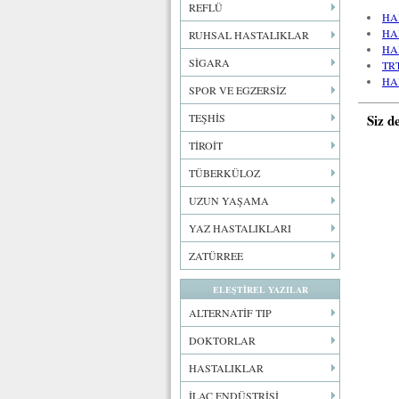
REFLÜ
HA
HA
RUHSAL HASTALIKLAR
HA
SİGARA
TR
HA
SPOR VE EGZERSİZ
Siz d
TEŞHİS
TİROİT
TÜBERKÜLOZ
UZUN YAŞAMA
YAZ HASTALIKLARI
ZATÜRREE
ELEŞTİREL YAZILAR
ALTERNATİF TIP
DOKTORLAR
HASTALIKLAR
İLAÇ ENDÜSTRİSİ