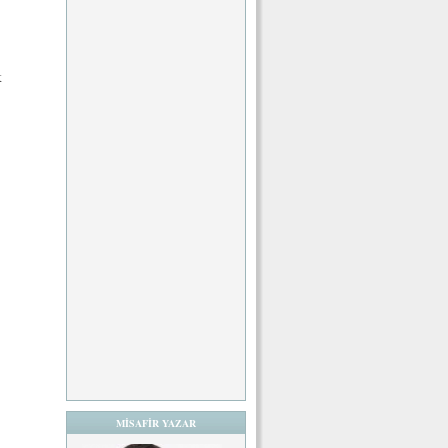
k
MİSAFİR YAZAR