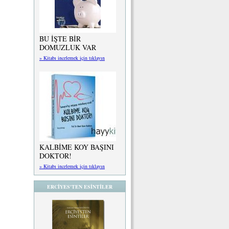
BU İŞTE BİR
DOMUZLUK VAR
» Kitabı incelemek için tıklayın
KALBİME KOY BAŞINI
DOKTOR!
» Kitabı incelemek için tıklayın
ERCİYES'TEN ESİNTİLER