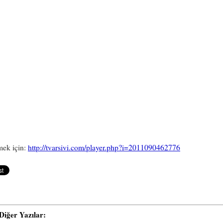
mek için:
http://tvarsivi.com/player.php?i=2011090462776
i Diğer Yazılar: