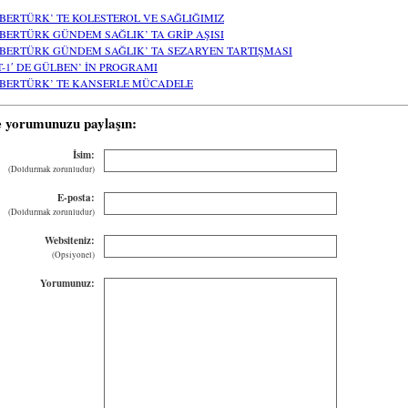
BERTÜRK’ TE KOLESTEROL VE SAĞLIĞIMIZ
BERTÜRK GÜNDEM SAĞLIK’ TA GRİP AŞISI
BERTÜRK GÜNDEM SAĞLIK’ TA SEZARYEN TARTIŞMASI
T-1′ DE GÜLBEN’ İN PROGRAMI
BERTÜRK’ TE KANSERLE MÜCADELE
e yorumunuzu paylaşın:
İsim:
(Doldurmak zorunludur)
E-posta:
(Doldurmak zorunludur)
Websiteniz:
(Opsiyonel)
Yorumunuz: