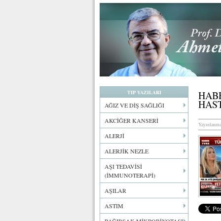
TIP YAZILARI
HABE
HAS
AĞIZ VE DİŞ SAĞLIĞI
AKCİĞER KANSERİ
Yayınlanma
ALERJİ
ALERJİK NEZLE
AŞI TEDAVİSİ
(İMMUNOTERAPİ)
AŞILAR
ASTIM