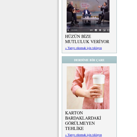
HÜZÜN BİZE
MUTLULUK VERİYOR
» Yazıyı okumak için tıklayın
DERDİME BİR ÇARE
KARTON
BARDAKLARDAKİ
GÖRÜLMEYEN
TEHLİKE
» Yazıyı okumak için tıklayın