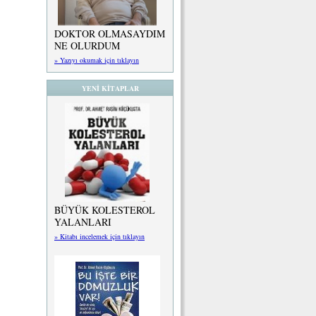
DOKTOR OLMASAYDIM
NE OLURDUM
» Yazıyı okumak için tıklayın
YENİ KİTAPLAR
BÜYÜK KOLESTEROL
YALANLARI
» Kitabı incelemek için tıklayın