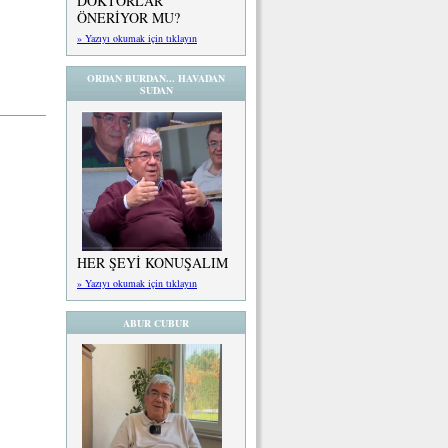
DOKTORLAR
ÖNERİYOR MU?
» Yazıyı okumak için tıklayın
ORDAN BURDAN... HAVADAN
SUDAN
HER ŞEYİ KONUŞALIM
» Yazıyı okumak için tıklayın
ABUR CUBUR