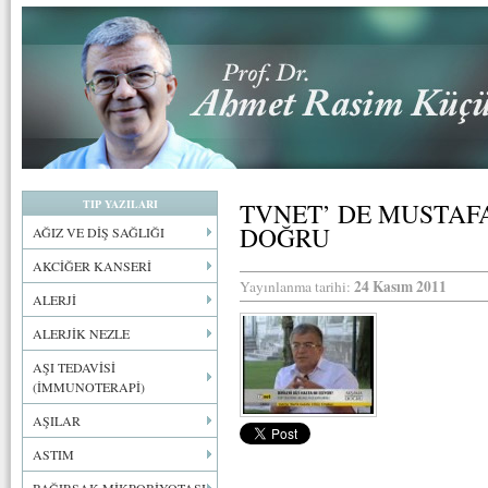
TIP YAZILARI
TVNET’ DE MUSTAF
DOĞRU
AĞIZ VE DİŞ SAĞLIĞI
AKCİĞER KANSERİ
24 Kasım 2011
Yayınlanma tarihi:
ALERJİ
ALERJİK NEZLE
AŞI TEDAVİSİ
(İMMUNOTERAPİ)
AŞILAR
ASTIM