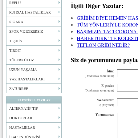
REFLÜ
İlgili Diğer Yazılar:
RUHSAL HASTALIKLAR
GRİBİM DİYE HEMEN HA
SİGARA
TÜM YÖNLERİYLE KORON
BAŞIMIZIN TACI CORONA
SPOR VE EGZERSİZ
HABERTÜRK’ TE KOLESTE
TEŞHİS
TEFLON GRİBİ NEDİR?
TİROİT
Siz de yorumunuzu payla
TÜBERKÜLOZ
UZUN YAŞAMA
İsim:
(Doldurmak zorunludur)
YAZ HASTALIKLARI
E-posta:
ZATÜRREE
(Doldurmak zorunludur)
Websiteniz:
ELEŞTİREL YAZILAR
(Opsiyonel)
ALTERNATİF TIP
Yorumunuz:
DOKTORLAR
HASTALIKLAR
İLAÇ ENDÜSTRİSİ