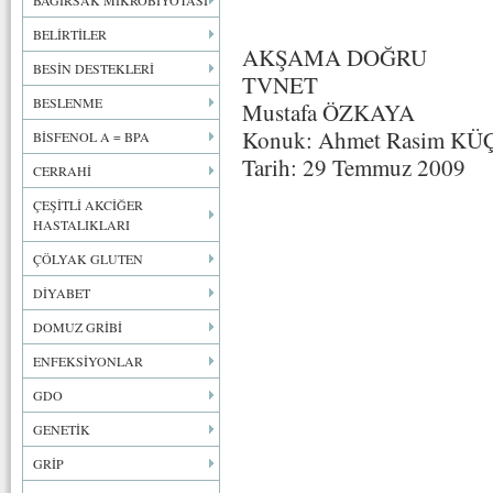
BAĞIRSAK MİKROBİYOTASI
BELİRTİLER
AKŞAMA DOĞRU
BESİN DESTEKLERİ
TVNET
BESLENME
Mustafa ÖZKAYA
Konuk: Ahmet Rasim K
BİSFENOL A = BPA
Tarih: 29 Temmuz 2009
CERRAHİ
ÇEŞİTLİ AKCİĞER
HASTALIKLARI
ÇÖLYAK GLUTEN
DİYABET
DOMUZ GRİBİ
ENFEKSİYONLAR
GDO
GENETİK
GRİP