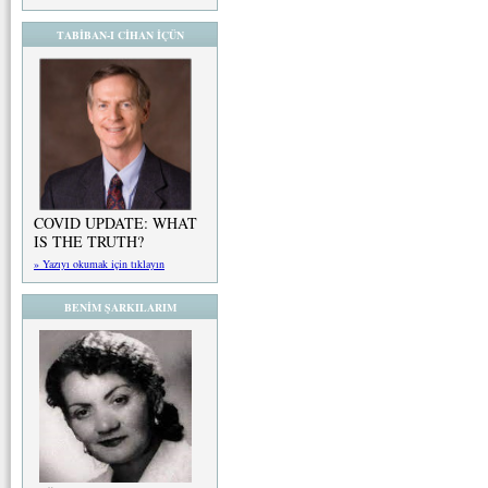
TABİBAN-I CİHAN İÇÜN
COVID UPDATE: WHAT
IS THE TRUTH?
» Yazıyı okumak için tıklayın
BENİM ŞARKILARIM