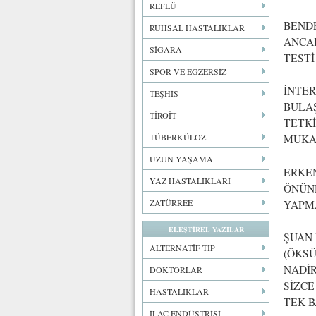
REFLÜ
BENDE
RUHSAL HASTALIKLAR
ANCAK
SİGARA
TESTİ
SPOR VE EGZERSİZ
İNTE
TEŞHİS
BULAŞ
TİROİT
TETKİ
TÜBERKÜLOZ
MUKAB
UZUN YAŞAMA
ERKEN
YAZ HASTALIKLARI
ÖNÜN
ZATÜRREE
YAPM
ELEŞTİREL YAZILAR
ŞUAN 
ALTERNATİF TIP
(ÖKSÜ
NADİR
DOKTORLAR
SİZCE
HASTALIKLAR
TEK B
İLAÇ ENDÜSTRİSİ