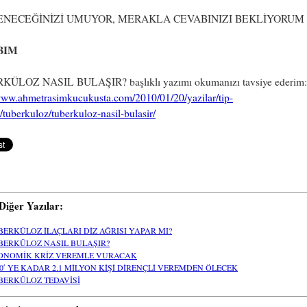
ENECEĞİNİZİ UMUYOR, MERAKLA CEVABINIZI BEKLİYORUM
BIM
ÜLOZ NASIL BULAŞIR? başlıklı yazımı okumanızı tavsiye ederim:
/www.ahmetrasimkucukusta.com/2010/01/20/yazilar/tip-
i/tuberkuloz/tuberkuloz-nasil-bulasir/
i Diğer Yazılar:
BERKÜLOZ İLAÇLARI DİZ AĞRISI YAPAR MI?
BERKÜLOZ NASIL BULAŞIR?
ONOMİK KRİZ VEREMLE VURACAK
50′ YE KADAR 2.1 MİLYON KİŞİ DİRENÇLİ VEREMDEN ÖLECEK
BERKÜLOZ TEDAVİSİ