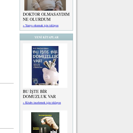
DOKTOR OLMASAYDIM
NE OLURDUM
» Yazıyı okumak için tıklayın
YENİ KİTAPLAR
BU İŞTE BİR
DOMUZLUK VAR
» Kitabı incelemek için tıklayın