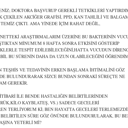
NİZ; DOKTORA BAŞVURUP GEREKLİ TETKİKLERİ YAPTIRDI
 ÇEKİLEN AKCİĞER GRAFİSİ, PPD, KAN TAHLİLİ VE BALGA
 TEMİZ ÇIKTI. AMA YİNEDE İÇİM RAHAT DEĞİL,
RNETTEKİ ARAŞTIRMALARIM ÜZERİNE BU BAKTERİNİN VUC
TIKTAN MİNUMUM 8 HAFTA SONRA ETKİSİNİ GÖSTERİP
KLERLE TESPİT EDİLEBİLECEĞİNİ,HATTA VUCUDUN DİREN
İL BU SÜRENİN DAHA DA UZUN OLABİLECEĞİNİ ÖĞRENDİM
 TEŞHİS VE TEDAVİNİN ERKEN BAŞLAMA İHTİMALİNİ GÖZ
DE BULUNDURARAK SİZCE BUNDAN SONRAKİ SÜREÇTE NE
AM GEREKİR.
İTİBARİ İLE BENDE HASTALIĞIN BELİRTİLERİNDEN
RÜK,KİLO KAYBI,ATEŞ, VS.) SADECE GECELERİ
EN TERLİYORUM Kİ; BEN HAYATTA GECELERİ TERLEMEZDİ
 BELİRTİLEN SÜRE GÖZ ÖNÜNDE BULUNDURULARAK, BU BE
AŞINA YETERLİ Mİ?