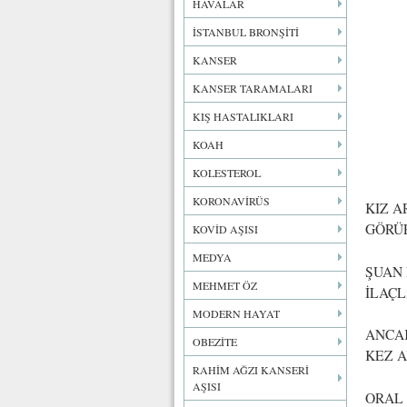
HAVALAR
İSTANBUL BRONŞİTİ
KANSER
KANSER TARAMALARI
KIŞ HASTALIKLARI
KOAH
KOLESTEROL
KORONAVİRÜS
KIZ A
GÖRÜ
KOVİD AŞISI
MEDYA
ŞUAN
MEHMET ÖZ
İLAÇL
MODERN HAYAT
ANCAK
OBEZİTE
KEZ A
RAHİM AĞZI KANSERİ
AŞISI
ORAL 