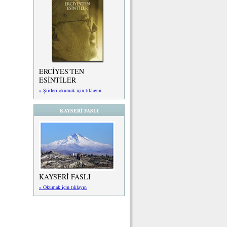
ERCİYES'TEN
ESİNTİLER
» Şiirleri okumak için tıklayın
KAYSERİ FASLI
KAYSERİ FASLI
» Okumak için tıklayın