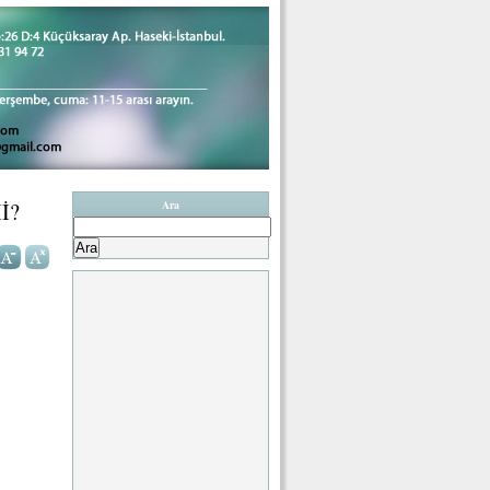
İ?
Ara
Arama: