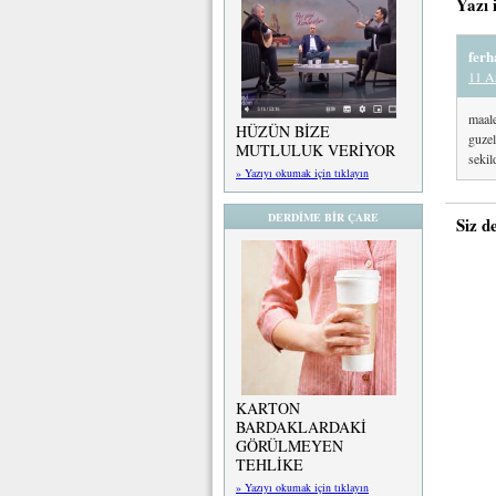
Yazı 
ferh
11 Ar
maale
HÜZÜN BİZE
guzel
MUTLULUK VERİYOR
sekil
» Yazıyı okumak için tıklayın
DERDİME BİR ÇARE
Siz d
KARTON
BARDAKLARDAKİ
GÖRÜLMEYEN
TEHLİKE
» Yazıyı okumak için tıklayın