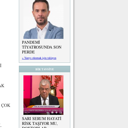
PANDEMİ
TİYATROSUNDA SON
PERDE
» Yazıyı okumak için tıklayın
İ
BİR TAVSİYE
AK
E ÇOK
SARI SERUM HAYATİ
RİSK TAŞIYOR MU,
.