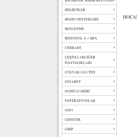
BAĞIRSAK MİKROBİYOTASI
BELİRTİLER
HOCAM
BESİN DESTEKLERİ
BESLENME
BİSFENOL A = BPA
CERRAHİ
ÇEŞİTLİ AKCİĞER
HASTALIKLARI
ÇÖLYAK GLUTEN
DİYABET
DOMUZ GRİBİ
ENFEKSİYONLAR
GDO
GENETİK
GRİP