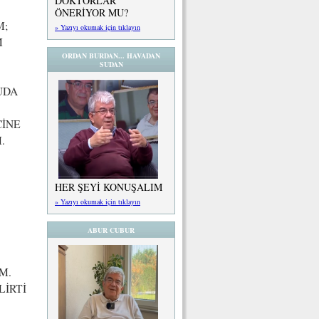
DOKTORLAR
ÖNERİYOR MU?
M;
» Yazıyı okumak için tıklayın
M
ORDAN BURDAN... HAVADAN
SUDAN
UDA
CİNE
.
HER ŞEYİ KONUŞALIM
» Yazıyı okumak için tıklayın
ABUR CUBUR
M.
LİRTİ