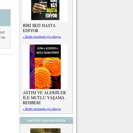
BİRİ BİZİ HASTA
EDİYOR
ayet
» Kitabı incelemek için tıklayın
 bir
ASTIM VE ALERJİLER
İLE MUTLU YAŞAMA
REHBERİ
» Kitabı incelemek için tıklayın
ERCİYES'TEN ESİNTİLER