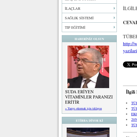
İLGİL
İLAÇLAR
SAĞLIK SİSTEMİ
CEVA
TIP EĞİTİMİ
TÜBERK
HABERİNİZ OLSUN
http:/
yazilar
İlgil
SUDA ERİYEN
VİTAMİNLER PARANIZI
ERİTİR
TÜ
TÜ
» Yazıyı okumak için tıklayın
EK
20
ETİBBA DİYOR Kİ
TÜ