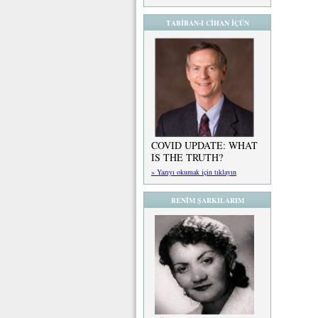
TABİBAN-I CİHAN İÇÜN
COVID UPDATE: WHAT
IS THE TRUTH?
» Yazıyı okumak için tıklayın
BENİM ŞARKILARIM