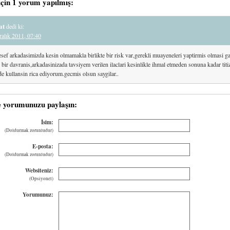
için 1 yorum yapılmış:
at
dedi ki:
alık 2011, 07:40
sef arkadasimizda kesin olmamakla birlikte bir risk var,gerekli muayeneleri yaptirmis olmasi g
 bir davranis,arkadasinizada tavsiyem verilen ilaclari kesinlikle ihmal etmeden sonuna kadar titiz
de kullansin rica ediyorum.gecmis olsun saygilar..
e yorumunuzu paylaşın:
İsim:
(Doldurmak zorunludur)
E-posta:
(Doldurmak zorunludur)
Websiteniz:
(Opsiyonel)
Yorumunuz: