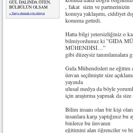
GÜL DALINDA ÖTEN,
, fakat sizin ve partnerinizin
BÜLBÜLÜN OLSAM
konuya yaklaşımı, ciddiyet dış
» Yazıyı okumak için tıklayın
konuma getirdi.
Hatta bilgi yetersizliğiniz o
bilmiyordunuz ki ”GIDA 
MÜHENDİSİ…”
gibi düzeysiz tanımlamalara gi
Gıda Mühendisleri ne eğitim al
ünvan seçilmiştir size açıkl
yayında
ulusal medya da böyle yorum
için araştırma yapmak da siz
Bilim insanı olan bir kişi ola
insanlara karşı yaptığınız bu 
binlerce bu ünvanın
eğitimini alan öğrenciler ve 