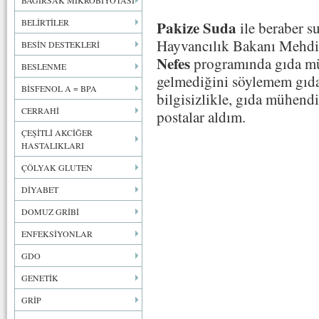
BAĞIRSAK MİKROBİYOTASI
BELİRTİLER
Pakize Suda
ile beraber 
Hayvancılık Bakanı Mehdi 
BESİN DESTEKLERİ
Nefes
programında gıda müh
BESLENME
gelmediğini söylemem gıda
BİSFENOL A = BPA
bilgisizlikle, gıda mühendi
CERRAHİ
postalar aldım.
ÇEŞİTLİ AKCİĞER
HASTALIKLARI
ÇÖLYAK GLUTEN
DİYABET
DOMUZ GRİBİ
ENFEKSİYONLAR
GDO
GENETİK
GRİP