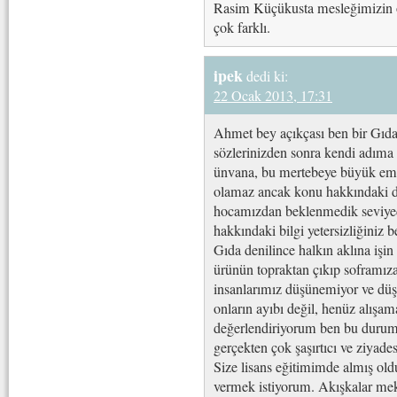
Rasim Küçükusta mesleğimizin ö
çok farklı.
ipek
dedi ki:
22 Ocak 2013, 17:31
Ahmet bey açıkçası ben bir Gıda
sözlerinizden sonra kendi adıma
ünvana, bu mertebeye büyük eme
olamaz ancak konu hakkındaki don
hocamızdan beklenmedik seviyede
hakkındaki bilgi yetersizliğiniz 
Gıda denilince halkın aklına işin
ürünün topraktan çıkıp soframız
insanlarımız düşünemiyor ve düş
onların ayıbı değil, henüz alışam
değerlendiriyorum ben bu durum
gerçekten çok şaşırtıcı ve ziyade
Size lisans eğitimimde almış ol
vermek istiyorum. Akışkalar meka