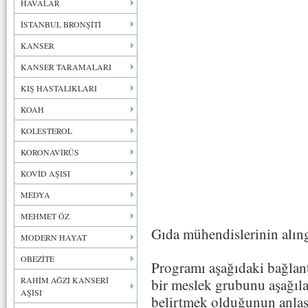
HAVALAR
İSTANBUL BRONŞİTİ
KANSER
KANSER TARAMALARI
KIŞ HASTALIKLARI
KOAH
KOLESTEROL
KORONAVİRÜS
KOVİD AŞISI
MEDYA
MEHMET ÖZ
Gıda mühendislerinin alın
MODERN HAYAT
OBEZİTE
Programı aşağıdaki bağlant
RAHİM AĞZI KANSERİ
bir meslek grubunu aşağıla
AŞISI
belirtmek olduğunun anla