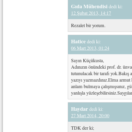
Gıda Mühendisi
dedi ki:
12 Şubat 2013, 14:17
Rezalet bir yorum.
Hatice
dedi ki:
06 Mart 2013, 01:24
Sayın Küçükusta,
Adınızın önündeki prof. dr. ünv
tutunulacak bir tarafı yok.Bakış a
yazıyı yazmazdınız.Elma armut h
anlam bulmaya çalışmışsınız, g
yanlışla yüzleşebilirsiniz.Saygıla
Haydar
dedi ki:
27 Mart 2014, 20:00
TDK der ki;