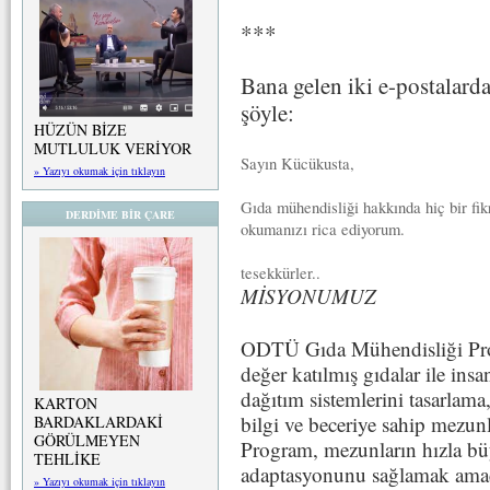
***
Bana gelen iki e-postalarda
şöyle:
HÜZÜN BİZE
MUTLULUK VERİYOR
Sayın Kücükusta,
» Yazıyı okumak için tıklayın
Gıda mühendisliği hakkında hiç bir fik
DERDİME BİR ÇARE
okumanızı rica ediyorum.
tesekkürler..
MİSYONUMUZ
ODTÜ Gıda Mühendisliği Prog
değer katılmış gıdalar ile insa
dağıtım sistemlerini tasarlama
KARTON
bilgi ve beceriye sahip mezun
BARDAKLARDAKİ
GÖRÜLMEYEN
Program, mezunların hızla b
TEHLİKE
adaptasyonunu sağlamak amacı
» Yazıyı okumak için tıklayın