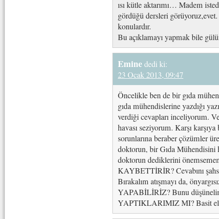
ısı kütle aktarımı… Madem isted
gördüğü dersleri görüyoruz,evet
konulardır.
Bu açıklamayı yapmak bile gü
Emine
dedi ki:
23 Ocak 2013, 09:47
Öncelikle ben de bir gıda mühe
gıda mühendislerine yazdığı yazı
verdiği cevapları inceliyorum. Ve
havası seziyorum. Karşı karşıya 
sorunlarına beraber çözümler üret
doktorun, bir Gıda Mühendisini h
doktorun dediklerini önemsememe
KAYBETTİRİR? Cevabını şahsım o
Bırakalım atışmayı da, önyargı
YAPABİLİRİZ? Bunu düşünelim.
YAPTIKLARIMIZ MI? Basit eleşt