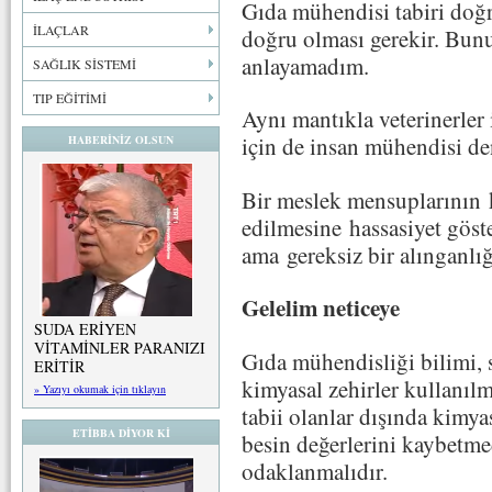
Gıda mühendisi tabiri doğr
İLAÇLAR
doğru olması gerekir. Bunu
anlayamadım.
SAĞLIK SİSTEMİ
TIP EĞİTİMİ
Aynı mantıkla veterinerler
için de insan mühendisi d
HABERİNİZ OLSUN
Bir meslek mensuplarının 
edilmesine hassasiyet göste
ama gereksiz bir alınganl
Gelelim neticeye
SUDA ERİYEN
VİTAMİNLER PARANIZI
Gıda mühendisliği bilimi, s
ERİTİR
kimyasal zehirler kullanıl
» Yazıyı okumak için tıklayın
tabii olanlar dışında kimy
ETİBBA DİYOR Kİ
besin değerlerini kaybetme
odaklanmalıdır.