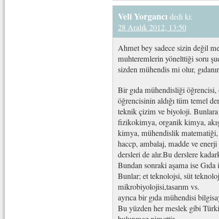
Veli Yorgancı
dedi ki:
28 Aralık 2012, 13:50
Ahmet bey sadece sizin değil me
muhteremlerin yönelttiği soru şu
sizden mühendis mi olur, gıdanı
Bir gıda mühendisliği öğrencisi,
öğrencisinin aldığı tüm temel der
teknik çizim ve biyoloji. Bunlara
fizikokimya, organik kimya, akış
kimya, mühendislik matematiği, is
haccp, ambalaj, madde ve enerji de
dersleri de alır.Bu derslere kada
Bundan sonraki aşama ise Gıda ile
Bunlar; et teknolojsi, süt teknolo
mikrobiyolojisi,tasarım vs.
ayrıca bir gıda mühendisi bilgisay
Bu yüzden her meslek gibi Türkiy