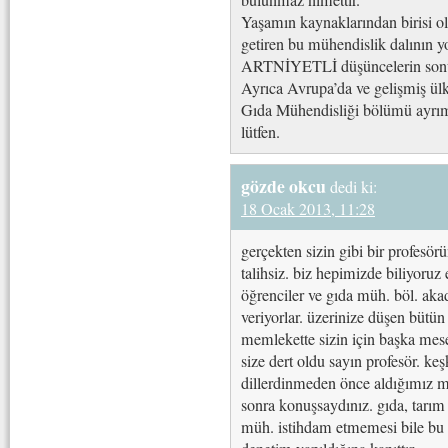
bulunmaz nimettir.
Yaşamın kaynaklarından birisi ola
getiren bu mühendislik dalının y
ARTNİYETLİ düşüncelerin sonuc
Ayrıca Avrupa’da ve gelişmiş ülke
Gıda Mühendisliği bölümü ayrımın
lütfen.
gözde okcu
dedi ki:
18 Ocak 2013, 11:28
gerçekten sizin gibi bir profesö
talihsiz. biz hepimizde biliyoru
öğrenciler ve gıda müh. böl. aka
veriyorlar. üzerinize düşen bütün
memlekette sizin için başka mes
size dert oldu sayın profesör. ke
dillerdinmeden önce aldığımız m
sonra konuşsaydınız. gıda, tarım 
müh. istihdam etmemesi bile bu 