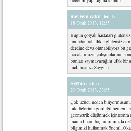
denetim yapıldığına kanıttır
meryem çakır
dedi ki:
18 Ocak 2013, 12:35
Bugün çölyak hastaları glutensiz 
unundan rahatlıkla glutensiz ekme
derdine deva olunabiliyora bu gı
hocalarımızın çalışmalarının son
bunları saymayacağım ufak bir a
inebilirsiniz. Saygılar
Şeyma
dedi ki:
20 Ocak 2013, 23:35
Çok üzücü neden biliyormusunu
fakültelerinin gördüğü hemen he
geometrik düşünmek için)sonra 
inanın bizim hiç umrumuzda değ
bilgimizi kullanmak önemli.Okada