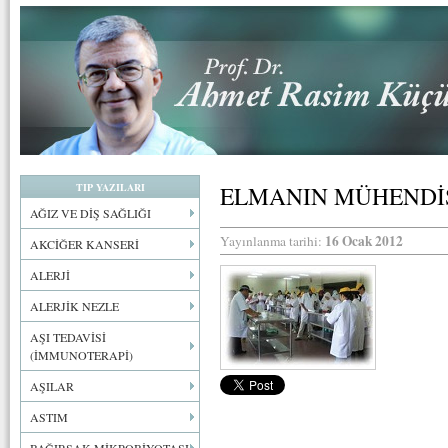
TIP YAZILARI
ELMANIN MÜHENDİS
AĞIZ VE DİŞ SAĞLIĞI
16 Ocak 2012
Yayınlanma tarihi:
AKCİĞER KANSERİ
ALERJİ
ALERJİK NEZLE
AŞI TEDAVİSİ
(İMMUNOTERAPİ)
AŞILAR
ASTIM