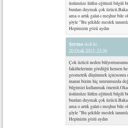
üstümüze lütfen eğitimli bilgili 
bunları duymak çok üzücü.Bakan
ama o artık galat-ı meşhur bile o
şöyle ”Bu şekilde meslek tanıml
Hepimizin gözü aydın
Şeyma
dedi ki:
20 Ocak 2013, 23:36
Çok üzücü neden biliyormusunu
fakültelerinin gördüğü hemen he
geometrik düşünmek için)sonra 
inanın bizim hiç umrumuzda değ
bilgimizi kullanmak önemli.Okada
üstümüze lütfen eğitimli bilgili 
bunları duymak çok üzücü.Bakan
ama o artık galat-ı meşhur bile o
şöyle ”Bu şekilde meslek tanıml
Hepinizin gözü aydın