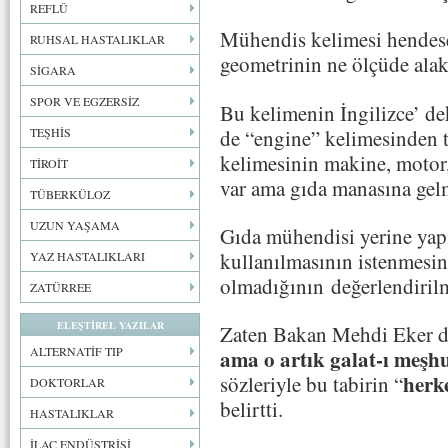
REFLÜ
Mühendis kelimesi hendese 
RUHSAL HASTALIKLAR
geometrinin ne ölçüde alak
SİGARA
SPOR VE EGZERSİZ
Bu kelimenin İngilizce’ de
de “engine” kelimesinden tü
TEŞHİS
kelimesinin makine, motor, 
TİROİT
var ama gıda manasına gel
TÜBERKÜLOZ
UZUN YAŞAMA
Gıda mühendisi yerine yapıl
kullanılmasının istenmesin
YAZ HASTALIKLARI
olmadığının değerlendirilm
ZATÜRREE
ELEŞTİREL YAZILAR
Zaten Bakan Mehdi Eker d
ALTERNATİF TIP
ama o artık galat-ı meşhur
herke
sözleriyle bu tabirin “
DOKTORLAR
belirtti.
HASTALIKLAR
İLAÇ ENDÜSTRİSİ