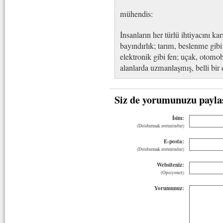
mühendis:
İnsanların her türlü ihtiyacını ka
bayındırlık; tarım, beslenme gibi 
elektronik gibi fen; uçak, otomob
alanlarda uzmanlaşmış, belli bi
Siz de yorumunuzu payla
İsim:
(Doldurmak zorunludur)
E-posta:
(Doldurmak zorunludur)
Websiteniz:
(Opsiyonel)
Yorumunuz: