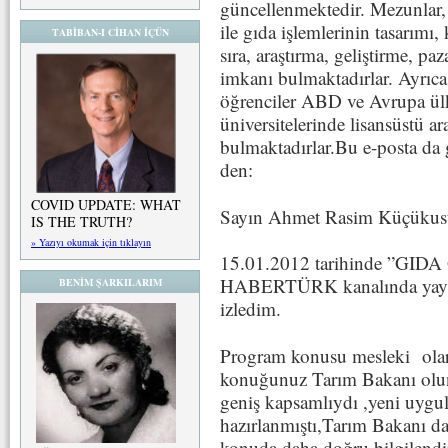
güncellenmektedir. Mezunlar, 
ile gıda işlemlerinin tasarımı,
TABİBAN-I CİHAN İÇÜN
sıra, araştırma, geliştirme, pa
imkanı bulmaktadırlar. Ayrıca
öğrenciler ABD ve Avrupa ülk
üniversitelerinde lisansüstü 
bulmaktadırlar.Bu e-posta da 
den:
COVID UPDATE: WHAT
Sayın Ahmet Rasim Küçükust
IS THE TRUTH?
» Yazıyı okumak için tıklayın
15.01.2012 tarihinde ”GID
HABERTÜRK kanalında yayın
BENİM ŞARKILARIM
izledim.
Program konusu mesleki olara
konuğunuz Tarım Bakanı olun
geniş kapsamlıydı ,yeni uygu
hazırlanmıştı,Tarım Bakanı d
konuda daha doğru bilgilendi