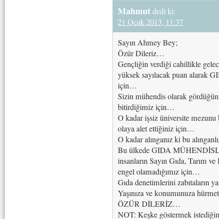
Mahmut
dedi ki:
21 Ocak 2013, 11:37
Sayın Ahmey Bey;
Özür Dileriz…
Gençliğin verdiği cahillikle gele
yüksek sayılacak puan alarak
için…
Sizin mühendis olarak gördüğünüz 
bitirdiğimiz için…
O kadar işsiz üniversite mezunu 
olaya alet ettiğiniz için…
O kadar alınganız ki bu alınganl
Bu ülkede GIDA MÜHENDİSLİĞ
insanların Sayın Gıda, Tarım ve
engel olamadığımız için…
Gıda denetimlerini zabıtaların y
Yaşınıza ve konumunuza hürm
ÖZÜR DİLERİZ…
NOT: Keşke göstermek istediğ