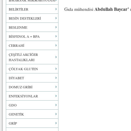
BAĞIRSAK MİKROBİYOTASI
Abdullah Baycar’
Gıda mühendisi
ı
BELİRTİLER
BESİN DESTEKLERİ
BESLENME
BİSFENOL A = BPA
CERRAHİ
ÇEŞİTLİ AKCİĞER
HASTALIKLARI
ÇÖLYAK GLUTEN
DİYABET
DOMUZ GRİBİ
ENFEKSİYONLAR
GDO
GENETİK
GRİP