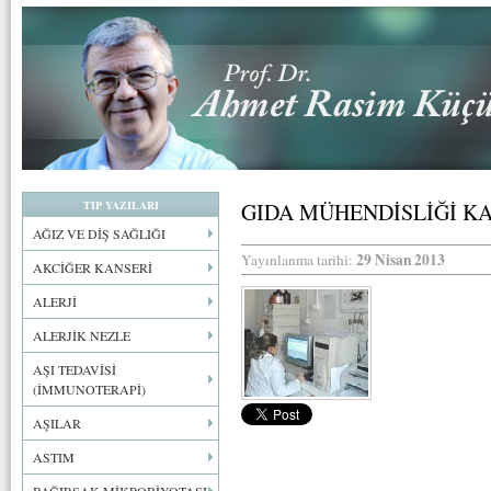
TIP YAZILARI
GIDA MÜHENDİSLİĞİ K
AĞIZ VE DİŞ SAĞLIĞI
29 Nisan 2013
Yayınlanma tarihi:
AKCİĞER KANSERİ
ALERJİ
ALERJİK NEZLE
AŞI TEDAVİSİ
(İMMUNOTERAPİ)
AŞILAR
ASTIM