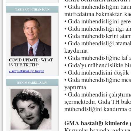
• Gıda mühendisliğini ta
TABİBAN-I CİHAN İÇÜN
müfredatına bakmaktan k
• Gıda mühendisliğini ger
• Gıda mühendisliği ilgi al
• Gıda mühendislerini at
• Gıda mühendisliği atamal
kaydırma
• Gıda mühendisliğine laf 
COVID UPDATE: WHAT
• Gıda’yı mühendislikle bi
IS THE TRUTH?
• Gıda mühendisini düşük ü
» Yazıyı okumak için tıklayın
• Gıda mühendisliğine mesl
BENİM ŞARKILARIM
yaptırma
• Gıda mühendisi çalıştırma
içermektedir. Gıda TH bak
mühendisliğini kandırma ol
GMA hastalığı kimlerde 
Kurumlar bazında; gıda ve