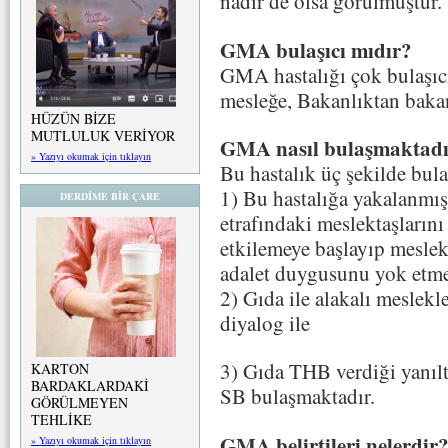
nadir de olsa görülmüştür.
GMA bulaşıcı mıdır?
GMA hastalığı çok bulaşıcı
mesleğe, Bakanlıktan baka
HÜZÜN BİZE
MUTLULUK VERİYOR
GMA nasıl bulaşmaktad
» Yazıyı okumak için tıklayın
Bu hastalık üç şekilde bul
1) Bu hastalığa yakalanmış i
DERDİME BİR ÇARE
etrafındaki meslektaşlarını 
etkilemeye başlayıp meslekt
adalet duygusunu yok etmel
2) Gıda ile alakalı meslekl
diyalog ile
3) Gıda THB verdiği yanıl
KARTON
BARDAKLARDAKİ
SB bulaşmaktadır.
GÖRÜLMEYEN
TEHLİKE
GMA belirtileri nelerdir
» Yazıyı okumak için tıklayın