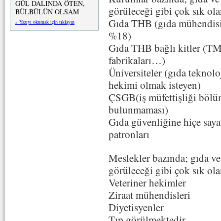
GÜL DALINDA ÖTEN,
görüleceği gibi çok sık ola
BÜLBÜLÜN OLSAM
Gıda THB (gıda mühendisi
» Yazıyı okumak için tıklayın
%18)
Gıda THB bağlı kitler (TM
fabrikaları…)
Üniversiteler (gıda teknol
hekimi olmak isteyen)
ÇSGB(iş müfettişliği bölü
bulunmaması)
Gıda güvenliğine hiçe saya
patronları
Meslekler bazında; gıda ve
görüleceği gibi çok sık ola
Veteriner hekimler
Ziraat mühendisleri
Diyetisyenler
Tıp görülmektedir.