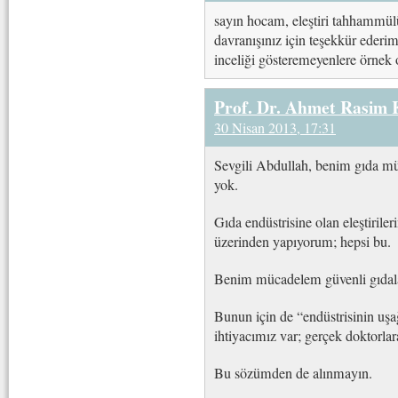
sayın hocam, eleştiri tahhammül
davranışınız için teşekkür ederi
inceliği gösteremeyenlere örnek
Prof. Dr. Ahmet Rasim
30 Nisan 2013, 17:31
Sevgili Abdullah, benim gıda müh
yok.
Gıda endüstrisine olan eleştirile
üzerinden yapıyorum; hepsi bu.
Benim mücadelem güvenli gıdalar
Bunun için de “endüstrisinin uş
ihtiyacımız var; gerçek doktorlar
Bu sözümden de alınmayın.