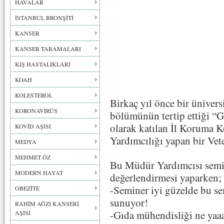
HAVALAR
İSTANBUL BRONŞİTİ
KANSER
KANSER TARAMALARI
KIŞ HASTALIKLARI
KOAH
KOLESTEROL
Birkaç yıl önce bir üniver
KORONAVİRÜS
bölümünün tertip ettiği “G
olarak katılan İl Koruma 
KOVİD AŞISI
Yardımcılığı yapan bir Vet
MEDYA
MEHMET ÖZ
Bu Müdür Yardımcısı semi
MODERN HAYAT
değerlendirmesi yaparken;
-Seminer iyi güzelde bu s
OBEZİTE
sunuyor!
RAHİM AĞZI KANSERİ
-Gıda mühendisliği ne yaa
AŞISI