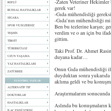
-Zaten Veteriner Hekimler 
REFLÜ
gerek var!
RUHSAL HASTALIKLAR
-Gıda mühendisliği gereks
SİGARA
-Gıda’nın mühendisliği mi o
Ben bu tezlerine karşın; ge
SPOR VE EGZERSİZ
verdim ve o an için bu ifa
TEŞHİS
gittim.
TİROİT
TÜBERKÜLOZ
Taki Prof. Dr. Ahmet Ra
duyana kadar…
UZUN YAŞAMA
YAZ HASTALIKLARI
Onun Gıda mühendisliği il
ZATÜRREE
duyduktan sonra yukarıda 
aklıma geldi ve bu konuşma
ELEŞTİREL YAZILAR
ALTERNATİF TIP
Araştırmalarım sonucunda 
DOKTORLAR
HASTALIKLAR
Aslında bu konuşmaların ki
İLAÇ ENDÜSTRİSİ