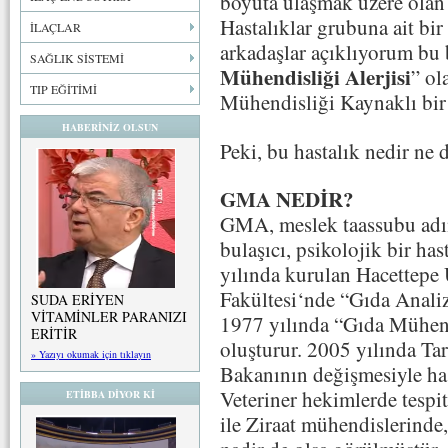
boyuta ulaşmak üzere olan
Hastalıklar grubuna ait bir
İLAÇLAR
arkadaşlar açıklıyorum bu b
SAĞLIK SİSTEMİ
Mühendisliği Alerjisi
” ol
TIP EĞİTİMİ
Mühendisliği Kaynaklı bir 
HABERİNİZ OLSUN
Peki, bu hastalık nedir ne 
GMA NEDİR?
GMA, meslek taassubu ad
bulaşıcı, psikolojik bir has
yılında kurulan Hacettepe 
Fakültesi‘nde “Gıda Anali
SUDA ERİYEN
VİTAMİNLER PARANIZI
1977 yılında “Gıda Mühend
ERİTİR
oluşturur. 2005 yılında Ta
» Yazıyı okumak için tıklayın
Bakanının değişmesiyle has
Veteriner hekimlerde tespi
ETİBBA DİYOR Kİ
ile Ziraat mühendislerinde,