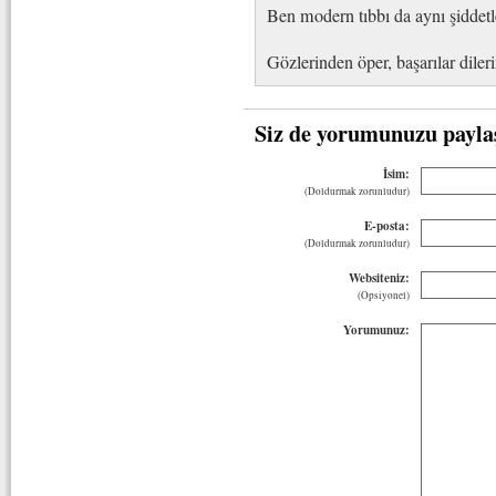
Ben modern tıbbı da aynı şiddet
Gözlerinden öper, başarılar diler
Siz de yorumunuzu payla
İsim:
(Doldurmak zorunludur)
E-posta:
(Doldurmak zorunludur)
Websiteniz:
(Opsiyonel)
Yorumunuz: