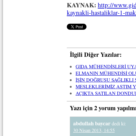
KAYNAK:
http://www.gi
kaynakli-hastaliklar-1-ma
İlgili Diğer Yazılar:
GIDA MÜHENDİSLERİ UY
ELMANIN MÜHENDİSİ OL
İŞİN DOĞRUSU SAĞLIKLI
MESLEKLERİMİZ ASTIM 
AÇIKTA SATILAN DONDU
Yazı için 2 yorum yapılm
abdullah baycar
dedi ki:
30 Nisan 2013, 14:55