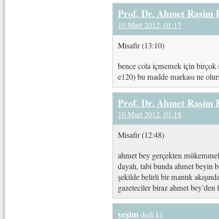
Prof. Dr. Ahmet Rasim
10 Mart 2012, 01:17
Misafir (13:10)
bence cola içmemek için birçok 
e120) bu madde markası ne olursa
Prof. Dr. Ahmet Rasim
10 Mart 2012, 01:18
Misafir (12:48)
ahmet bey gerçekten mükemmel bi
dayalı, tabi bunda ahmet beyin 
şekilde belirli bir mantık akışı
gazeteciler biraz ahmet bey’den fe
yeşim
dedi ki: