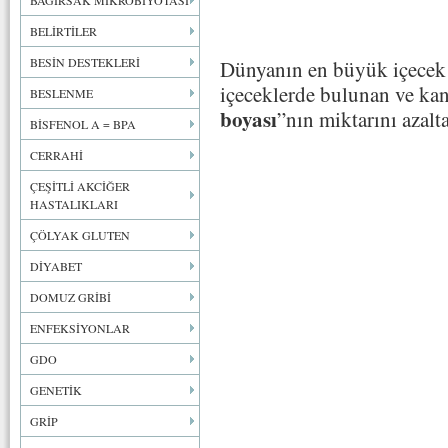
BAĞIRSAK MİKROBİYOTASI
BELİRTİLER
BESİN DESTEKLERİ
Dünyanın en büyük içecek 
içeceklerde bulunan ve kans
BESLENME
boyası
”nın miktarını azalta
BİSFENOL A = BPA
CERRAHİ
ÇEŞİTLİ AKCİĞER
HASTALIKLARI
ÇÖLYAK GLUTEN
DİYABET
DOMUZ GRİBİ
ENFEKSİYONLAR
GDO
GENETİK
GRİP