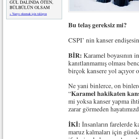
GÜL DALINDA ÖTEN,
BÜLBÜLÜN OLSAM
» Yazıyı okumak için tıklayın
Bu telaş gereksiz mi?
CSPI’ nin kanser endişesi
BİR:
Karamel boyasının in
kanıtlanmamış olması bence
birçok kansere yol açıyor o
Ne yani binlerce, on binle
Karamel hakikaten kan
“
mi yoksa kanser yapma iht
zarar görmeden hayatımız
İKİ:
İnsanların farelerde k
maruz kalmaları için günde