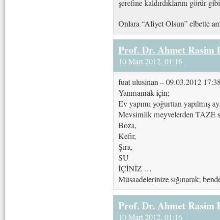
şerefine kaldırdıklarını görür gi
Onlara “Afiyet Olsun” elbette ama
Prof. Dr. Ahmet Rasim
10 Mart 2012, 01:16
fuat ulusinan – 09.03.2012 17:3
Yanmamak için;
Ev yapımı yoğurttan yapılmış ay
Mevsimlik meyvelerden TAZE sı
Boza,
Kefir,
Şıra,
SU
İÇİNİZ …
Müsaadelerinize sığınarak; ben
Prof. Dr. Ahmet Rasim
10 Mart 2012, 01:16