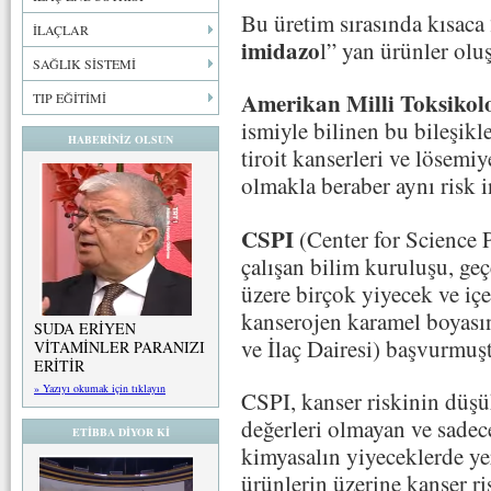
Bu üretim sırasında kısaca
İLAÇLAR
imidazo
l” yan ürünler olu
SAĞLIK SİSTEMİ
Amerikan Milli Toksikol
TIP EĞİTİMİ
ismiyle bilinen bu bileşikl
HABERİNİZ OLSUN
tiroit kanserleri ve lösemi
olmakla beraber aynı risk i
CSPI
(Center for Science P
çalışan bilim kuruluşu, geç
üzere birçok yiyecek ve içe
kanserojen karamel boyası
SUDA ERİYEN
ve İlaç Dairesi) başvurmu
VİTAMİNLER PARANIZI
ERİTİR
» Yazıyı okumak için tıklayın
CSPI, kanser riskinin düş
değerleri olmayan ve sadec
ETİBBA DİYOR Kİ
kimyasalın yiyeceklerde ye
ürünlerin üzerine kanser ri