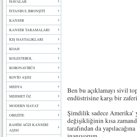
HAVALAR
İSTANBUL BRONŞİTİ
KANSER
KANSER TARAMALARI
KIŞ HASTALIKLARI
KOAH
KOLESTEROL
KORONAVİRÜS
KOVİD AŞISI
MEDYA
Ben bu açıklamayı sivil to
MEHMET ÖZ
endüstrisine karşı bir zafe
MODERN HAYAT
Şimdilik sadece Amerika’ y
OBEZİTE
değişikliğinin kısa zamanda
RAHİM AĞZI KANSERİ
tarafından da yapılacağına
AŞISI
inanıyorum.