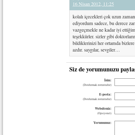
16 Nisan 2012, 11:25
kolalı içecekleri çok uzun zama
ediyordum sadece, bu derece za
vazgeçmekle ne kadar iyi ettiğimi
teşekkürler. sizler gibi doktorları
bildiklerinizi her ortamda bizler
azdır. saygılar, sevgiler…
Siz de yorumunuzu payla
İsim:
(Doldurmak zorunludur)
E-posta:
(Doldurmak zorunludur)
Websiteniz:
(Opsiyonel)
Yorumunuz: