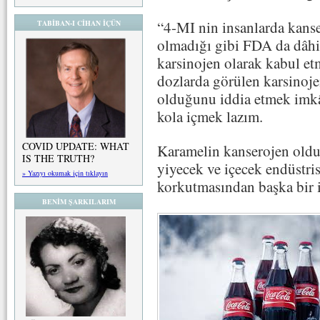
“4-MI nin insanlarda kanser
TABİBAN-I CİHAN İÇÜN
olmadığı gibi FDA da dâhil
karsinojen olarak kabul e
dozlarda görülen karsinojen
olduğunu iddia etmek imkâ
kola içmek lazım.
COVID UPDATE: WHAT
Karamelin kanserojen oldu
IS THE TRUTH?
yiyecek ve içecek endüstris
» Yazıyı okumak için tıklayın
korkutmasından başka bir i
BENİM ŞARKILARIM