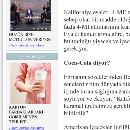
Kaliforniya eyaleti, 4-MI’ n
sebep olan bir madde old
fazla 4-MI alınmasının kans
Eyalet kanunlarına göre, b
HÜZÜN BİZE
MUTLULUK VERİYOR
bulunduğu yiyecek ve içec
» Yazıyı okumak için tıklayın
gerekiyor.
DERDİME BİR ÇARE
Coca-Cola diyor?
Firmanın sözcülerinden Be
senelerdir tüm dünyada tük
içinde insan sağlığına zar
söylüyor ve ekliyor: “Kali
karamel üreticimize gerekli
KARTON
bildirdik”.
BARDAKLARDAKİ
GÖRÜLMEYEN
TEHLİKE
Amerikan İçecekler Birliği
» Yazıyı okumak için tıklayın