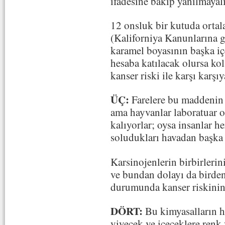
ifadesine bakıp yanılmayal
12 onsluk bir kutuda orta
(Kaliforniya Kanunlarına g
karamel boyasının başka i
hesaba katılacak olursa kol
kanser riski ile karşı karşı
ÜÇ:
Farelere bu maddenin 
ama hayvanlar laboratuar 
kalıyorlar; oysa insanlar h
soludukları havadan başka k
Karsinojenlerin birbirlerini
ve bundan dolayı da birde
durumunda kanser riskinin
DÖRT:
Bu kimyasalların h
yiyecek ve içeceklere renk