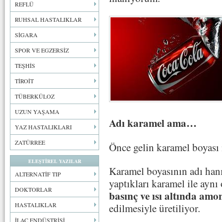
REFLÜ
RUHSAL HASTALIKLAR
SİGARA
SPOR VE EGZERSİZ
TEŞHİS
TİROİT
TÜBERKÜLOZ
UZUN YAŞAMA
Adı karamel ama…
YAZ HASTALIKLARI
ZATÜRREE
Önce gelin karamel boyası 
ELEŞTİREL YAZILAR
Karamel boyasının adı hanı
ALTERNATİF TIP
yaptıkları karamel ile aynı
DOKTORLAR
basınç ve ısı altında amon
HASTALIKLAR
edilmesiyle üretiliyor.
İLAÇ ENDÜSTRİSİ