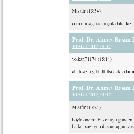
Misafir (15:54)
cola nın sigaradan çok daha fazla
Prof. Dr. Ahmet Rasim
10 Mart 2012, 01:17
volkan71174 (15:14)
allah sizin gibi dürüst doktorlar
Prof. Dr. Ahmet Rasim
10 Mart 2012, 01:17
Misafir (13:24)
böyle onemlı bı konuyu gundemın
halkın saglıgını dusundugunuz ıc