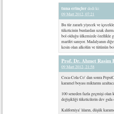
tuna erinçler
dedi ki:
09 Mart 2012, 07:21
Bu tür zararlı yiyecek ve içecekl
tüketicinin bunlardan uzak durm
bol olduğu ülkemizde özellikle ge
marifet sanıyor. Madalyanın diğe
kesin olan alkolün ve tütünün bol
Prof. Dr. Ahmet Rasim
09 Mart 2012, 21:58
Coca-Cola Co’ dan sonra PepsiC
karamel boyası miktarını azaltac
100 seneden fazla geçmişi olan k
değişikliği tüketicilerin dev gıda
Kaliforniya’ lıların, düşük kara