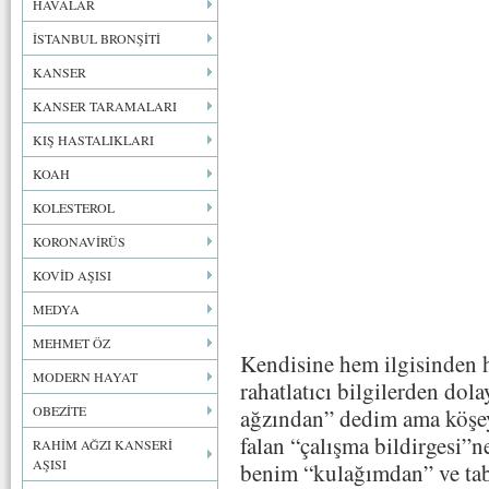
HAVALAR
İSTANBUL BRONŞİTİ
KANSER
KANSER TARAMALARI
KIŞ HASTALIKLARI
KOAH
KOLESTEROL
KORONAVİRÜS
KOVİD AŞISI
MEDYA
MEHMET ÖZ
Kendisine hem ilgisinden h
MODERN HAYAT
rahatlatıcı bilgilerden dol
OBEZİTE
ağzından” dedim ama köşey
falan “çalışma bildirgesi
RAHİM AĞZI KANSERİ
AŞISI
benim “kulağımdan” ve ta