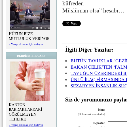
küfreden
Müslüman olsa” hesabı…
HÜZÜN BİZE
MUTLULUK VERİYOR
» Yazıyı okumak için tıklayın
İlgili Diğer Yazılar:
DERDİME BİR ÇARE
BÜTÜN TAVUKLAR ‘GEZİ
BAKAN ÇELİK’TEN ‘PALM
TAVUĞUN ÜZERİNDEKİ B
ÜNLÜ İLAÇ FİRMASINDA
SEZARYEN İNSANLIK SU
Siz de yorumunuzu payla
KARTON
BARDAKLARDAKİ
İsim:
GÖRÜLMEYEN
(Doldurmak zorunludur)
TEHLİKE
E-posta:
» Yazıyı okumak için tıklayın