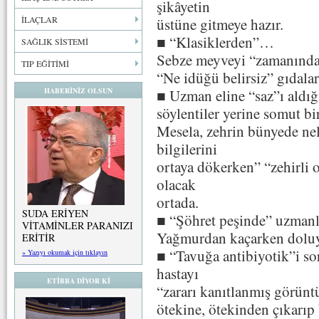
şikâyetin
İLAÇLAR
üstüne gitmeye hazır.
■ “Klasiklerden”…
SAĞLIK SİSTEMİ
Sebze meyveyi “zamanında”
TIP EĞİTİMİ
“Ne idüğü belirsiz” gıdalar
HABERİNİZ OLSUN
■ Uzman eline “saz”ı aldığı
söylentiler yerine somut bi
Mesela, zehrin bünyede ne
bilgilerini
ortaya dökerken” “zehirli 
olacak
ortada.
SUDA ERİYEN
■ “Şöhret peşinde” uzmanl
VİTAMİNLER PARANIZI
Yağmurdan kaçarken doluy
ERİTİR
■ “Tavuğa antibiyotik”i so
» Yazıyı okumak için tıklayın
hastayı
ETİBBA DİYOR Kİ
“zararı kanıtlanmış görünt
ötekine, ötekinden çıkarıp