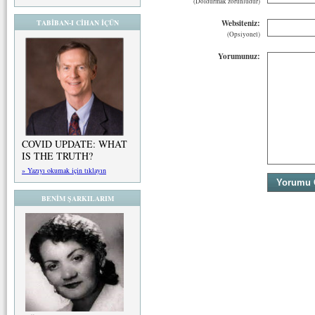
(Doldurmak zorunludur)
Websiteniz:
TABİBAN-I CİHAN İÇÜN
(Opsiyonel)
Yorumunuz:
COVID UPDATE: WHAT
IS THE TRUTH?
» Yazıyı okumak için tıklayın
BENİM ŞARKILARIM