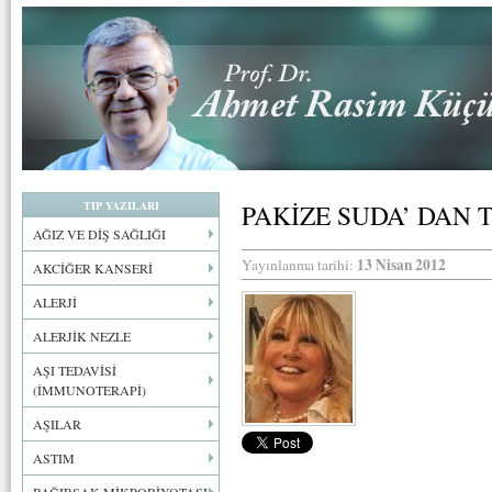
TIP YAZILARI
PAKİZE SUDA’ DAN 
AĞIZ VE DİŞ SAĞLIĞI
13 Nisan 2012
Yayınlanma tarihi:
AKCİĞER KANSERİ
ALERJİ
ALERJİK NEZLE
AŞI TEDAVİSİ
(İMMUNOTERAPİ)
AŞILAR
ASTIM