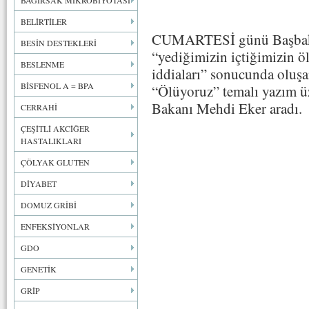
BAĞIRSAK MİKROBİYOTASI
BELİRTİLER
CUMARTESİ günü Başbaka
BESİN DESTEKLERİ
“yediğimizin içtiğimizin ö
BESLENME
iddiaları” sonucunda oluş
BİSFENOL A = BPA
“Ölüyoruz” temalı yazım ü
Bakanı Mehdi Eker aradı.
CERRAHİ
ÇEŞİTLİ AKCİĞER
HASTALIKLARI
ÇÖLYAK GLUTEN
DİYABET
DOMUZ GRİBİ
ENFEKSİYONLAR
GDO
GENETİK
GRİP