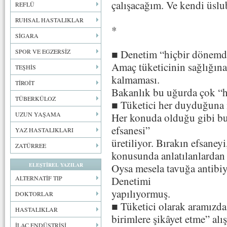
çalışacağım. Ve kendi üs
REFLÜ
RUHSAL HASTALIKLAR
*
SİGARA
SPOR VE EGZERSİZ
■ Denetim “hiçbir dönemde
Amaç tüketicinin sağlığına
TEŞHİS
kalmaması.
TİROİT
Bakanlık bu uğurda çok “h
TÜBERKÜLOZ
■ Tüketici her duyduğuna
UZUN YAŞAMA
Her konuda olduğu gibi b
efsanesi”
YAZ HASTALIKLARI
üretiliyor. Bırakın efsaney
ZATÜRREE
konusunda anlatılanlardan b
ELEŞTİREL YAZILAR
Oysa mesela tavuğa antibiy
ALTERNATİF TIP
Denetimi
yapılıyormuş.
DOKTORLAR
■ Tüketici olarak aramızda 
HASTALIKLAR
birimlere şikâyet etme” alı
İLAÇ ENDÜSTRİSİ