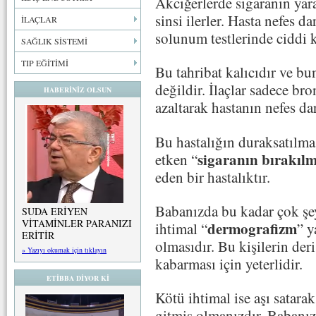
Akciğerlerde sigaranın yarat
sinsi ilerler. Hasta nefes 
İLAÇLAR
solunum testlerinde ciddi k
SAĞLIK SİSTEMİ
TIP EĞİTİMİ
Bu tahribat kalıcıdır ve b
değildir. İlaçlar sadece br
HABERİNİZ OLSUN
azaltarak hastanın nefes da
Bu hastalığın duraksatılma
sigaranın bırakılm
etken “
eden bir hastalıktır.
Babanızda bu kadar çok şey
SUDA ERİYEN
VİTAMİNLER PARANIZI
dermografizm
ihtimal “
” y
ERİTİR
olmasıdır. Bu kişilerin der
» Yazıyı okumak için tıklayın
kabarması için yeterlidir.
ETİBBA DİYOR Kİ
Kötü ihtimal ise aşı satara
gitmiş olmanızdır. Babanızı