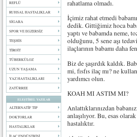
rahatlama olmadı.
REFLÜ
RUHSAL HASTALIKLAR
İçimiz rahat etmedi babamı
SİGARA
dedik. Gittiğimiz hoca baba
SPOR VE EGZERSİZ
yaptı ve babamda neme, toz
olduğunu, 5 sene aşı tedav
TEŞHİS
ilaçlarının babamı daha fen
TİROİT
TÜBERKÜLOZ
Biz de şaşırdık kaldık. B
UZUN YAŞAMA
mi, fısfıs ilaç mı? ne kulla
yardımcı olun.
YAZ HASTALIKLARI
ZATÜRREE
KOAH MI ASTIM MI?
ELEŞTİREL YAZILAR
Anlattıklarınızdan babanız
ALTERNATİF TIP
anlaşılıyor. Bu, esas olara
DOKTORLAR
hastalıktır.
HASTALIKLAR
İLAÇ ENDÜSTRİSİ