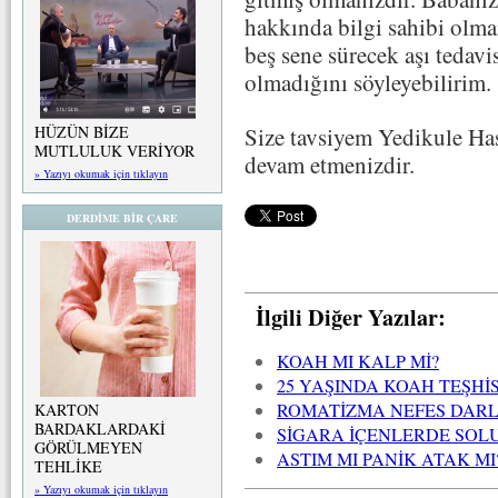
hakkında bilgi sahibi olma
beş sene sürecek aşı tedavis
olmadığını söyleyebilirim.
Size tavsiyem Yedikule Has
HÜZÜN BİZE
MUTLULUK VERİYOR
devam etmenizdir.
» Yazıyı okumak için tıklayın
DERDİME BİR ÇARE
İlgili Diğer Yazılar:
KOAH MI KALP Mİ?
25 YAŞINDA KOAH TEŞHİ
ROMATİZMA NEFES DARLI
KARTON
BARDAKLARDAKİ
SİGARA İÇENLERDE SOLU
GÖRÜLMEYEN
ASTIM MI PANİK ATAK MI
TEHLİKE
» Yazıyı okumak için tıklayın