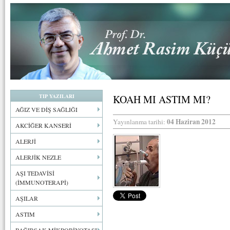
TIP YAZILARI
KOAH MI ASTIM MI?
AĞIZ VE DİŞ SAĞLIĞI
04 Haziran 2012
Yayınlanma tarihi:
AKCİĞER KANSERİ
ALERJİ
ALERJİK NEZLE
AŞI TEDAVİSİ
(İMMUNOTERAPİ)
AŞILAR
ASTIM