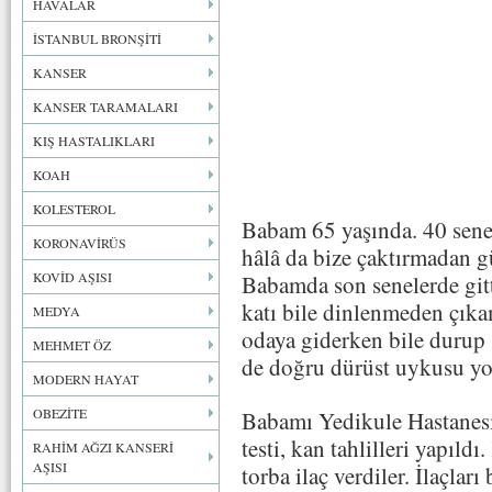
HAVALAR
İSTANBUL BRONŞİTİ
KANSER
KANSER TARAMALARI
KIŞ HASTALIKLARI
KOAH
KOLESTEROL
Babam 65 yaşında. 40 sened
KORONAVİRÜS
hâlâ da bize çaktırmadan gü
KOVİD AŞISI
Babamda son senelerde gitti
katı bile dinlenmeden çıka
MEDYA
odaya giderken bile durup
MEHMET ÖZ
de doğru dürüst uykusu yo
MODERN HAYAT
OBEZİTE
Babamı Yedikule Hastanesi
testi, kan tahlilleri yapıld
RAHİM AĞZI KANSERİ
AŞISI
torba ilaç verdiler. İlaçları