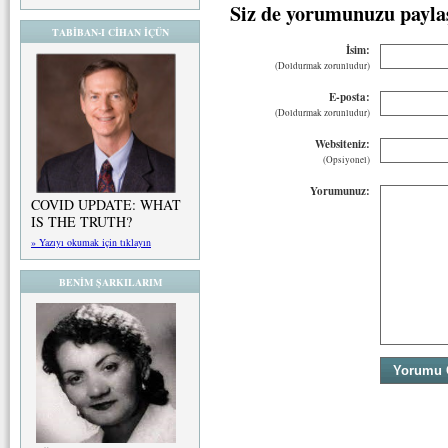
Siz de yorumunuzu payla
TABİBAN-I CİHAN İÇÜN
İsim:
(Doldurmak zorunludur)
E-posta:
(Doldurmak zorunludur)
Websiteniz:
(Opsiyonel)
Yorumunuz:
COVID UPDATE: WHAT
IS THE TRUTH?
» Yazıyı okumak için tıklayın
BENİM ŞARKILARIM