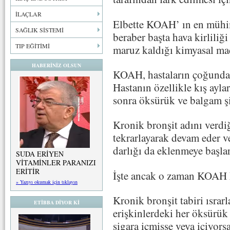
İLAÇLAR
Elbette KOAH’ ın en mühim
SAĞLIK SİSTEMİ
beraber başta hava kirliliğ
TIP EĞİTİMİ
maruz kaldığı kimyasal madd
HABERİNİZ OLSUN
KOAH, hastaların çoğunda 
Hastanın özellikle kış ayla
sonra öksürük ve balgam şi
Kronik bronşit adını verdi
tekrarlayarak devam eder ve 
darlığı da eklenmeye başla
SUDA ERİYEN
VİTAMİNLER PARANIZI
ERİTİR
İşte ancak o zaman KOAH 
» Yazıyı okumak için tıklayın
Kronik bronşit tabiri ısrar
ETİBBA DİYOR Kİ
erişkinlerdeki her öksürük 
sigara içmişse veya içiyo