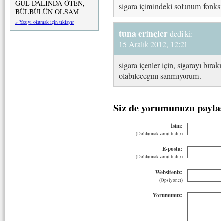
GÜL DALINDA ÖTEN,
sigara içimindeki solunum fonksiy
BÜLBÜLÜN OLSAM
» Yazıyı okumak için tıklayın
tuna erinçler
dedi ki:
15 Aralık 2012, 12:21
sigara içenler için, sigarayı bır
olabileceğini sanmıyorum.
Siz de yorumunuzu payla
İsim:
(Doldurmak zorunludur)
E-posta:
(Doldurmak zorunludur)
Websiteniz:
(Opsiyonel)
Yorumunuz: