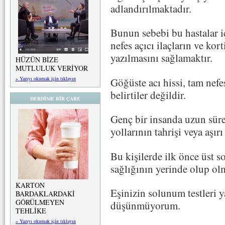
adlandırılmaktadır.
Bunun sebebi bu hastalar i
nefes açıcı ilaçların ve kor
yazılmasını sağlamaktır.
HÜZÜN BİZE
MUTLULUK VERİYOR
» Yazıyı okumak için tıklayın
Göğüste acı hissi, tam nef
belirtiler değildir.
DERDİME BİR ÇARE
Genç bir insanda uzun sü
yollarının tahrişi veya aşır
Bu kişilerde ilk önce üst s
sağlığının yerinde olup ol
KARTON
Eşinizin solunum testleri 
BARDAKLARDAKİ
GÖRÜLMEYEN
düşünmüyorum.
TEHLİKE
» Yazıyı okumak için tıklayın