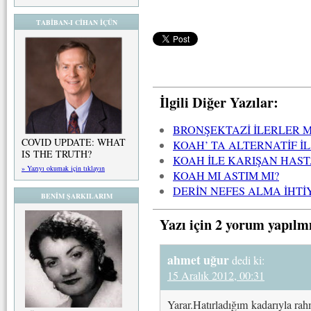
TABİBAN-I CİHAN İÇÜN
İlgili Diğer Yazılar:
BRONŞEKTAZİ İLERLER M
COVID UPDATE: WHAT
KOAH’ TA ALTERNATİF İ
IS THE TRUTH?
KOAH İLE KARIŞAN HAS
» Yazıyı okumak için tıklayın
KOAH MI ASTIM MI?
DERİN NEFES ALMA İHTİ
BENİM ŞARKILARIM
Yazı için 2 yorum yapılm
ahmet uğur
dedi ki:
15 Aralık 2012, 00:31
Yarar.Hatırladığım kadarıyla rah