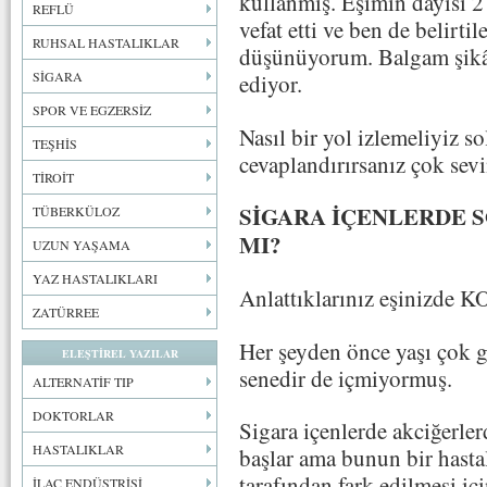
kullanmış. Eşimin dayısı 
REFLÜ
vefat etti ve ben de belirti
RUHSAL HASTALIKLAR
düşünüyorum. Balgam şikâ
SİGARA
ediyor.
SPOR VE EGZERSİZ
Nasıl bir yol izlemeliyiz s
TEŞHİS
cevaplandırırsanız çok sevi
TİROİT
SİGARA İÇENLERDE S
TÜBERKÜLOZ
MI?
UZUN YAŞAMA
YAZ HASTALIKLARI
Anlattıklarınız eşinizde
ZATÜRREE
Her şeyden önce yaşı çok g
ELEŞTİREL YAZILAR
senedir de içmiyormuş.
ALTERNATİF TIP
DOKTORLAR
Sigara içenlerde akciğerler
HASTALIKLAR
başlar ama bunun bir hasta
tarafından fark edilmesi iç
İLAÇ ENDÜSTRİSİ