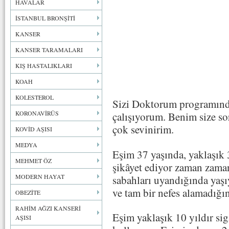
HAVALAR
İSTANBUL BRONŞİTİ
KANSER
KANSER TARAMALARI
KIŞ HASTALIKLARI
KOAH
KOLESTEROL
Sizi Doktorum programınd
KORONAVİRÜS
çalışıyorum. Benim size so
çok sevinirim.
KOVİD AŞISI
MEDYA
Eşim 37 yaşında, yaklaşık 3
MEHMET ÖZ
şikâyet ediyor zaman zaman
MODERN HAYAT
sabahları uyandığında yaşıy
ve tam bir nefes alamadığ
OBEZİTE
RAHİM AĞZI KANSERİ
Eşim yaklaşık 10 yıldır sig
AŞISI