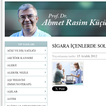
TIP YAZILARI
SİGARA İÇENLERDE SOL
AĞIZ VE DİŞ SAĞLIĞI
15 Aralık 2012
Yayınlanma tarihi:
AKCİĞER KANSERİ
ALERJİ
ALERJİK NEZLE
AŞI TEDAVİSİ
(İMMUNOTERAPİ)
AŞILAR
ASTIM