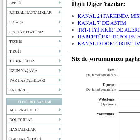
İlgili Diğer Yazılar:
REFLÜ
RUHSAL HASTALIKLAR
KANAL 24 FARKINDA MIS
KANAL 7′ DE ASTIM
SİGARA
TRT-1 İYİ FİKİR’ DE ALE
SPOR VE EGZERSİZ
HABERTÜRK’ TE POLEN A
TEŞHİS
KANAL D DOKTORUM’ DA
TİROİT
Siz de yorumunuzu payla
TÜBERKÜLOZ
İsim:
UZUN YAŞAMA
(Doldurmak zorunludur)
YAZ HASTALIKLARI
E-posta:
ZATÜRREE
(Doldurmak zorunludur)
Websiteniz:
ELEŞTİREL YAZILAR
(Opsiyonel)
ALTERNATİF TIP
Yorumunuz:
DOKTORLAR
HASTALIKLAR
İLAÇ ENDÜSTRİSİ