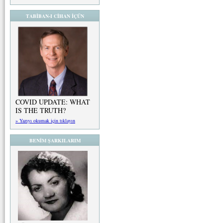
TABİBAN-I CİHAN İÇÜN
COVID UPDATE: WHAT
IS THE TRUTH?
» Yazıyı okumak için tıklayın
BENİM ŞARKILARIM