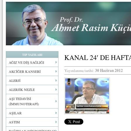
TIP YAZILARI
KANAL 24′ DE HAF
AĞIZ VE DİŞ SAĞLIĞI
30 Haziran 2012
Yayınlanma tarihi:
AKCİĞER KANSERİ
ALERJİ
ALERJİK NEZLE
AŞI TEDAVİSİ
(İMMUNOTERAPİ)
AŞILAR
ASTIM